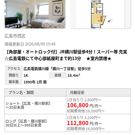
り登
録
広島市西区
情報更新日 2026/08/09 19:44
【角部屋・オートロック付】JR横川駅徒歩4分！スーパー等 充実
☆広島電鉄にて中心部紙屋町まで約13分 ★室内禁煙★
アクセス
広島電鉄横川線「横川一丁目駅」徒歩5分
間取り
1K
面積
18.4m²
築年数
1990年 2月 築
プラン名・期間
月額目安
1日当たり 2,900円～
ショート【広島・横川駅前】
106,800
円/月～
～30日未満
初期費用他 16,500円～
1日当たり 3,100円～
ロング【広島・横川駅前】
112,800
円/月～
30日以上～360日未満
初期費用他 16,500円～