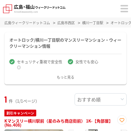
広島ウィークリードットコム
広島市西区
横川一丁目駅
オートロッ
オートロック/横川一丁目駅のマンスリーマンション・ウィー
クリーマンション情報
セキュリティ重視で安全性
女性でも安心
◎
もっと見る
1
件（1/1ページ）
割引キャンペーン
Kマンスリー横川駅前（星のみち商店街前） 1K-【角部屋】
(No.408)
お気
に入