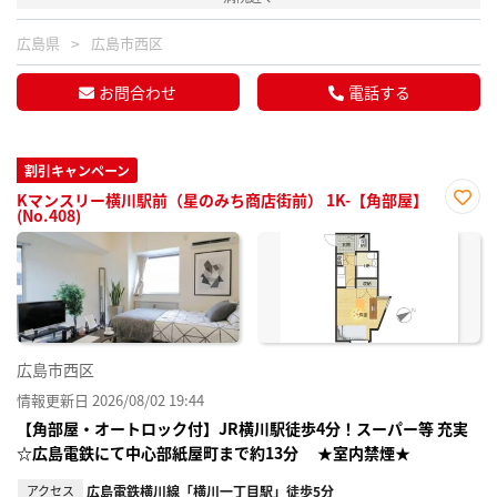
広島県
広島市西区
お問合わせ
電話する
割引キャンペーン
Kマンスリー横川駅前（星のみち商店街前） 1K-【角部屋】
(No.408)
お気
に入
り登
録
広島市西区
情報更新日 2026/08/02 19:44
【角部屋・オートロック付】JR横川駅徒歩4分！スーパー等 充実
☆広島電鉄にて中心部紙屋町まで約13分 ★室内禁煙★
アクセス
広島電鉄横川線「横川一丁目駅」徒歩5分