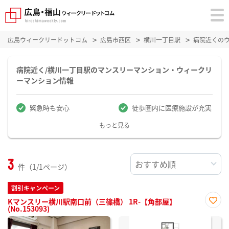
広島ウィークリードットコム
広島市西区
横川一丁目駅
病院近くの
病院近く/横川一丁目駅のマンスリーマンション・ウィークリ
ーマンション情報
緊急時も安心
徒歩圏内に医療施設が充実
もっと見る
3
件（1/1ページ）
割引キャンペーン
Kマンスリー横川駅南口前（三篠橋） 1R-【角部屋】
(No.153093)
お気
に入
り登