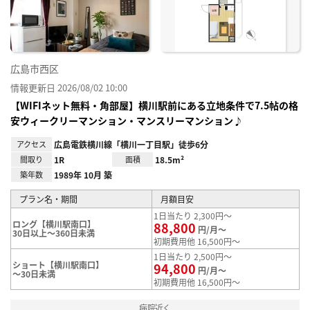
録
広島市西区
情報更新日 2026/08/02 10:00
【WIFIネット無料・角部屋】横川駅前にある立地条件で7.5帖の格
安ウィークリーマンション・マンスリーマンション♪
アクセス
広島電鉄横川線「横川一丁目駅」徒歩6分
間取り
1R
面積
18.5m²
築年数
1989年 10月 築
プラン名・期間
月額目安
1日当たり 2,300円～
ロング【横川駅南口】
88,800
円/月～
30日以上～360日未満
初期費用他 16,500円～
1日当たり 2,500円～
ショート【横川駅南口】
94,800
円/月～
～30日未満
初期費用他 16,500円～
病院近く