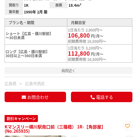
間取り
1K
面積
18.4m²
築年数
1990年 2月 築
プラン名・期間
月額目安
1日当たり 2,900円～
ショート【広島・横川駅前】
106,800
円/月～
～30日未満
初期費用他 16,500円～
1日当たり 3,100円～
ロング【広島・横川駅前】
112,800
円/月～
30日以上～360日未満
初期費用他 16,500円～
病院近く
広島県
広島市西区
お問合わせ
電話する
割引キャンペーン
Kマンスリー横川駅南口前（三篠橋） 1R-【角部屋】
(No.265935)
お気