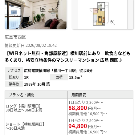
に入
り登
録
広島市西区
情報更新日 2026/08/02 19:42
【WIFIネット無料・角部屋駅近】横川駅前にあり 飲食店なども
多くあり、格安立地条件のマンスリーマンション 広島 西区♪
アクセス
広島電鉄横川線「横川一丁目駅」徒歩6分
間取り
1R
面積
18.5m²
築年数
1989年 10月 築
プラン名・期間
月額目安
1日当たり 2,300円～
ロング【横川駅南口】
88,800
円/月～
30日以上～360日未満
初期費用他 16,500円～
1日当たり 2,500円～
ショート【横川駅南口】
94,800
円/月～
～30日未満
初期費用他 16,500円～