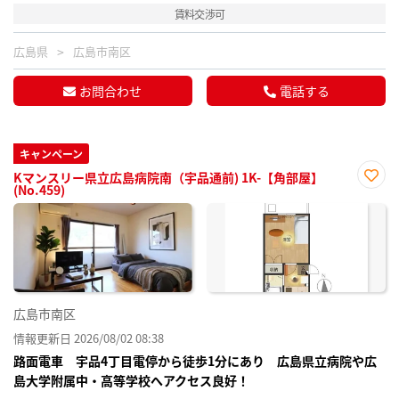
賃料交渉可
広島県
広島市南区
お問合わせ
電話する
キャンペーン
Kマンスリー県立広島病院南（宇品通前) 1K-【角部屋】
(No.459)
お気
に入
り登
録
広島市南区
情報更新日 2026/08/02 08:38
路面電車 宇品4丁目電停から徒歩1分にあり 広島県立病院や広
島大学附属中・高等学校へアクセス良好！