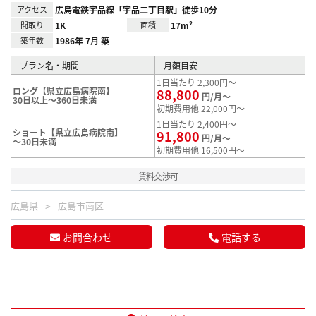
アクセス
広島電鉄宇品線「宇品二丁目駅」徒歩10分
間取り
1K
面積
17m²
築年数
1986年 7月 築
プラン名・期間
月額目安
1日当たり 2,300円～
ロング【県立広島病院南】
88,800
円/月～
30日以上～360日未満
初期費用他 22,000円～
1日当たり 2,400円～
ショート【県立広島病院南】
91,800
円/月～
～30日未満
初期費用他 16,500円～
賃料交渉可
広島県
広島市南区
お問合わせ
電話する