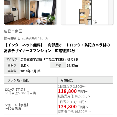
り登
録
広島市南区
情報更新日 2026/08/07 10:36
【インターネット無料】 角部屋オートロック・防犯カメラ付の
高級デザイナーズマンション 広電徒歩2分！
アクセス
広島電鉄宇品線「宇品二丁目駅」徒歩5分
間取り
1LDK
面積
29.83m²
築年数
2018年 3月 築
プラン名・期間
月額目安
1日当たり 3,300円～
ロング【宇品】
118,800
円/月～
30日以上～360日未満
初期費用他 16,500円～
1日当たり 3,500円～
ショート【宇品】
124,800
円/月～
～30日未満
初期費用他 16,500円～