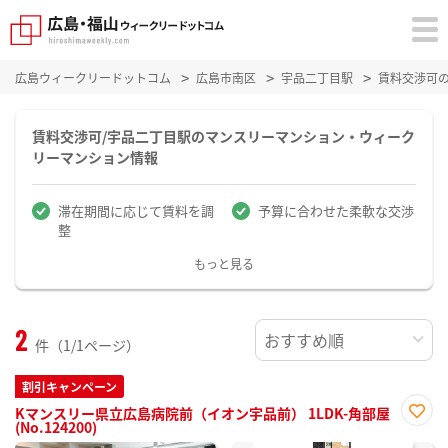
広島ウィークリードットコム
広島市南区
宇品二丁目駅
賃料交渉可
賃料交渉可/宇品二丁目駅のマンスリーマンション・ウィーク
リーマンション情報
滞在期間に応じて賃料を調
予算に合わせた柔軟な交渉
整
もっと見る
2
件（1/1ページ）
割引キャンペーン
Kマンスリー県立広島病院前（イオン宇品前） 1LDK-角部屋
(No.124200)
お気
に入