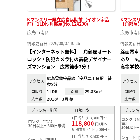
Kマンスリー県立広島病院前（イオン宇品
Kマンスリ
前） 1LDK-角部屋(No.124200)
【角部屋】(
広島市南区
広島市南
情報更新日 2026/08/07 10:36
情報更新日 20
【インターネット無料】 角部屋オート
路面電車
ロック・防犯カメラ付の高級デザイナー
あり 広
ズマンション 広電徒歩2分！
高等学校
広島電鉄宇品線「宇品二丁目駅」徒
アクセス
アクセス
歩5分
1LDK
29.83m²
間取り
面積
間取り
2018年 3月 築
築年数
築年数
プラン名・期間
月額目安
プラン名
1日当たり 3,300円～
ロング【
ロング【宇品】
118,800
南】
円/月～
30日以上～360日未満
30日以上～
初期費用他 16,500円～
1日当たり 3,500円～
ショート
ショート【宇品】