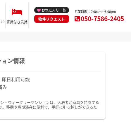
お気に入り一覧
営業時間：9:00am～6:00pm
050-7586-2405
物件リクエスト
イド
家具付き賃貸
ション情報
！即日利用可能
済み
ョン・ウィークリーマンションは、入居者が家具を持参する
す。移動や短期滞在に便利で、手軽に引っ越しができるた