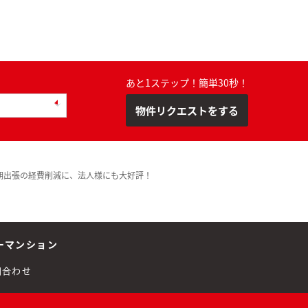
あと1ステップ！簡単30秒！
物件リクエストをする
期出張の経費削減に、法人様にも大好評！
ーマンション
問合わせ