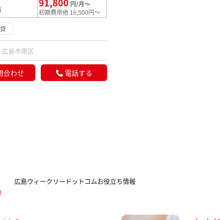
91,800
円/月～
満
初期費用他 16,500円～
賃貸
広島市南区
問合わせ
電話する
N
広島ウィークリードットコムお役立ち情報