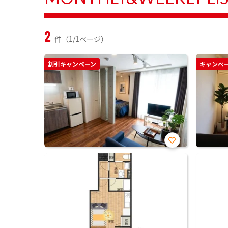
2
件（1/1ページ）
割引キャンペーン
キャンペ
お気
に入
り登
録