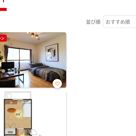
並び順
ーン
お気
に入
り登
録