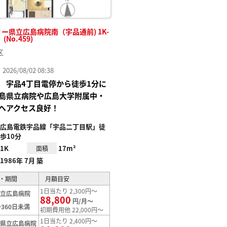
ー県立広島病院南（宇品通前) 1K-
No.459)
区
26/08/02 08:38
 宇品4丁目電停から徒歩1分に
島県立病院や広島大学附属中・
へアクセス良好！
広島電鉄宇品線「宇品二丁目駅」徒
歩10分
1K
17m²
面積
1986年 7月 築
・期間
月額目安
1日当たり 2,300円～
県立広島病院
88,800
円/月～
360日未満
初期費用他 22,000円～
1日当たり 2,400円～
【県立広島病院