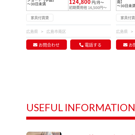
124,800
南】
円/月～
～30日未満
～30日未
初期費用他 16,500円～
家具付賃貸
家具付
広島県
広島市南区
広島県
お問合わせ
電話する
お
USEFUL INFORMATIO