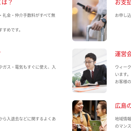
とは？
お支
・礼金・仲介手数料がすべて無
お申し
すすめです。
て
運営
やガス・電気もすぐに使え、入
ウィー
います
お客様
広島
から入退去などに関するよくあ
地域情
のマン