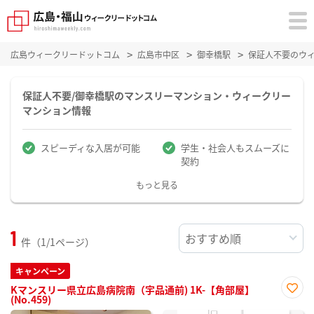
広島ウィークリードットコム
広島市中区
御幸橋駅
保証人不要のウ
保証人不要/御幸橋駅のマンスリーマンション・ウィークリー
マンション情報
スピーディな入居が可能
学生・社会人もスムーズに
契約
もっと見る
1
件（1/1ページ）
キャンペーン
Kマンスリー県立広島病院南（宇品通前) 1K-【角部屋】
(No.459)
お気
に入