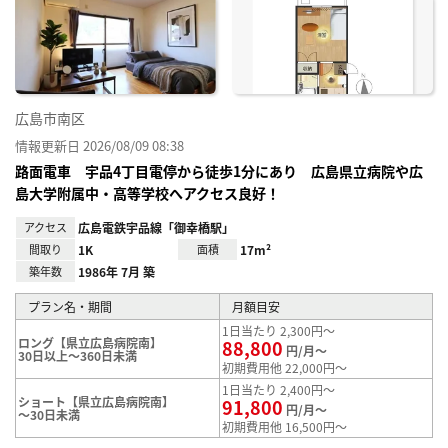
り登
録
広島市南区
情報更新日 2026/08/09 08:38
路面電車 宇品4丁目電停から徒歩1分にあり 広島県立病院や広
島大学附属中・高等学校へアクセス良好！
アクセス
広島電鉄宇品線「御幸橋駅」
間取り
1K
面積
17m²
築年数
1986年 7月 築
プラン名・期間
月額目安
1日当たり 2,300円～
ロング【県立広島病院南】
88,800
円/月～
30日以上～360日未満
初期費用他 22,000円～
1日当たり 2,400円～
ショート【県立広島病院南】
91,800
円/月～
～30日未満
初期費用他 16,500円～