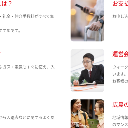
とは？
お支
・礼金・仲介手数料がすべて無
お申し
すすめです。
て
運営
やガス・電気もすぐに使え、入
ウィー
います
お客様
広島
から入退去などに関するよくあ
地域情
のマン