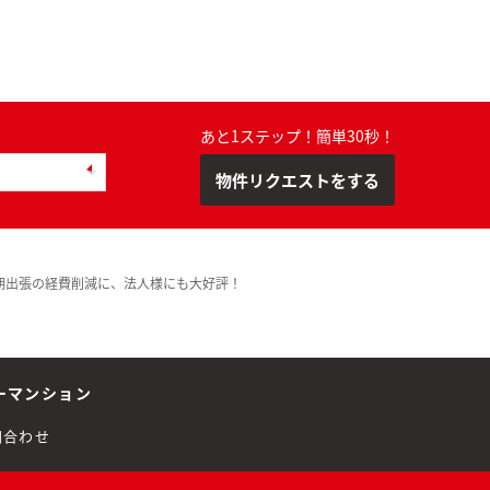
あと1ステップ！簡単30秒！
物件リクエストをする
期出張の経費削減に、法人様にも大好評！
ーマンション
問合わせ