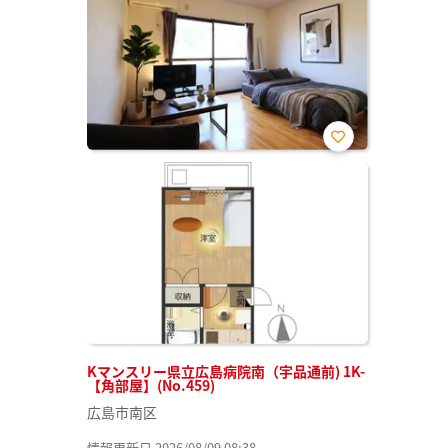
お気
に入
り登
録
Kマンスリー県立広島病院南（宇品通前) 1K-
【角部屋】(No.459)
広島市南区
情報更新日 2026/08/09 08:38