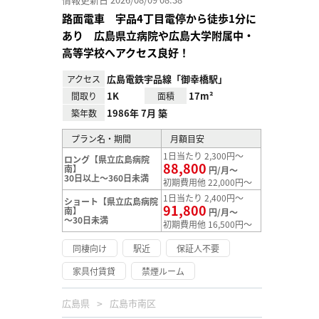
路面電車 宇品4丁目電停から徒歩1分に
あり 広島県立病院や広島大学附属中・
高等学校へアクセス良好！
広島電鉄宇品線「御幸橋駅」
アクセス
1K
17m²
間取り
面積
1986年 7月 築
築年数
プラン名・期間
月額目安
1日当たり 2,300円～
ロング【県立広島病院
88,800
南】
円/月～
30日以上～360日未満
初期費用他 22,000円～
1日当たり 2,400円～
ショート【県立広島病院
91,800
南】
円/月～
～30日未満
初期費用他 16,500円～
同棲向け
駅近
保証人不要
家具付賃貸
禁煙ルーム
広島県
広島市南区