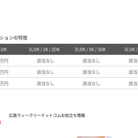
ションの特徴
 1DK
1LDK / 2K / 2DK
2LDK / 3K / 3DK
3LDK 
4万円
該当なし
該当なし
該当
8万円
該当なし
該当なし
該当
8万円
該当なし
該当なし
該当
N
広島ウィークリードットコムお役立ち情報