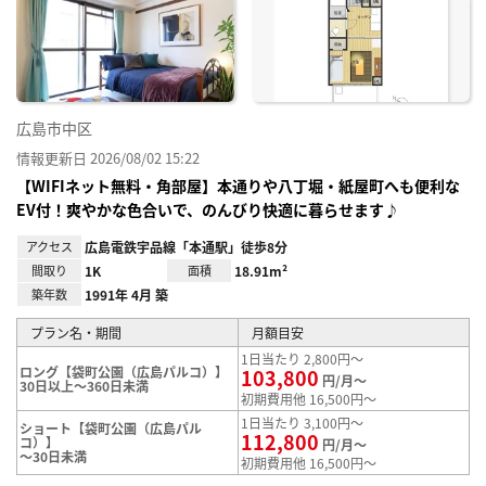
り登
録
広島市中区
情報更新日 2026/08/02 15:22
【WIFIネット無料・角部屋】本通りや八丁堀・紙屋町へも便利な
EV付！爽やかな色合いで、のんびり快適に暮らせます♪
アクセス
広島電鉄宇品線「本通駅」徒歩8分
間取り
1K
面積
18.91m²
築年数
1991年 4月 築
プラン名・期間
月額目安
1日当たり 2,800円～
ロング【袋町公園（広島パルコ）】
103,800
円/月～
30日以上～360日未満
初期費用他 16,500円～
1日当たり 3,100円～
ショート【袋町公園（広島パル
112,800
コ）】
円/月～
～30日未満
初期費用他 16,500円～