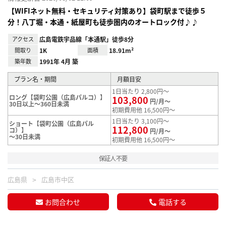
【WIFIネット無料・セキュリティ対策あり】袋町駅まで徒歩５
分！八丁堀・本通・紙屋町も徒歩圏内のオートロック付♪♪
アクセス
広島電鉄宇品線「本通駅」徒歩8分
間取り
1K
面積
18.91m²
築年数
1991年 4月 築
プラン名・期間
月額目安
1日当たり 2,800円～
ロング【袋町公園（広島パルコ）】
103,800
円/月～
30日以上～360日未満
初期費用他 16,500円～
1日当たり 3,100円～
ショート【袋町公園（広島パル
112,800
コ）】
円/月～
～30日未満
初期費用他 16,500円～
保証人不要
広島県
広島市中区
お問合わせ
電話する