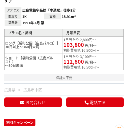
す♪
アクセス
広島電鉄宇品線「本通駅」徒歩8分
間取り
1K
面積
18.91m²
築年数
1991年 4月 築
プラン名・期間
月額目安
1日当たり 2,800円～
ロング【袋町公園（広島パルコ）】
103,800
円/月～
30日以上～360日未満
初期費用他 16,500円～
1日当たり 3,100円～
ショート【袋町公園（広島パル
112,800
コ）】
円/月～
～30日未満
初期費用他 16,500円～
保証人不要
広島県
広島市中区
お問合わせ
電話する
割引キャンペーン