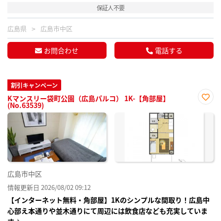
保証人不要
広島県
広島市中区
お問合わせ
電話する
割引キャンペーン
Kマンスリー袋町公園（広島パルコ） 1K-【角部屋】
(No.63539)
お気
に入
り登
録
広島市中区
情報更新日 2026/08/02 09:12
【インターネット無料・角部屋】1Kのシンプルな間取り！広島中
心部え本通りや並木通りにて周辺には飲食店なども充実していま