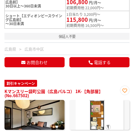
106,800
広島前】
円/月～
30日以上～360日未満
初期費用他 22,000円～
1日当たり 3,200円～
ショート【エディオンピースウイン
115,800
グ広島前】
円/月～
～30日未満
初期費用他 16,500円～
保証人不要
広島県
広島市中区
お問合わせ
電話する
割引キャンペーン
Kマンスリー袋町公園（広島パルコ） 1K-【角部屋】
(No.667502)
お気
に入
り登
録