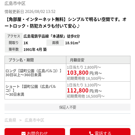
広島市中区
情報更新日 2026/08/02 13:52
【角部屋・インターネット無料】シンプルで明るい空間です。オ
ートロック・防犯カメラも付いて安心♪
アクセス
広島電鉄宇品線「本通駅」徒歩8分
間取り
1K
面積
18.91m²
築年数
1991年 4月 築
プラン名・期間
月額目安
1日当たり 2,800円～
ロング【袋町公園（広島パルコ）】
103,800
円/月～
30日以上～360日未満
初期費用他 16,500円～
1日当たり 3,100円～
ショート【袋町公園（広島パル
112,800
コ）】
円/月～
～30日未満
初期費用他 16,500円～
保証人不要
広島県
広島市中区
お問合わせ
電話する