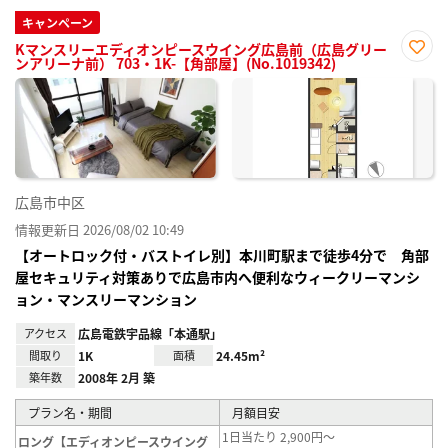
キャンペーン
Kマンスリーエディオンピースウイング広島前（広島グリー
ンアリーナ前） 703・1K-【角部屋】(No.1019342)
お気
に入
り登
録
広島市中区
情報更新日 2026/08/02 10:49
【オートロック付・バストイレ別】本川町駅まで徒歩4分で 角部
屋セキュリティ対策ありで広島市内へ便利なウィークリーマンシ
ョン・マンスリーマンション
アクセス
広島電鉄宇品線「本通駅」
間取り
1K
面積
24.45m²
築年数
2008年 2月 築
プラン名・期間
月額目安
1日当たり 2,900円～
ロング【エディオンピースウイング