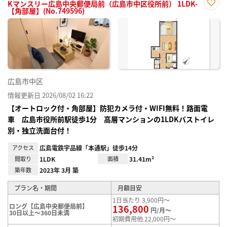
Kマンスリー広島中央郵便局前（広島市中区役所前） 1LDK-
【角部屋】(No.749596)
お気
に入
り登
録
広島市中区
情報更新日 2026/08/02 16:22
【オートロック付・角部屋】防犯カメラ付・WIFI無料！路面電
車 広島市役所前駅徒歩1分 高層マンションの1LDKバストイレ
別・独立洗面台付！
アクセス
広島電鉄宇品線「本通駅」徒歩14分
間取り
1LDK
面積
31.41m²
築年数
2023年 3月 築
プラン名・期間
月額目安
1日当たり 3,900円～
ロング【広島中央郵便局前】
136,800
円/月～
30日以上～360日未満
初期費用他 22,000円～