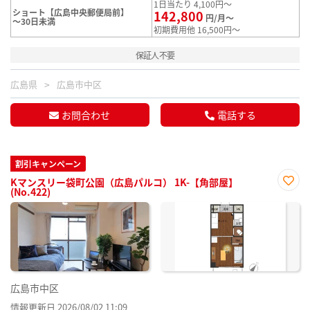
1日当たり 4,100円～
ショート【広島中央郵便局前】
142,800
円/月～
～30日未満
初期費用他 16,500円～
保証人不要
広島県
広島市中区
お問合わせ
電話する
割引キャンペーン
Kマンスリー袋町公園（広島パルコ） 1K-【角部屋】
(No.422)
お気
に入
り登
録
広島市中区
情報更新日 2026/08/02 11:09