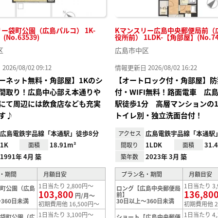
ー袋町公園（広島パルコ） 1K-
Kマンスリー広島中央郵便局前（
No.63539)
役所前） 1LDK-【角部屋】(No.74
区
広島市中区
26/08/02 09:12
情報更新日 2026/08/02 16:22
ーネット無料・角部屋】1Kのシ
【オートロック付・角部屋】防
間取り！広島中心部え本通りや
付・WIFI無料！路面電車 広
にて周辺には飲食店なども充実
駅徒歩1分 高層マンションの1
す♪
トイレ別・独立洗面台付！
広島電鉄宇品線「本通駅」徒歩8分
広島電鉄宇品線「本通駅」
アクセス
1K
18.91m²
1LDK
31.
面積
間取り
面積
1991年 4月 築
2023年 3月 築
築年数
・期間
月額目安
プラン名・期間
月額目安
1日当たり 2,800円～
1日当たり 3,
袋町公園（広島
ロング【広島中央郵便局
103,800
136,80
】
前】
円/月～
360日未満
30日以上～360日未満
初期費用他 16,500円～
初期費用他 2
1日当たり 3,100円～
1日当たり 4,
【袋町公園（広
ショート【広島中央郵便