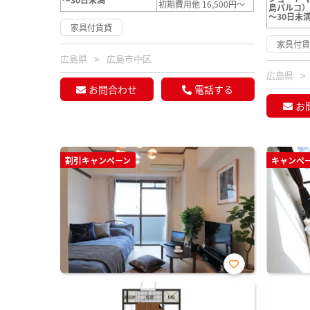
初期費用他 16,500円～
島パルコ
～30日未
家具付賃貸
家具付
広島県
広島市中区
広島県
お問合わせ
電話する
お
割引キャンペーン
キャンペ
お気
に入
り登
録