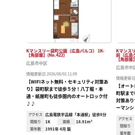
Kマンスリー袋町公園（広島パルコ） 1K-
Kマンス
【角部屋】(No.422)
前（広島グ
【角部屋】(
広島市中区
広島市中
情報更新日 2026/08/02 11:09
情報更新日 20
【WIFIネット無料・セキュリティ対策あ
【オート
り】袋町駅まで徒歩５分！八丁堀・本
町駅まで
通・紙屋町も徒歩圏内のオートロック付
対策あり
♪♪
ーマンシ
広島電鉄宇品線「本通駅」徒歩8分
アクセス
アクセス
1K
18.91m²
間取り
面積
間取り
1991年 4月 築
築年数
築年数