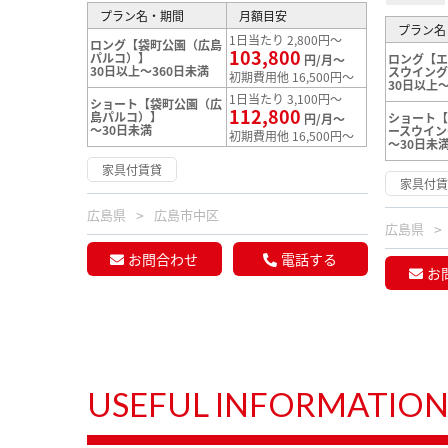
プラン名・期間
月額目安
プラン名
1日当たり 2,800円～
ロング【袋町公園（広島
103,800
パルコ）】
ロング【エ
円/月～
30日以上～360日未満
スウイン
初期費用他 16,500円～
30日以上～
1日当たり 3,100円～
ショート【袋町公園（広
112,800
島パルコ）】
ショート【
円/月～
～30日未満
ースウイン
初期費用他 16,500円～
～30日未
家具付賃貸
家具付
広島県
広島市中区
広島県
お問合わせ
電話する
お
USEFUL INFORMATIO