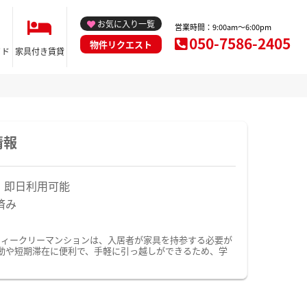
お気に入り一覧
営業時間：9:00am～6:00pm
050-7586-2405
物件リクエスト
イド
家具付き賃貸
情報
！即日利用可能
済み
ウィークリーマンションは、入居者が家具を持参する必要が
動や短期滞在に便利で、手軽に引っ越しができるため、学