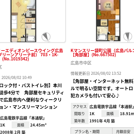
リーエディオンピースウイング広島
Kマンスリー袋町公園（広島パルコ）
リーンアリーナ前） 703・1K-
【角部屋】(No.667502)
No.1019342)
広島市中区
区
情報更新日 2026/08/02 13:52
26/08/02 10:49
【角部屋・インターネット無料
ロック付・バストイレ別】本川
ルで明るい空間です。オートロ
徒歩4分で 角部屋セキュリティ
犯カメラも付いて安心♪
で広島市内へ便利なウィークリ
ョン・マンスリーマンション
広島電鉄宇品線「本通駅
アクセス
1K
18.91m
間取り
面積
広島電鉄宇品線「本通駅」
1991年 4月 築
築年数
1K
24.45m²
面積
プラン名・期間
月額目安
2008年 2月 築