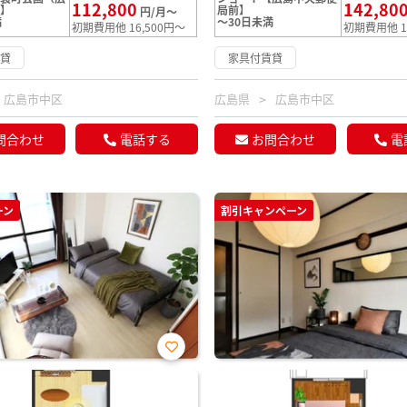
112,800
142,80
）】
局前】
円/月～
満
～30日未満
初期費用他 16,500円～
初期費用他 1
賃貸
家具付賃貸
広島市中区
広島県
広島市中区
問合わせ
電話する
お問合わせ
電
ーン
割引キャンペーン
お気
に入
り登
録