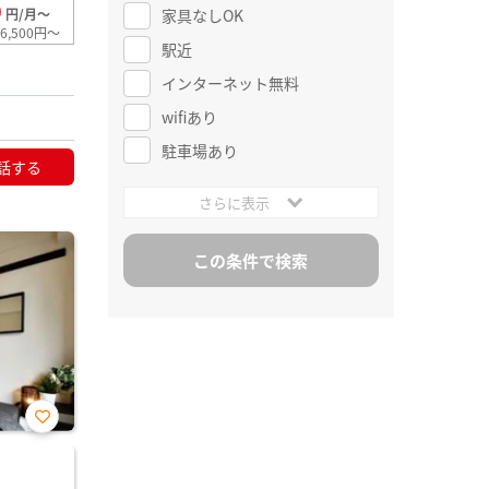
0
家具なしOK
円/月～
6,500円～
駅近
インターネット無料
wifiあり
駐車場あり
話する
さらに表示
お気
に入
り登
録