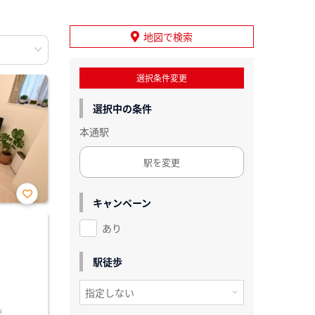
地図で検索
選択条件変更
選択中の条件
本通駅
駅を変更
キャンペーン
お気
に入
あり
り登
録
駅徒歩