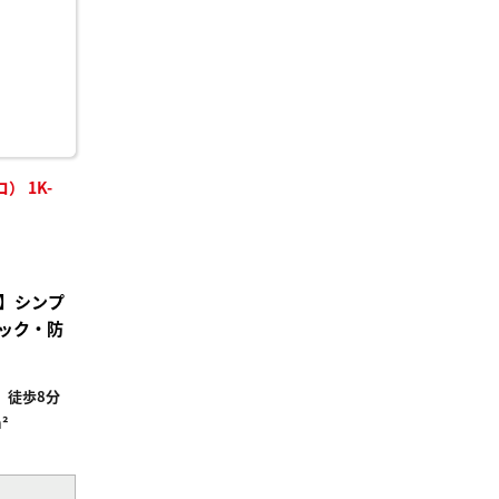
 1K-
】シンプ
ック・防
」徒歩8分
²