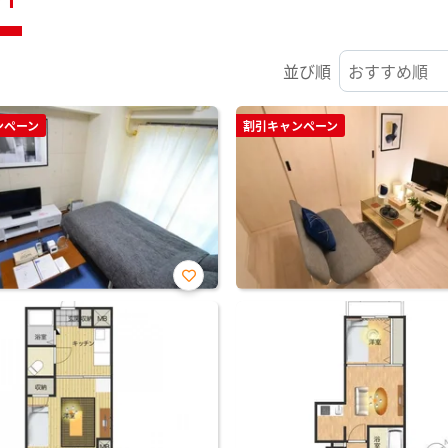
並び順
ンペーン
割引キャンペーン
お気
に入
り登
録