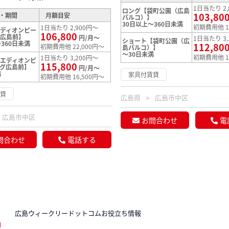
1日当たり 2,
ロング【袋町公園（広島
103,80
・期間
月額目安
パルコ）】
30日以上～360日未満
初期費用他 1
1日当たり 2,900円～
ディオンピー
106,800
グ広島前】
円/月～
1日当たり 3,
ショート【袋町公園（広
360日未満
112,80
初期費用他 22,000円～
島パルコ）】
～30日未満
初期費用他 1
1日当たり 3,200円～
エディオンピ
115,800
グ広島前】
円/月～
満
家具付賃貸
初期費用他 16,500円～
賃貸
広島県
広島市中区
広島市中区
お問合わせ
電
問合わせ
電話する
N
広島ウィークリードットコムお役立ち情報