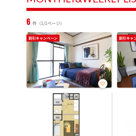
6
件（1/1ページ）
割引キャンペーン
割引キャ
お気
に入
り登
録