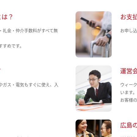
とは？
お支
・礼金・仲介手数料がすべて無
お申し
すすめです。
て
運営
やガス・電気もすぐに使え、入
ウィー
います
お客様
広島