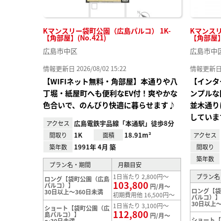
Kマンスリー袋町公園（広島パルコ） 1K-
Kマンスリ
【角部屋】(No.421)
【角部屋】(
広島市中区
広島市中
情報更新日 2026/08/02 15:22
情報更新日 20
【WIFIネット無料・角部屋】本通りや八
【インタ
丁堀・紙屋町へも便利なEV付！爽やかな
ンプルな
色合いで、のんびり快適に暮らせます♪
並木通り
していま
広島電鉄宇品線「本通駅」徒歩8分
アクセス
1K
18.91m²
間取り
面積
アクセス
1991年 4月 築
築年数
間取り
築年数
プラン名・期間
月額目安
1日当たり 2,800円～
プラン名
ロング【袋町公園（広島
103,800
パルコ）】
円/月～
ロング【
30日以上～360日未満
初期費用他 16,500円～
パルコ）
30日以上～
1日当たり 3,100円～
ショート【袋町公園（広
112,800
島パルコ）】
円/月～
ショート
～30日未満