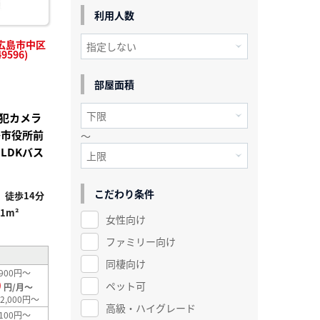
利用人数
広島市中区
9596)
部屋面積
犯カメラ
島市役所前
～
LDKバス
こだわり条件
徒歩14分
41m²
女性向け
ファミリー向け
同棲向け
900円～
0
ペット可
円/月～
2,000円～
高級・ハイグレード
100円～