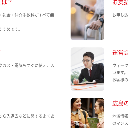
とは？
お支
・礼金・仲介手数料がすべて無
お申し
すすめです。
て
運営
やガス・電気もすぐに使え、入
ウィー
います
お客様
広島
から入退去などに関するよくあ
地域情
のマン