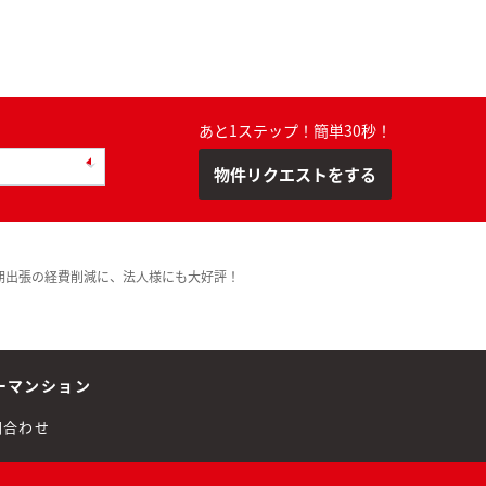
あと1ステップ！簡単30秒！
物件リクエストをする
期出張の経費削減に、法人様にも大好評！
ーマンション
問合わせ