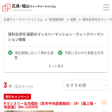
広島ウィークリードットコム
安芸郡坂町
坂駅
賃料交渉可のウィー
賃料交渉可/坂駅のマンスリーマンション・ウィークリーマン
ション情報
滞在期間に応じて賃料を調
予算に合わせた柔軟な交渉
整
もっと見る
3
件（1/1ページ）
割引キャンペーン
Kマンスリー五月橋前（呉市中央図書館前） 1R-【最上階・
角部屋】(No.124204)
お気
に入