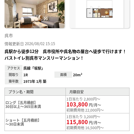
り登
録
呉市
情報更新日 2026/08/02 15:15
呉駅から徒歩12分 呉市役所や呉名物の屋台へ徒歩で行けます！
バストイレ別呉市マンスリーマンション！
アクセス
呉線「坂駅」
間取り
1R
面積
20m²
築年数
1973年 1月 築
プラン名・期間
月額目安
1日当たり 2,800円～
ロング【五月橋前】
103,800
円/月～
30日以上～365日未満
初期費用他 22,000円～
1日当たり 3,200円～
ショート【五月橋前】
115,800
円/月～
～30日未満
初期費用他 16,500円～