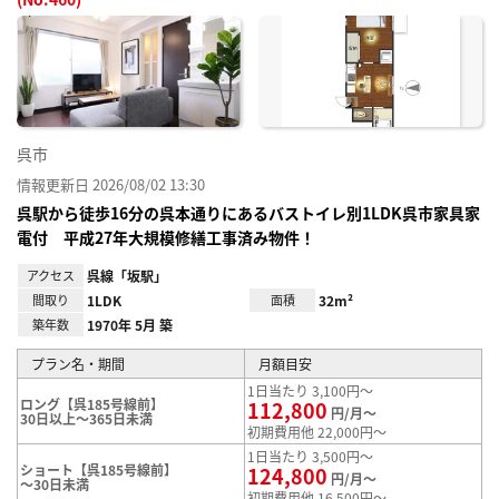
お気
に入
り登
録
呉市
情報更新日 2026/08/02 13:30
呉駅から徒歩16分の呉本通りにあるバストイレ別1LDK呉市家具家
電付 平成27年大規模修繕工事済み物件！
アクセス
呉線「坂駅」
間取り
1LDK
面積
32m²
築年数
1970年 5月 築
プラン名・期間
月額目安
1日当たり 3,100円～
ロング【呉185号線前】
112,800
円/月～
30日以上～365日未満
初期費用他 22,000円～
1日当たり 3,500円～
ショート【呉185号線前】
124,800
円/月～
～30日未満
初期費用他 16,500円～