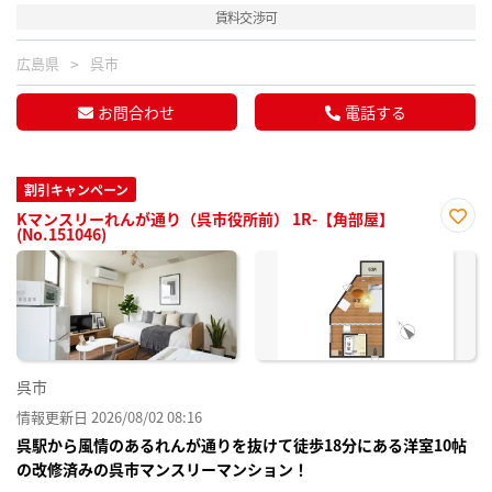
賃料交渉可
広島県
呉市
お問合わせ
電話する
割引キャンペーン
Kマンスリーれんが通り（呉市役所前） 1R-【角部屋】
(No.151046)
お気
に入
り登
録
呉市
情報更新日 2026/08/02 08:16
呉駅から風情のあるれんが通りを抜けて徒歩18分にある洋室10帖
の改修済みの呉市マンスリーマンション！