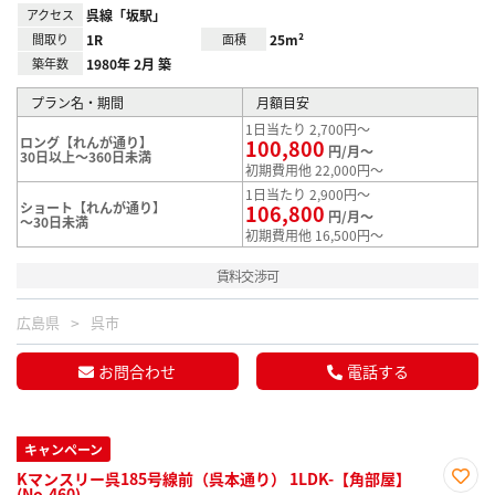
アクセス
呉線「坂駅」
間取り
1R
面積
25m²
築年数
1980年 2月 築
プラン名・期間
月額目安
1日当たり 2,700円～
ロング【れんが通り】
100,800
円/月～
30日以上～360日未満
初期費用他 22,000円～
1日当たり 2,900円～
ショート【れんが通り】
106,800
円/月～
～30日未満
初期費用他 16,500円～
賃料交渉可
広島県
呉市
お問合わせ
電話する
キャンペーン
Kマンスリー呉185号線前（呉本通り） 1LDK-【角部屋】
(No.460)