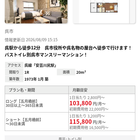
録
呉市
情報更新日 2026/08/09 15:15
呉駅から徒歩12分 呉市役所や呉名物の屋台へ徒歩で行けます！
バストイレ別呉市マンスリーマンション！
アクセス
呉線「安芸川尻駅」
間取り
1R
面積
20m²
築年数
1973年 1月 築
プラン名・期間
月額目安
1日当たり 2,800円～
ロング【五月橋前】
103,800
円/月～
30日以上～365日未満
初期費用他 22,000円～
1日当たり 3,200円～
ショート【五月橋前】
115,800
円/月～
～30日未満
初期費用他 16,500円～
風呂･トイレ別