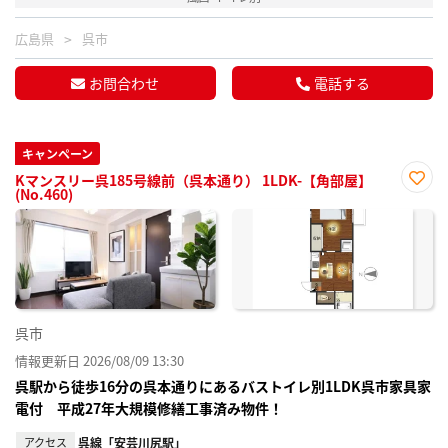
広島県
呉市
お問合わせ
電話する
キャンペーン
Kマンスリー呉185号線前（呉本通り） 1LDK-【角部屋】
(No.460)
お気
に入
り登
録
呉市
情報更新日 2026/08/09 13:30
呉駅から徒歩16分の呉本通りにあるバストイレ別1LDK呉市家具家
電付 平成27年大規模修繕工事済み物件！
アクセス
呉線「安芸川尻駅」