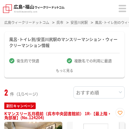
広島ウィークリードットコム
呉市
安芸川尻駅
風呂･トイレ別のウィ
風呂･トイレ別/安芸川尻駅のマンスリーマンション・ウィー
クリーマンション情報
衛生的で快適
複数名での利用に最適
もっと見る
2
件（1/1ページ）
割引キャンペーン
Kマンスリー五月橋前（呉市中央図書館前） 1R-【最上階・
角部屋】(No.124204)
お気
に入
り登