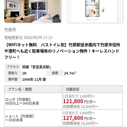
り登
録
竹原市
情報更新日 2026/08/09 17:13
【WIFIネット無料 バストイレ別】竹原駅徒歩圏内で竹原市役所
や港町へも近く駐車場有のリノベーション物件！キーレスハンド
フリー！
アクセス
呉線「安芸長浜駅」
間取り
1R
面積
24.7m²
築年数
1999年 11月 築
プラン名・期間
月額目安
1日当たり 3,400円～
ロング【竹原駅】
121,800
円/月～
30日以上～360日未満
初期費用他 16,500円～
1日当たり 3,600円～
ショート【竹原駅】
127,800
円/月～
～30日未満
初期費用他 16,500円～