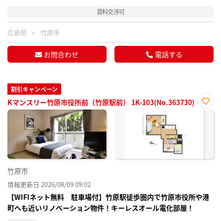
賃料交渉可
広島県
竹原市
お問合わせ
電話する
割引キャンペーン
Kマンスリー竹原市役所前（竹原駅前） 1K-103(No.363730)
お気
に入
り登
録
竹原市
情報更新日 2026/08/09 09:02
【WIFIネット無料 駐車場付】竹原駅徒歩圏内で竹原市役所や港
町へも近いリノベーション物件！キーレスオール電化部屋！