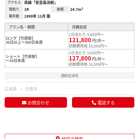
アクセス
呉線「安芸長浜駅」
間取り
1R
面積
24.7m²
築年数
1999年 11月 築
プラン名・期間
月額目安
1日当たり 3,400円～
ロング【竹原駅】
121,800
円/月～
30日以上～360日未満
初期費用他 16,500円～
1日当たり 3,600円～
ショート【竹原駅】
127,800
円/月～
～30日未満
初期費用他 16,500円～
賃料交渉可
広島県
竹原市
お問合わせ
電話する
地図で検索