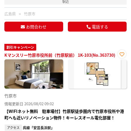
駅近
広島県
竹原市
お問合わせ
電話する
割引キャンペーン
Kマンスリー竹原市役所前（竹原駅前） 1K-103(No.363730)
お気
に入
り登
録
竹原市
情報更新日 2026/08/02 09:02
【WIFIネット無料 駐車場付】竹原駅徒歩圏内で竹原市役所や港
町へも近いリノベーション物件！キーレスオール電化部屋！
アクセス
呉線「安芸長浜駅」