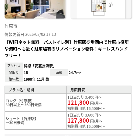
録
竹原市
情報更新日 2026/08/02 17:13
【WIFIネット無料 バストイレ別】竹原駅徒歩圏内で竹原市役所
や港町へも近く駐車場有のリノベーション物件！キーレスハンド
フリー！
アクセス
呉線「安芸長浜駅」
間取り
1R
面積
24.7m²
築年数
1999年 11月 築
プラン名・期間
月額目安
1日当たり 3,400円～
ロング【竹原駅】
121,800
円/月～
30日以上～360日未満
初期費用他 16,500円～
1日当たり 3,600円～
ショート【竹原駅】
127,800
円/月～
～30日未満
初期費用他 16,500円～