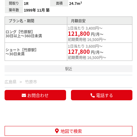
間取り
1R
面積
24.7m²
築年数
1999年 11月 築
プラン名・期間
月額目安
1日当たり 3,400円～
ロング【竹原駅】
121,800
円/月～
30日以上～360日未満
初期費用他 16,500円～
1日当たり 3,600円～
ショート【竹原駅】
127,800
円/月～
～30日未満
初期費用他 16,500円～
駅近
広島県
竹原市
お問合わせ
電話する
地図で検索