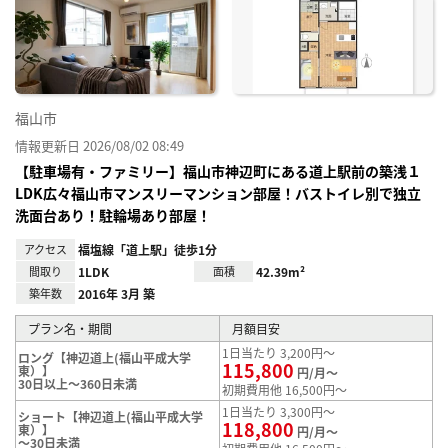
り登
録
福山市
情報更新日 2026/08/02 08:49
【駐車場有・ファミリー】福山市神辺町にある道上駅前の築浅１
LDK広々福山市マンスリーマンション部屋！バストイレ別で独立
洗面台あり！駐輪場あり部屋！
アクセス
福塩線「道上駅」徒歩1分
間取り
1LDK
面積
42.39m²
築年数
2016年 3月 築
プラン名・期間
月額目安
1日当たり 3,200円～
ロング【神辺道上(福山平成大学
115,800
東）】
円/月～
30日以上～360日未満
初期費用他 16,500円～
1日当たり 3,300円～
ショート【神辺道上(福山平成大学
118,800
東）】
円/月～
～30日未満