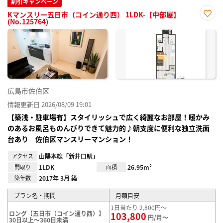
割引キャンペーン
Kマンスリー五日市（コイン通り西） 1LDK-【中部屋】
(No.125764)
お気
に入
り登
録
広島市佐伯区
情報更新日 2026/08/09 19:01
【築浅・駐車場有】スタイリッシュで広く綺麗なお部屋！暖かみ
のあるお風呂ものんびりできて魅力的♪朝支度に便利な独立洗面
台あり 佐伯区マンスリーマンション！
アクセス
山陽本線「新井口駅」
間取り
1LDK
面積
26.95m²
築年数
2017年 3月 築
プラン名・期間
月額目安
1日当たり 2,800円～
ロング【五日市（コイン通り西）】
103,800
円/月～
30日以上～360日未満