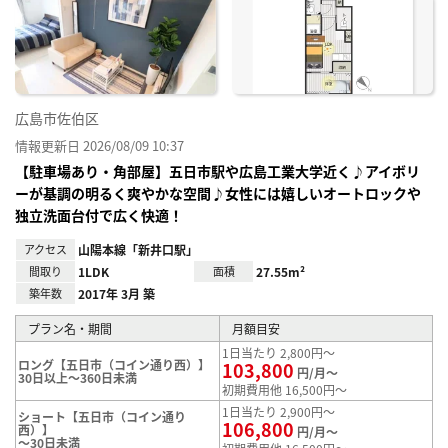
り登
録
広島市佐伯区
情報更新日 2026/08/09 10:37
【駐車場あり・角部屋】五日市駅や広島工業大学近く♪アイボリ
ーが基調の明るく爽やかな空間♪女性には嬉しいオートロックや
独立洗面台付で広く快適！
アクセス
山陽本線「新井口駅」
間取り
1LDK
面積
27.55m²
築年数
2017年 3月 築
プラン名・期間
月額目安
1日当たり 2,800円～
ロング【五日市（コイン通り西）】
103,800
円/月～
30日以上～360日未満
初期費用他 16,500円～
1日当たり 2,900円～
ショート【五日市（コイン通り
106,800
西）】
円/月～
～30日未満