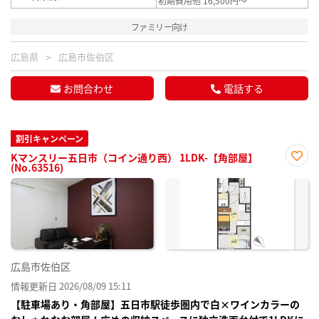
初期費用他 16,500円～
ファミリー向け
広島県
広島市佐伯区
お問合わせ
電話する
割引キャンペーン
Kマンスリー五日市（コイン通り西） 1LDK-【角部屋】
(No.63516)
お気
に入
り登
録
広島市佐伯区
情報更新日 2026/08/09 15:11
【駐車場あり・角部屋】五日市駅徒歩圏内で白×ワインカラーの