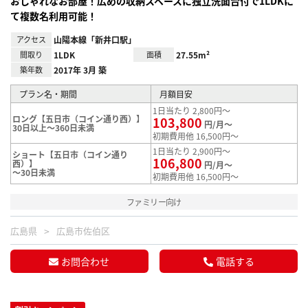
おしゃれなお部屋！広めの収納スペースに独立洗面台付で1LDKに
て複数名利用可能！
アクセス
山陽本線「新井口駅」
間取り
1LDK
面積
27.55m²
築年数
2017年 3月 築
プラン名・期間
月額目安
1日当たり 2,800円～
ロング【五日市（コイン通り西）】
103,800
円/月～
30日以上～360日未満
初期費用他 16,500円～
1日当たり 2,900円～
ショート【五日市（コイン通り
106,800
西）】
円/月～
～30日未満
初期費用他 16,500円～
ファミリー向け
広島県
広島市佐伯区
お問合わせ
電話する