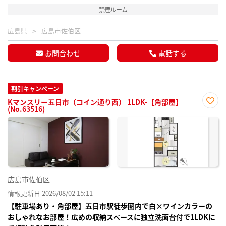
禁煙ルーム
広島県
広島市佐伯区
お問合わせ
電話する
割引キャンペーン
Kマンスリー五日市（コイン通り西） 1LDK-【角部屋】
(No.63516)
お気
に入
り登
録
広島市佐伯区
情報更新日 2026/08/02 15:11
【駐車場あり・角部屋】五日市駅徒歩圏内で白×ワインカラーの
おしゃれなお部屋！広めの収納スペースに独立洗面台付で1LDKに