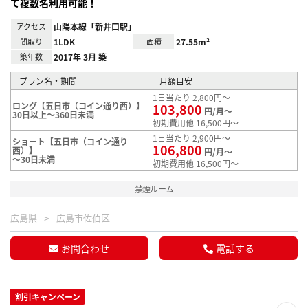
て複数名利用可能！
アクセス
山陽本線「新井口駅」
間取り
1LDK
面積
27.55m²
築年数
2017年 3月 築
プラン名・期間
月額目安
1日当たり 2,800円～
ロング【五日市（コイン通り西）】
103,800
円/月～
30日以上～360日未満
初期費用他 16,500円～
1日当たり 2,900円～
ショート【五日市（コイン通り
106,800
西）】
円/月～
～30日未満
初期費用他 16,500円～
禁煙ルーム
広島県
広島市佐伯区
お問合わせ
電話する
割引キャンペーン