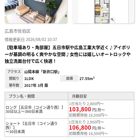
録
広島市佐伯区
情報更新日 2026/08/02 10:37
【駐車場あり・角部屋】五日市駅や広島工業大学近く♪アイボリ
ーが基調の明るく爽やかな空間♪女性には嬉しいオートロックや
独立洗面台付で広く快適！
アクセス
山陽本線「新井口駅」
間取り
1LDK
面積
27.55m²
築年数
2017年 3月 築
プラン名・期間
月額目安
1日当たり 2,800円～
ロング【五日市（コイン通り西）】
103,800
円/月～
30日以上～360日未満
初期費用他 16,500円～
1日当たり 2,900円～
ショート【五日市（コイン通り
106,800
西）】
円/月～
～30日未満
初期費用他 16,500円～