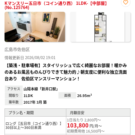
Kマンスリー五日市（コイン通り西） 1LDK-【中部屋】
(No.125764)
お気
に入
り登
録
広島市佐伯区
情報更新日 2026/08/02 19:01
【築浅・駐車場有】スタイリッシュで広く綺麗なお部屋！暖かみ
のあるお風呂ものんびりできて魅力的♪朝支度に便利な独立洗面
台あり 佐伯区マンスリーマンション！
アクセス
山陽本線「新井口駅」
間取り
1LDK
面積
26.95m²
築年数
2017年 3月 築
プラン名・期間
月額目安
1日当たり 2,800円～
ロング【五日市（コイン通り西）】
103,800
円/月～
30日以上～360日未満
初期費用他 16,500円～