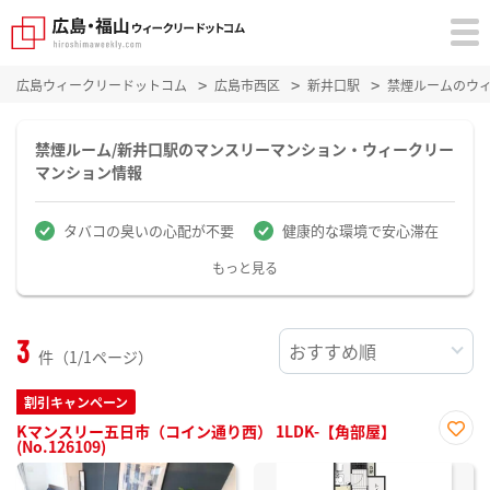
広島ウィークリードットコム
広島市西区
新井口駅
禁煙ルームのウ
禁煙ルーム/新井口駅のマンスリーマンション・ウィークリー
マンション情報
タバコの臭いの心配が不要
健康的な環境で安心滞在
もっと見る
3
件（1/1ページ）
割引キャンペーン
Kマンスリー五日市（コイン通り西） 1LDK-【角部屋】
(No.126109)
お気
に入
り登