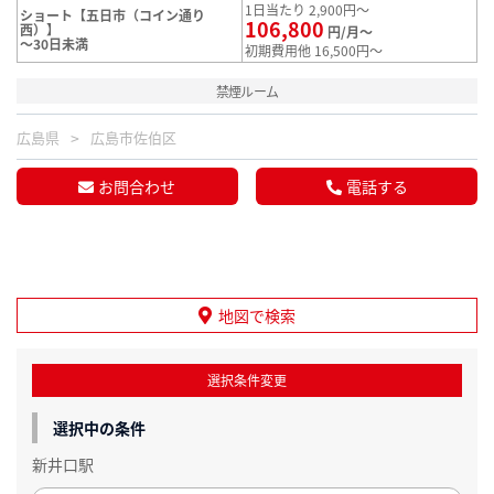
1日当たり 2,900円～
ショート【五日市（コイン通り
106,800
西）】
円/月～
～30日未満
初期費用他 16,500円～
禁煙ルーム
広島県
広島市佐伯区
お問合わせ
電話する
地図で検索
選択条件変更
選択中の条件
新井口駅