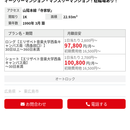
ィークリーマンション・マンスリーマンション！駐輪場あり！
アクセス
山陽本線「寺家駅」
間取り
1K
面積
22.93m²
築年数
1990年 3月 築
プラン名・期間
月額目安
1日当たり 2,600円～
ロング【エリザベト音楽大学西条キ
97,800
ャンパス南（西条田口）】
円/月～
30日以上～360日未満
初期費用他 16,500円～
1日当たり 2,700円～
ショート【エリザベト音楽大学西条
100,800
キャンパス南】
円/月～
～30日未満
初期費用他 16,500円～
オートロック
広島県
東広島市
お問合わせ
電話する