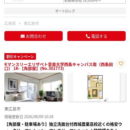
初期費用他 16,500円～
オートロック
広島県
東広島市
お問合わせ
電話する
割引キャンペーン
Kマンスリーエリザベト音楽大学西条キャンパス南（西条田
口） 1K-【角部屋】(No.301773)
お気
に入
り登
録
東広島市
情報更新日 2026/08/09 10:28
【角部屋・駐車場あり】独立洗面台付西城農業高校近くの格安ウ