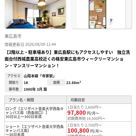
り登
録
東広島市
情報更新日 2026/08/09 11:44
【2階以上・駐車場あり】東広島駅にもアクセスしやすい 独立洗
面台付西城農業高校近くの格安東広島市ウィークリーマンショ
ン・マンスリーマンション！
アクセス
山陽本線「寺家駅」
間取り
1K
面積
23.88m²
築年数
1990年 3月 築
プラン名・期間
月額目安
1日当たり 2,600円～
ロング【エリザベト音楽大学西条キ
97,800
ャンパス南（西条田口）】
円/月～
30日以上～360日未満
初期費用他 16,500円～
1日当たり 2,700円～
ショート【エリザベト音楽大学西条
100,800
キャンパス南】
円/月～
～30日未満