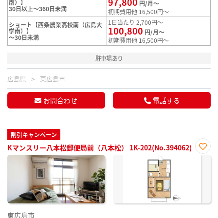
97,800
南）】
円/月～
30日以上～360日未満
初期費用他 16,500円～
1日当たり 2,700円～
ショート【西条農業高校南（広島大
100,800
学南）】
円/月～
～30日未満
初期費用他 16,500円～
駐車場あり
広島県
東広島市
お問合わせ
電話する
割引キャンペーン
Kマンスリー八本松郵便局前（八本松） 1K-202(No.394062)
お気
に入
り登
録
東広島市