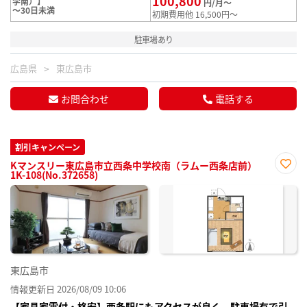
100,800
学南）】
円/月～
～30日未満
初期費用他 16,500円～
駐車場あり
広島県
東広島市
お問合わせ
電話する
割引キャンペーン
Kマンスリー東広島市立西条中学校南（ラムー西条店前）
1K-108(No.372658)
お気
に入
り登
録
東広島市
情報更新日 2026/08/09 10:06
【家具家電付・格安】西条駅にもアクセスが良く 駐車場有で引