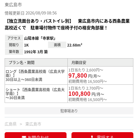
東広島市
情報更新日 2026/08/09 08:56
【独立洗面台あり・バストイレ別】 東広島市内にある西条農業
高校近くで 駐車場付物件で座椅子付の格安角部屋！
アクセス
山陽本線「寺家駅」
間取り
1K
面積
22.68m²
築年数
1992年 3月 築
プラン名・期間
月額目安
1日当たり 2,600円～
ロング【西条農業高校南（広島大学
97,800
南）】
円/月～
30日以上～360日未満
初期費用他 16,500円～
1日当たり 2,700円～
ショート【西条農業高校南（広島大
100,800
学南）】
円/月～
～30日未満
初期費用他 16,500円～
駐車場あり
広島県
東広島市
お問合わせ
電話する