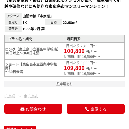
越や研修などにも便利な東広島市マンスリーマンション！
アクセス
山陽本線「寺家駅」
間取り
1K
面積
22.68m²
築年数
1986年 7月 築
プラン名・期間
月額目安
1日当たり 2,700円～
ロング【東広島市立西条中学校南】
100,800
円/月～
30日以上～360日未満
初期費用他 16,500円～
1日当たり 3,000円～
ショート【東広島市立西条中学校
109,800
南】
円/月～
～30日未満
初期費用他 16,500円～
駐車場あり
広島県
東広島市
お問合わせ
電話する