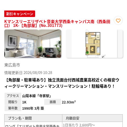
割引キャンペーン
Kマンスリーエリザベト音楽大学西条キャンパス南（西条田
口） 1K-【角部屋】(No.301773)
お気
に入
り登
録
東広島市
情報更新日 2026/08/09 10:28
【角部屋・駐車場あり】独立洗面台付西城農業高校近くの格安ウ
ィークリーマンション・マンスリーマンション！駐輪場あり！
アクセス
山陽本線「寺家駅」
間取り
1K
面積
22.93m²
築年数
1990年 3月 築
プラン名・期間
月額目安
1日当たり 2,600円～
ロング【エリザベト音楽大学西条キ