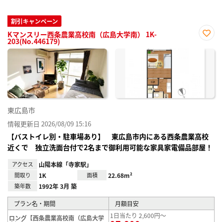
割引キャンペーン
Kマンスリー西条農業高校南（広島大学南） 1K-
203(No.446179)
お気
に入
り登
録
東広島市
情報更新日 2026/08/09 15:16
【バストイレ別・駐車場あり】 東広島市内にある西条農業高校
近くで 独立洗面台付で2名まで御利用可能な家具家電備品部屋！
アクセス
山陽本線「寺家駅」
間取り
1K
面積
22.68m²
築年数
1992年 3月 築
プラン名・期間
月額目安
1日当たり 2,600円～
ロング【西条農業高校南（広島大学