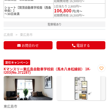
初期費用他 16,500円～
1日当たり 2,900円～
ショート【賀茂自動車学校南（西条
106,800
中央）】
円/月～
～30日未満
初期費用他 16,500円～
駐車場あり
広島県
東広島市
お問合わせ
電話する
割引キャンペーン
Kマンスリー東広島自動車学校前（馬木八本松線前） 1K-
I203(No.372287)
お気
に入
り登
録
東広島市