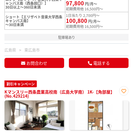
97,800
ャンパス南（西条田口）】
円/月～
30日以上～360日未満
初期費用他 16,500円～
1日当たり 2,700円～
ショート【エリザベト音楽大学西条
100,800
キャンパス南】
円/月～
～30日未満
初期費用他 16,500円～
駐車場あり
広島県
東広島市
お問合わせ
電話する
割引キャンペーン
Kマンスリー西条農業高校南（広島大学南） 1K-【角部屋】
(No.429214)
お気
に入
り登
録