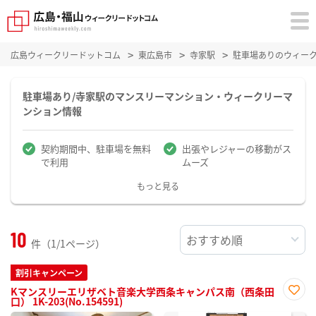
広島ウィークリードットコム
東広島市
寺家駅
駐車場ありのウィー
駐車場あり/寺家駅のマンスリーマンション・ウィークリーマ
ンション情報
契約期間中、駐車場を無料
出張やレジャーの移動がス
で利用
ムーズ
もっと見る
10
件（1/1ページ）
割引キャンペーン
Kマンスリーエリザベト音楽大学西条キャンパス南（西条田
口） 1K-203(No.154591)
お気
に入