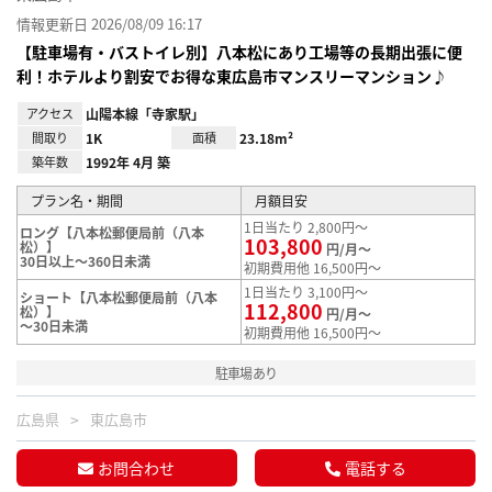
情報更新日 2026/08/09 16:17
【駐車場有・バストイレ別】八本松にあり工場等の長期出張に便
利！ホテルより割安でお得な東広島市マンスリーマンション♪
アクセス
山陽本線「寺家駅」
間取り
1K
面積
23.18m²
築年数
1992年 4月 築
プラン名・期間
月額目安
1日当たり 2,800円～
ロング【八本松郵便局前（八本
103,800
松）】
円/月～
30日以上～360日未満
初期費用他 16,500円～
1日当たり 3,100円～
ショート【八本松郵便局前（八本
112,800
松）】
円/月～
～30日未満
初期費用他 16,500円～
駐車場あり
広島県
東広島市
お問合わせ
電話する