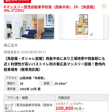
割引キャンペーン
Kマンスリー賀茂自動車学校南（西条中央） 1R-【角部屋】
(No.372301)
お気
に入
り登
録
東広島市
情報更新日 2026/08/09 09:11
【角部屋・オシャレ部屋】西条中央にあり工場地帯や西条駅にも
近く利便性が高いバストイレ別の東広島マンスリー部屋！敷地内
駐車場有（軽専用区画）
アクセス
山陽本線「寺家駅」
間取り
1R
面積
20.94m²
築年数
1992年 10月 築
プラン名・期間
月額目安
1日当たり 2,700円～
ロング【賀茂自動車学校南（西条中
100,800
央）】
円/月～
30日以上～360日未満