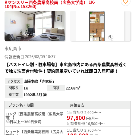
Kマンスリー西条農業高校南（広島大学南） 1K-
104(No.153260)
お気
に入
り登
録
東広島市
情報更新日 2026/08/09 10:37
【バストイレ別・駐車場有】東広島市内にある西条農業高校近く
で独立洗面台付物件！契約簡単空いていれば即日入居可能！
アクセス
山陽本線「寺家駅」
間取り
1K
面積
22.68m²
築年数
1992年 3月 築
プラン名・期間
月額目安
1日当たり 2,600円～
ロング【西条農業高校南（広島大学
97,800
南）】
円/月～
30日以上～360日未満
初期費用他 16,500円～
1日当たり 2,700円～
ショート【西条農業高校南（広島大