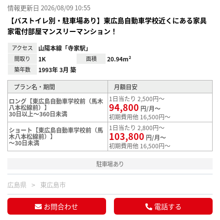
情報更新日 2026/08/09 10:55
【バストイレ別・駐車場あり】東広島自動車学校近くにある家具
家電付部屋マンスリーマンション！
アクセス
山陽本線「寺家駅」
間取り
1K
面積
20.94m²
築年数
1993年 3月 築
プラン名・期間
月額目安
1日当たり 2,500円～
ロング【東広島自動車学校前（馬木
94,800
八本松線前）】
円/月～
30日以上～360日未満
初期費用他 16,500円～
1日当たり 2,800円～
ショート【東広島自動車学校前（馬
103,800
木八本松線前）】
円/月～
～30日未満
初期費用他 16,500円～
駐車場あり
広島県
東広島市
お問合わせ
電話する