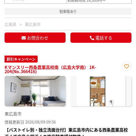
初期費用他 16,500円～
駐車場あり
広島県
東広島市
お問合わせ
電話する
割引キャンペーン
Kマンスリー西条農業高校南（広島大学南） 1K-
204(No.366416)
お気
に入
り登
録
東広島市
情報更新日 2026/08/09 09:56
【バストイレ別・独立洗面台付】東広島市内にある西条農業高校