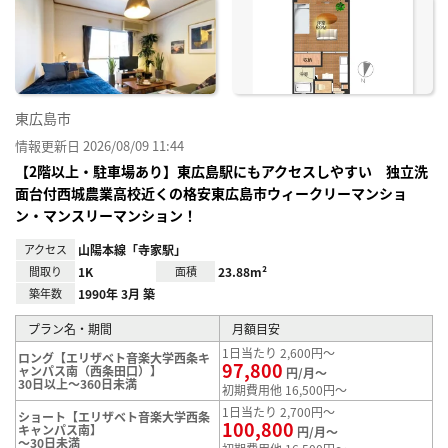
り登
録
東広島市
情報更新日 2026/08/09 11:44
【2階以上・駐車場あり】東広島駅にもアクセスしやすい 独立洗
面台付西城農業高校近くの格安東広島市ウィークリーマンショ
ン・マンスリーマンション！
アクセス
山陽本線「寺家駅」
間取り
1K
面積
23.88m²
築年数
1990年 3月 築
プラン名・期間
月額目安
1日当たり 2,600円～
ロング【エリザベト音楽大学西条キ
97,800
ャンパス南（西条田口）】
円/月～
30日以上～360日未満
初期費用他 16,500円～
1日当たり 2,700円～
ショート【エリザベト音楽大学西条
100,800
キャンパス南】
円/月～
～30日未満