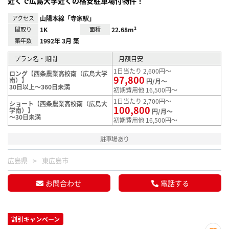
近くで広島大学近くの格安駐車場付物件！
アクセス
山陽本線「寺家駅」
間取り
1K
面積
22.68m²
築年数
1992年 3月 築
プラン名・期間
月額目安
1日当たり 2,600円～
ロング【西条農業高校南（広島大学
97,800
南）】
円/月～
30日以上～360日未満
初期費用他 16,500円～
1日当たり 2,700円～
ショート【西条農業高校南（広島大
100,800
学南）】
円/月～
～30日未満
初期費用他 16,500円～
駐車場あり
広島県
東広島市
お問合わせ
電話する
割引キャンペーン