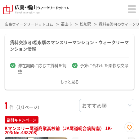
広島ウィークリードットコム
福山市
松永駅
賃料交渉可のウィーク
賃料交渉可/松永駅のマンスリーマンション・ウィークリーマ
ンション情報
滞在期間に応じて賃料を調
予算に合わせた柔軟な交渉
整
もっと見る
1
件（1/1ページ）
割引キャンペーン
Kマンスリー尾道商業高校前（JA尾道総合病院南） 1K-
203(No.448208)
お気
に入