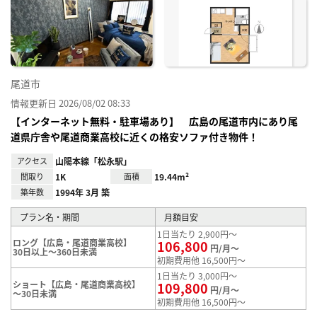
り登
録
尾道市
情報更新日 2026/08/02 08:33
【インターネット無料・駐車場あり】 広島の尾道市内にあり尾
道県庁舎や尾道商業高校に近くの格安ソファ付き物件！
アクセス
山陽本線「松永駅」
間取り
1K
面積
19.44m²
築年数
1994年 3月 築
プラン名・期間
月額目安
1日当たり 2,900円～
ロング【広島・尾道商業高校】
106,800
円/月～
30日以上～360日未満
初期費用他 16,500円～
1日当たり 3,000円～
ショート【広島・尾道商業高校】
109,800
円/月～
～30日未満
初期費用他 16,500円～