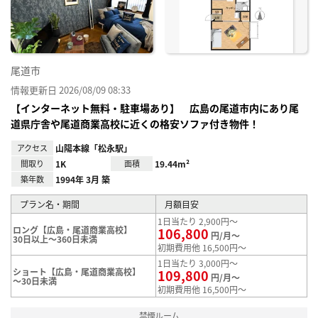
録
尾道市
情報更新日 2026/08/09 08:33
【インターネット無料・駐車場あり】 広島の尾道市内にあり尾
道県庁舎や尾道商業高校に近くの格安ソファ付き物件！
アクセス
山陽本線「松永駅」
間取り
1K
面積
19.44m²
築年数
1994年 3月 築
プラン名・期間
月額目安
1日当たり 2,900円～
ロング【広島・尾道商業高校】
106,800
円/月～
30日以上～360日未満
初期費用他 16,500円～
1日当たり 3,000円～
ショート【広島・尾道商業高校】
109,800
円/月～
～30日未満
初期費用他 16,500円～
禁煙ルーム