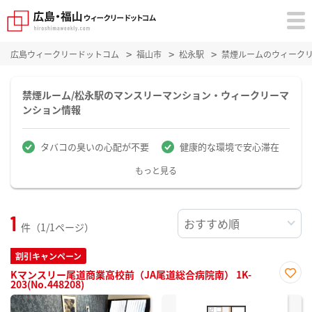
広島ウィークリードットコム
福山市
松永駅
禁煙ルームのウィーク
禁煙ルーム/松永駅のマンスリーマンション・ウィークリーマ
ンション情報
タバコの臭いの心配が不要
健康的な環境で安心滞在
もっと見る
1
件（1/1ページ）
割引キャンペーン
Kマンスリー尾道商業高校前（JA尾道総合病院南） 1K-
203(No.448208)
お気
に入
り登