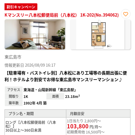
割引キャンペーン
Kマンスリー八本松郵便局前（八本松） 1K-202(No.394062)
お気
に入
り登
録
東広島市
情報更新日 2026/08/09 16:17
【駐車場有・バストイレ別】八本松にあり工場等の長期出張に便
利！ホテルより割安でお得な東広島市マンスリーマンション♪
アクセス
東海道・山陽新幹線「東広島駅」
間取り
1K
面積
23.18m²
築年数
1992年 4月 築
プラン名・期間
月額目安
1日当たり 2,800円～
ロング【八本松郵便局前（八本
103,800
松）】
円/月～
30日以上～360日未満
初期費用他 16,500円～