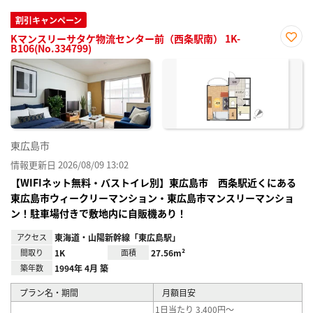
割引キャンペーン
Kマンスリーサタケ物流センター前（西条駅南） 1K-
B106(No.334799)
お気
に入
り登
録
東広島市
情報更新日 2026/08/09 13:02
【WIFIネット無料・バストイレ別】東広島市 西条駅近くにある
東広島市ウィークリーマンション・東広島市マンスリーマンショ
ン！駐車場付きで敷地内に自販機あり！
アクセス
東海道・山陽新幹線「東広島駅」
間取り
1K
面積
27.56m²
築年数
1994年 4月 築
プラン名・期間
月額目安
1日当たり 3,400円～