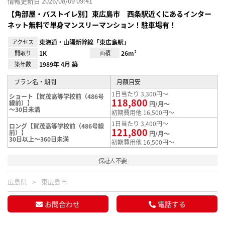
情報更新日 2026/08/09 09:41
【角部屋・バストイレ別】東広島市 西条駅近くにあるインター
ネット無料で単身マンスリーマンション！駐車場有！
アクセス
東海道・山陽新幹線「東広島駅」
間取り
1K
面積
26m²
築年数
1989年 4月 築
プラン名・期間
月額目安
1日当たり 3,300円～
ショート【賀茂高等学校前（486号
118,800
線前）】
円/月～
～30日未満
初期費用他 16,500円～
1日当たり 3,400円～
ロング【賀茂高等学校前（486号線
121,800
前）】
円/月～
30日以上～360日未満
初期費用他 16,500円～
保証人不要
広島県
東広島市
お問合わせ
電話する