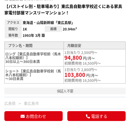
【バストイレ別・駐車場あり】東広島自動車学校近くにある家具
家電付部屋マンスリーマンション！
アクセス
東海道・山陽新幹線「東広島駅」
間取り
1K
面積
20.94m²
築年数
1993年 3月 築
プラン名・期間
月額目安
1日当たり 2,500円～
ロング【東広島自動車学校前（馬木
94,800
八本松線前）】
円/月～
30日以上～360日未満
初期費用他 16,500円～
1日当たり 2,800円～
ショート【東広島自動車学校前（馬
103,800
木八本松線前）】
円/月～
～30日未満
初期費用他 16,500円～
保証人不要
広島県
東広島市
お問合わせ
電話する