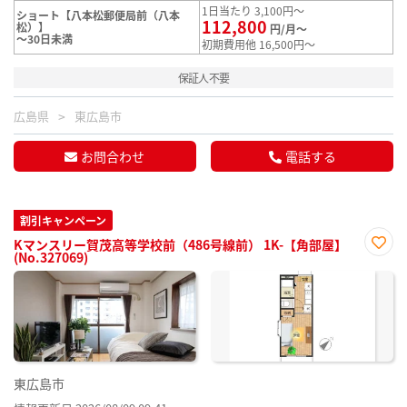
1日当たり 3,100円～
ショート【八本松郵便局前（八本
112,800
松）】
円/月～
～30日未満
初期費用他 16,500円～
保証人不要
広島県
東広島市
お問合わせ
電話する
割引キャンペーン
Kマンスリー賀茂高等学校前（486号線前） 1K-【角部屋】
(No.327069)
お気
に入
り登
録
東広島市