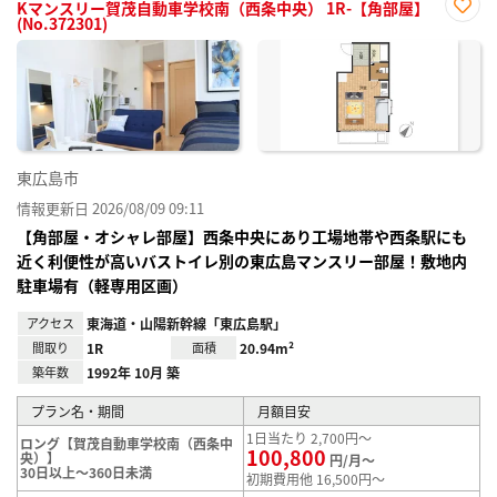
Kマンスリー賀茂自動車学校南（西条中央） 1R-【角部屋】
(No.372301)
お気
に入
り登
録
東広島市
情報更新日 2026/08/09 09:11
【角部屋・オシャレ部屋】西条中央にあり工場地帯や西条駅にも
近く利便性が高いバストイレ別の東広島マンスリー部屋！敷地内
駐車場有（軽専用区画）
アクセス
東海道・山陽新幹線「東広島駅」
間取り
1R
面積
20.94m²
築年数
1992年 10月 築
プラン名・期間
月額目安
1日当たり 2,700円～
ロング【賀茂自動車学校南（西条中
100,800
央）】
円/月～
30日以上～360日未満
初期費用他 16,500円～