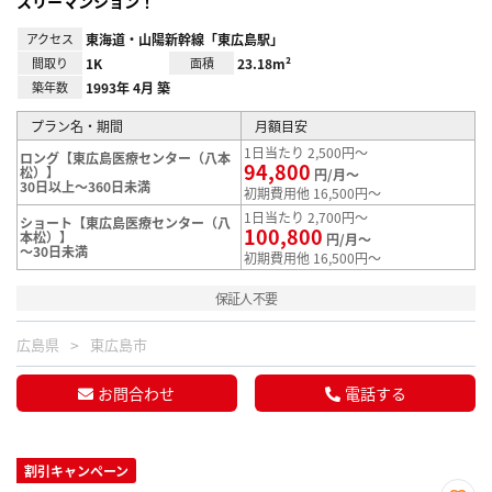
スリーマンション！
アクセス
東海道・山陽新幹線「東広島駅」
間取り
1K
面積
23.18m²
築年数
1993年 4月 築
プラン名・期間
月額目安
1日当たり 2,500円～
ロング【東広島医療センター（八本
94,800
松）】
円/月～
30日以上～360日未満
初期費用他 16,500円～
1日当たり 2,700円～
ショート【東広島医療センター（八
100,800
本松）】
円/月～
～30日未満
初期費用他 16,500円～
保証人不要
広島県
東広島市
お問合わせ
電話する
割引キャンペーン