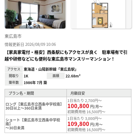
り登
録
東広島市
情報更新日 2026/08/09 10:06
【家具家電付・格安】西条駅にもアクセスが良く 駐車場有で引
越や研修などにも便利な東広島市マンスリーマンション！
アクセス
東海道・山陽新幹線「東広島駅」
間取り
1K
面積
22.68m²
築年数
1986年 7月 築
プラン名・期間
月額目安
1日当たり 2,700円～
ロング【東広島市立西条中学校南】
100,800
円/月～
30日以上～360日未満
初期費用他 16,500円～
1日当たり 3,000円～
ショート【東広島市立西条中学校
109,800
南】
円/月～
～30日未満
初期費用他 16,500円～