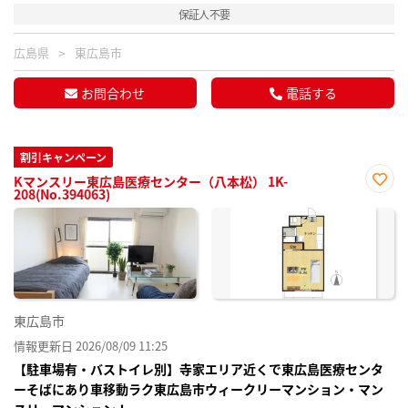
保証人不要
広島県
東広島市
お問合わせ
電話する
割引キャンペーン
Kマンスリー東広島医療センター（八本松） 1K-
208(No.394063)
お気
に入
り登
録
東広島市
情報更新日 2026/08/09 11:25
【駐車場有・バストイレ別】寺家エリア近くで東広島医療センタ
ーそばにあり車移動ラク東広島市ウィークリーマンション・マン