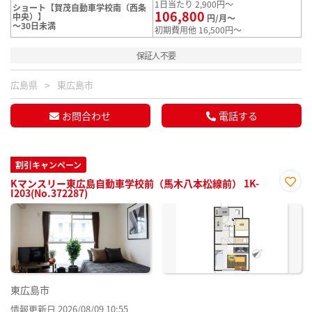
1日当たり 2,900円～
ショート【賀茂自動車学校南（西条
106,800
中央）】
円/月～
～30日未満
初期費用他 16,500円～
保証人不要
広島県
東広島市
お問合わせ
電話する
割引キャンペーン
Kマンスリー東広島自動車学校前（馬木八本松線前） 1K-
I203(No.372287)
お気
に入
り登
録
東広島市
情報更新日 2026/08/09 10:55