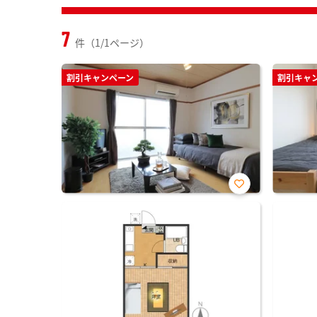
7
件（1/1ページ）
割引キャンペーン
割引キャ
お気
に入
り登
録