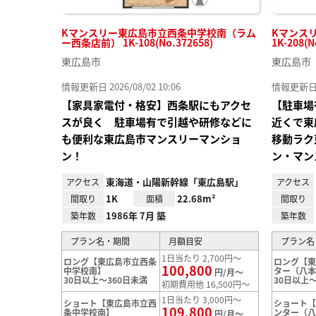
Kマンスリー東広島市立西条中学校南（ラム
Kマンス
ー西条店前） 1K-108(No.372658)
1K-208(N
東広島市
東広島市
情報更新日 2026/08/02 10:06
情報更新日 20
【家具家電付・格安】西条駅にもアクセ
【駐車場
スが良く 駐車場有で引越や研修などに
近くで東
も便利な東広島市マンスリーマンショ
移動ラク
ン！
ン・マン
東海道・山陽新幹線「東広島駅」
アクセス
アクセス
1K
22.68m²
間取り
面積
間取り
1986年 7月 築
築年数
築年数
プラン名・期間
月額目安
プラン名
1日当たり 2,700円～
ロング【東広島市立西条
ロング【
100,800
中学校南】
ター（八
円/月～
30日以上～360日未満
30日以上～
初期費用他 16,500円～
1日当たり 3,000円～
ショート【東広島市立西
ショート
109,800
条中学校南】
ンター（
円/月～