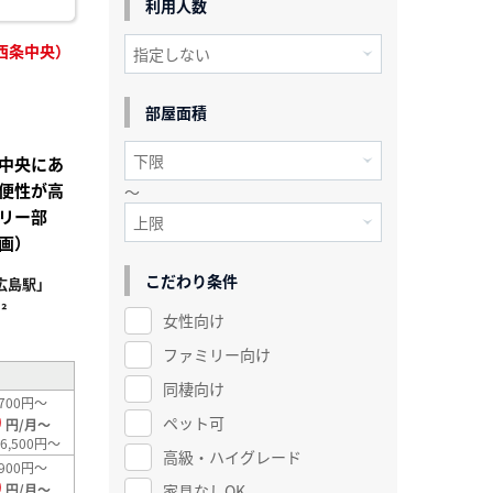
利用人数
西条中央）
部屋面積
中央にあ
便性が高
～
リー部
画）
こだわり条件
広島駅」
²
女性向け
ファミリー向け
同棲向け
700円～
0
ペット可
円/月～
6,500円～
高級・ハイグレード
900円～
0
家具なしOK
円/月～