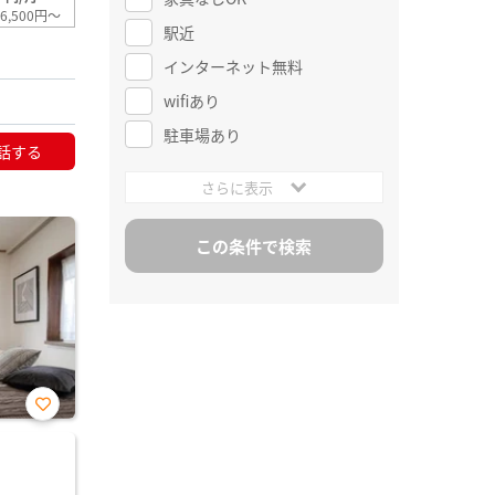
6,500円～
駅近
インターネット無料
wifiあり
駐車場あり
話する
さらに表示
お気
に入
り登
録