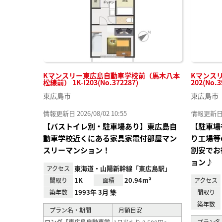
Kマンスリー東広島自動車学校前（馬木八本
Kマンスリ
松線前） 1K-I203(No.372287)
202(No.3
東広島市
東広島市
情報更新日 2026/08/02 10:55
情報更新日 20
【バストイレ別・駐車場あり】東広島自
【駐車場
動車学校近くにある家具家電付部屋マン
り工場等
スリーマンション！
割安でお
ョン♪
東海道・山陽新幹線「東広島駅」
アクセス
1K
20.94m²
間取り
面積
アクセス
1993年 3月 築
築年数
間取り
築年数
プラン名・期間
月額目安
ロング【東広島自動車学
プラン名