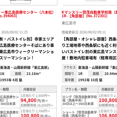
リー東広島医療センター（八本松）
Kマンスリー賀茂自動車学校南（
o.394063)
1R-【角部屋】(No.372301)
東広島市
26/08/02 11:25
情報更新日 2026/08/02 09:11
有・バストイレ別】寺家エリア
【角部屋・オシャレ部屋】西条
広島医療センターそばにあり車
り工場地帯や西条駅にも近く利
東広島市ウィークリーマンショ
いバストイレ別の東広島マンス
スリーマンション！
屋！敷地内駐車場有（軽専用区
東海道・山陽新幹線「東広島駅」
東海道・山陽新幹線「東
アクセス
1K
23.18m²
1R
20.94m
面積
間取り
面積
1993年 4月 築
1992年 10月 築
築年数
・期間
月額目安
プラン名・期間
月額目安
1日当たり 2,500円～
1日当たり 2,
東広島医療セン
ロング【賀茂自動車学校
94,800
100,80
本松）】
南（西条中央）】
円/月～
360日未満
30日以上～360日未満
初期費用他 16,500円～
初期費用他 1
1日当たり 2,700円～
1日当たり 2,
【東広島医療セ
ショート【賀茂自動車学
100,800
106,80
八本松）】
校南（西条中央）】
円/月～