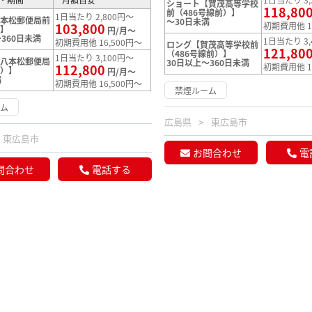
ショート【賀茂高等学校
118,80
前（486号線前）】
1日当たり 2,800円～
八本松郵便局前
～30日未満
103,800
初期費用他 1
）】
円/月～
360日未満
1日当たり 3,
初期費用他 16,500円～
ロング【賀茂高等学校前
121,80
（486号線前）】
1日当たり 3,100円～
【八本松郵便局
30日以上～360日未満
112,800
初期費用他 1
松）】
円/月～
満
初期費用他 16,500円～
禁煙ルーム
ーム
広島県
東広島市
東広島市
お問合わせ
電
問合わせ
電話する