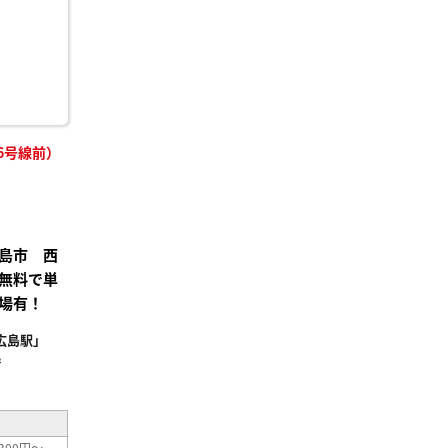
6号線前）
島市 西
無料で単
場有！
広島駅」
²
300円～