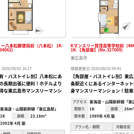
ー八本松郵便局前（八本松） 1K-
Kマンスリー賀茂高等学校前（48
94062)
1K-【角部屋】(No.327069)
東広島市
26/08/02 16:17
情報更新日 2026/08/02 09:41
有・バストイレ別】八本松にあ
【角部屋・バストイレ別】東広
の長期出張に便利！ホテルより
条駅近くにあるインターネット
得な東広島市マンスリーマンシ
身マンスリーマンション！駐車
東海道・山陽新幹線「東
アクセス
東海道・山陽新幹線「東広島駅」
1K
26m
間取り
面積
1K
23.18m²
1989年 4月 築
面積
築年数
1992年 4月 築
プラン名・期間
月額目安
・期間
月額目安
1日当たり 3,