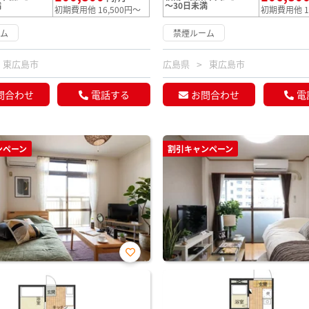
満
～30日未満
初期費用他 16,500円～
初期費用他 1
ーム
禁煙ルーム
東広島市
広島県
東広島市
問合わせ
電話する
お問合わせ
電
ンペーン
割引キャンペーン
お気
に入
り登
録