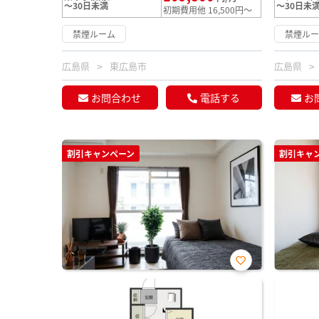
～30日未満
～30日未
初期費用他 16,500円～
禁煙ルーム
禁煙ル
広島県
東広島市
広島県
お問合わせ
電話する
お
割引キャンペーン
割引キャ
お気
に入
り登
録