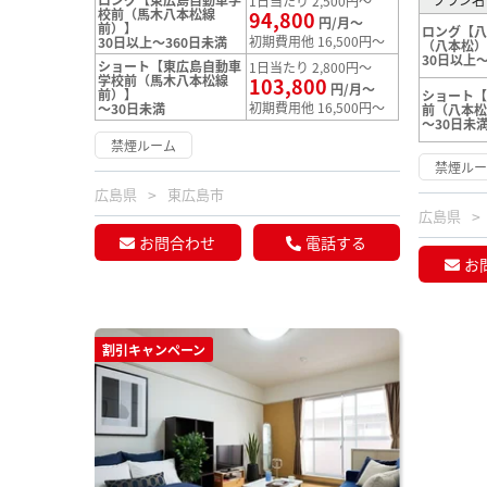
1日当たり 2,500円～
校前（馬木八本松線
94,800
円/月～
前）】
ロング【
初期費用他 16,500円～
30日以上～360日未満
（八本松
30日以上～
ショート【東広島自動車
1日当たり 2,800円～
学校前（馬木八本松線
103,800
円/月～
前）】
ショート
初期費用他 16,500円～
～30日未満
前（八本
～30日未
禁煙ルーム
禁煙ル
広島県
東広島市
広島県
お問合わせ
電話する
お
割引キャンペーン