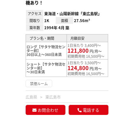
機あり！
東海道・山陽新幹線「東広島駅」
アクセス
1K
27.56m²
間取り
面積
1994年 4月 築
築年数
プラン名・期間
月額目安
1日当たり 3,400円～
ロング【サタケ物流セン
121,800
ター前】
円/月～
30日以上～360日未満
初期費用他 16,500円～
1日当たり 3,500円～
ショート【サタケ物流セ
124,800
ンター前】
円/月～
～30日未満
初期費用他 16,500円～
禁煙ルーム
広島県
東広島市
お問合わせ
電話する