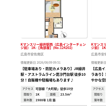
り登
録
Kマンスリー緑井駅西（広島インターチェン
Kマンス
ジ前） 1K-【角部屋】(No.124202)
ジ前） 1K
広島市安佐南区
広島市安
情報更新日 2026/08/09 09:51
情報更新日 20
【駐車場あり・防犯カメラあり】JR緑井
【広島イ
駅・アストラムライン毘沙門台駅 徒歩10
ラあり】
分！自販機や駐輪場もあります♪
やかな空
可部線「大町駅」徒歩10分
アクセス
アクセス
1K
23.5m²
間取り
面積
間取り
1988年 1月 築
築年数
築年数