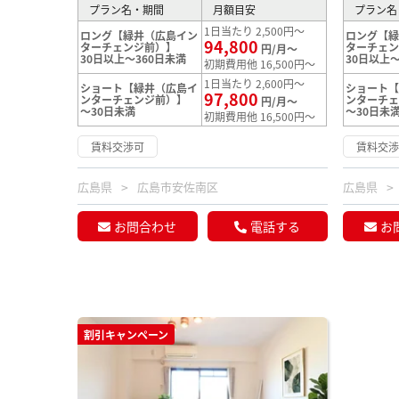
プラン名・期間
月額目安
プラン名
1日当たり 2,500円～
ロング【緑井（広島イン
ロング【
94,800
ターチェンジ前）】
ターチェ
円/月～
30日以上～360日未満
30日以上～
初期費用他 16,500円～
1日当たり 2,600円～
ショート【緑井（広島イ
ショート
97,800
ンターチェンジ前）】
ンターチ
円/月～
～30日未満
～30日未
初期費用他 16,500円～
賃料交渉可
賃料交
広島県
広島市安佐南区
広島県
お問合わせ
電話する
お
割引キャンペーン