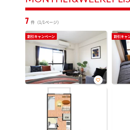
7
件（1/1ページ）
割引キャンペーン
割引キャ
お気
に入
り登
録