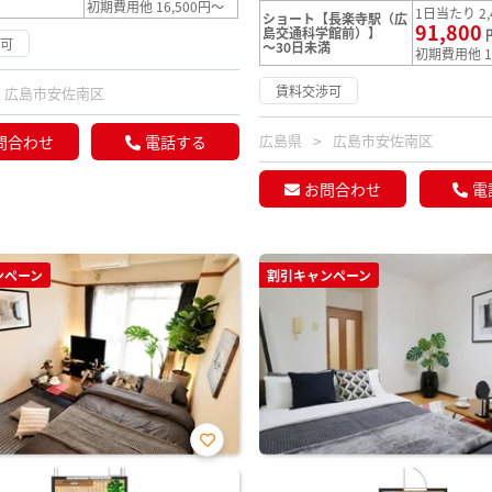
初期費用他 16,500円～
1日当たり 2,
ショート【長楽寺駅（広
91,800
島交通科学館前）】
渉可
～30日未満
初期費用他 1
賃料交渉可
広島市安佐南区
広島県
広島市安佐南区
問合わせ
電話する
お問合わせ
電
ンペーン
割引キャンペーン
お気
に入