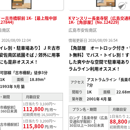
ー古市橋駅前 1K-【最上階中部
Kマンスリー長楽寺駅（広島交通
27844)
1K-【角部屋】(No.124229)
佐南区
広島市安佐南区
26/08/09 12:04
情報更新日 2026/08/09 16:54
イレ別・駐車場あり】ＪＲ古市
【角部屋 オートロック付き・W
安佐南区祇園そば♪郊外に用事
ト無料】でバス・トイレ別！す
にも是非オススメ！
した爽やかな空間で駐車場あり
ラムライン利用オススメ！
可部線「古市橋駅」徒歩3分
1K
18.89m²
アストラムライン「長楽
面積
アクセス
7分
1993年 9月 築
1K
22.68m
間取り
面積
・期間
月額目安
2001年 4月 築
築年数
1日当たり 3,100円～
古市橋駅前】
112,800
プラン名・期間
月額目安
円/月～
360日未満
初期費用他 16,500円～
1日当たり 2,
ロング【長楽寺駅（広島
88,800
1日当たり 3,200円～
交通科学館前）】
【古市橋駅前】
115,800
30日以上～360日未満
円/月～
初期費用他 1
満