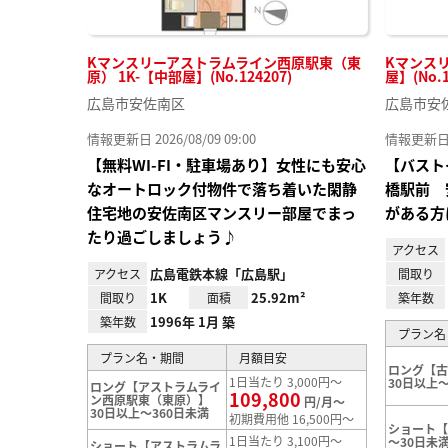
Kマンスリーアストラムライン西原駅東（東
Kマンスリ
原） 1K-【中部屋】(No.124207)
屋】(No.1
広島市安佐南区
広島市安
情報更新日 2026/08/09 09:00
情報更新日 20
【無料WI-FI・駐車場あり】女性にも安心
【バスト
なオートロック付物件で落ち着いた閑静
橋駅前 
住宅地の安佐南区マンスリー部屋でまっ
がある方
たり過ごしましょう♪
アクセス
広島電鉄本線「広島駅」
アクセス
間取り
1K
25.92m²
間取り
面積
築年数
1996年 1月 築
築年数
プラン名
プラン名・期間
月額目安
ロング【
1日当たり 3,000円～
30日以上～
ロング【アストラムライ
109,800
ン西原駅東（東原）】
円/月～
30日以上～360日未満
初期費用他 16,500円～
ショート
1日当たり 3,100円～
～30日未
ショート【アストラムラ