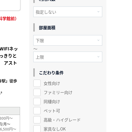
科学館前）
部屋面積
IFIネッ
～
っきりと
 アスト
こだわり条件
寺駅」徒歩
女性向け
ファミリー向け
²
同棲向け
ペット可
300円～
高級・ハイグレード
円/月～
家具なしOK
6,500円～