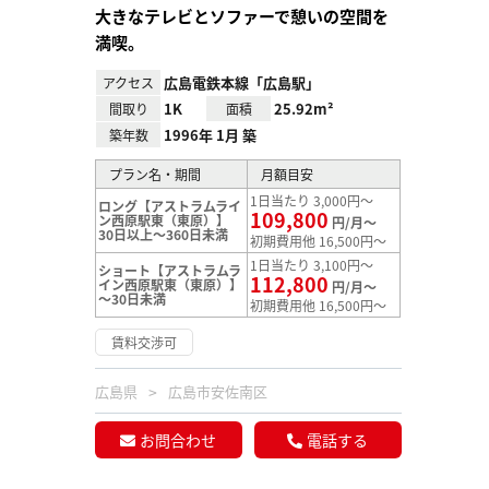
大きなテレビとソファーで憩いの空間を
満喫。
広島電鉄本線「広島駅」
アクセス
1K
25.92m²
間取り
面積
1996年 1月 築
築年数
プラン名・期間
月額目安
1日当たり 3,000円～
ロング【アストラムライ
109,800
ン西原駅東（東原）】
円/月～
30日以上～360日未満
初期費用他 16,500円～
1日当たり 3,100円～
ショート【アストラムラ
112,800
イン西原駅東（東原）】
円/月～
～30日未満
初期費用他 16,500円～
賃料交渉可
広島県
広島市安佐南区
お問合わせ
電話する