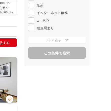
400円～
駅近
円/月～
6,500円～
インターネット無料
wifiあり
駐車場あり
さらに表示
話する
お気
に入