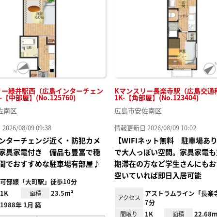
り登
録
リー緑井駅西（広島インターチェン
Kマンスリー長楽寺駅（広島交通
-【中部屋】(No.125760)
1K-【角部屋】(No.123404)
佐南区
広島市安佐南区
26/08/09 09:38
情報更新日 2026/08/09 10:02
ンターチェンジ近く・防犯カメ
【WIFIネット無料 駐車場あ
家具家電付き 備品も豊富で穏
で大人っぽい空間。家具家電も
間でおすすめな駐車場有部屋♪
期滞在の方など学生さんにもお
空いていれば即日入居可能
可部線「大町駅」徒歩10分
1K
23.5m²
アストラムライン「長楽
面積
アクセス
7分
1988年 1月 築
1K
22.68m
間取り
面積