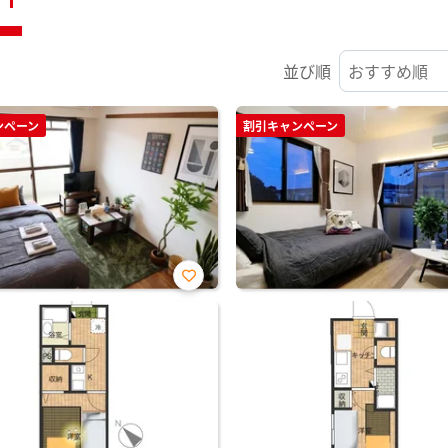
並び順
ンペーン
割引キャンペーン
お気
に入
り登
録