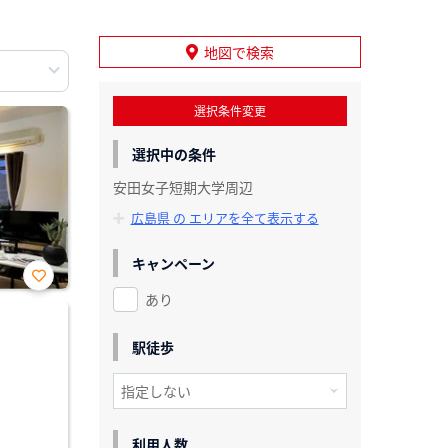
地図で検索
選択条件変更
選択中の条件
安田女子短期大学周辺
広島県 の エリアを全て表示する
キャンペーン
あり
お気
に入
り登
録
駅徒歩
利用人数