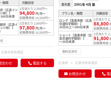
・期間
月額目安
2001年 4月 築
築年数
1日当たり 2,500円～
緑井（広島イン
94,800
ンジ前）】
プラン名・期間
月額目安
円/月～
360日未満
初期費用他 16,500円～
1日当たり 2,
ロング【長楽寺駅（広島
88,800
1日当たり 2,600円～
交通科学館前）】
【緑井（広島イ
97,800
30日以上～360日未満
ェンジ前）】
円/月～
初期費用他 1
満
初期費用他 16,500円～
1日当たり 2,
ショート【長楽寺駅（広
91,800
島交通科学館前）】
渉可
～30日未満
初期費用他 1
賃料交渉可
広島市安佐南区
広島県
広島市安佐南区
問合わせ
電話する
お問合わせ
電