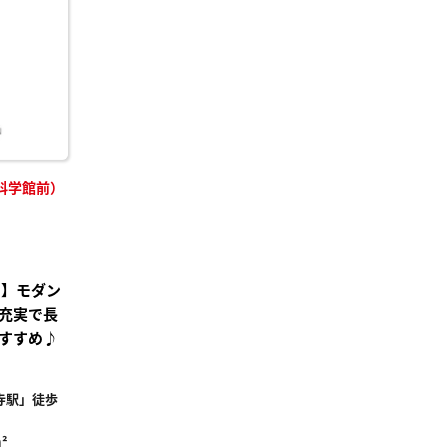
り登
録
科学館前）
り】モダン
充実で長
すすめ♪
寺駅」徒歩
²