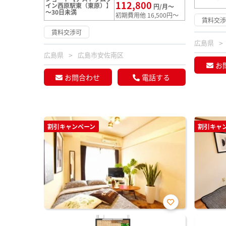
112,800
イン西原駅東（東原）】
円/月～
～30日未満
初期費用他 16,500円～
賃料交
賃料交渉可
広島県
広島県
広島市安佐南区
お
お問合わせ
電話する
割引キャンペーン
割引キャ
お気
に入