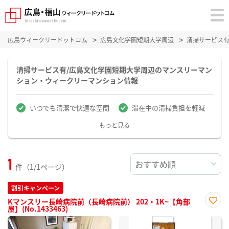
広島ウィークリードットコム
広島文化学園短期大学周辺
清掃サービス
清掃サービス有/広島文化学園短期大学周辺のマンスリーマン
ション・ウィークリーマンション情報
いつでも清潔で快適な空間
滞在中の清掃負担を軽減
もっと見る
1
件（1/1ページ）
割引キャンペーン
Kマンスリー長崎病院前（長崎病院前） 202・1K~【角部
屋】(No.1433463)
お気
に入
り登