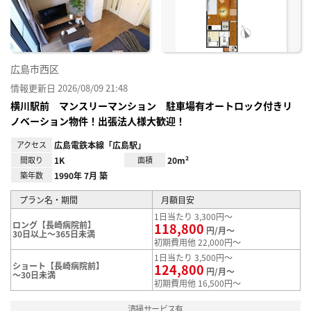
録
広島市西区
情報更新日 2026/08/09 21:48
横川駅前 マンスリーマンション 駐車場有オートロック付きリ
ノベーション物件！出張法人様大歓迎！
アクセス
広島電鉄本線「広島駅」
間取り
1K
面積
20m²
築年数
1990年 7月 築
プラン名・期間
月額目安
1日当たり 3,300円～
ロング【長崎病院前】
118,800
円/月～
30日以上～365日未満
初期費用他 22,000円～
1日当たり 3,500円～
ショート【長崎病院前】
124,800
円/月～
～30日未満
初期費用他 16,500円～
清掃サービス有