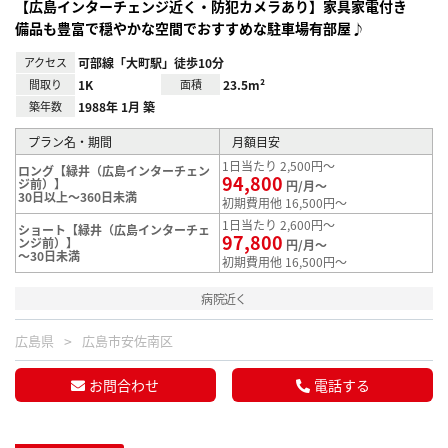
【広島インターチェンジ近く・防犯カメラあり】家具家電付き
備品も豊富で穏やかな空間でおすすめな駐車場有部屋♪
アクセス
可部線「大町駅」徒歩10分
間取り
1K
面積
23.5m²
築年数
1988年 1月 築
プラン名・期間
月額目安
1日当たり 2,500円～
ロング【緑井（広島インターチェン
94,800
ジ前）】
円/月～
30日以上～360日未満
初期費用他 16,500円～
1日当たり 2,600円～
ショート【緑井（広島インターチェ
97,800
ンジ前）】
円/月～
～30日未満
初期費用他 16,500円～
病院近く
広島県
広島市安佐南区
お問合わせ
電話する