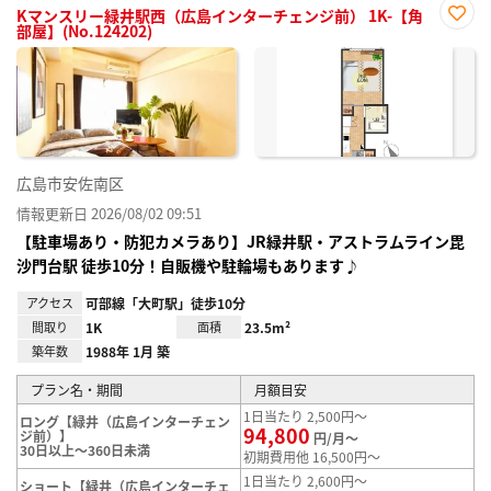
Kマンスリー緑井駅西（広島インターチェンジ前） 1K-【角
部屋】(No.124202)
お気
に入
り登
録
広島市安佐南区
情報更新日 2026/08/02 09:51
【駐車場あり・防犯カメラあり】JR緑井駅・アストラムライン毘
沙門台駅 徒歩10分！自販機や駐輪場もあります♪
アクセス
可部線「大町駅」徒歩10分
間取り
1K
面積
23.5m²
築年数
1988年 1月 築
プラン名・期間
月額目安
1日当たり 2,500円～
ロング【緑井（広島インターチェン
94,800
ジ前）】
円/月～
30日以上～360日未満
初期費用他 16,500円～
1日当たり 2,600円～
ショート【緑井（広島インターチェ