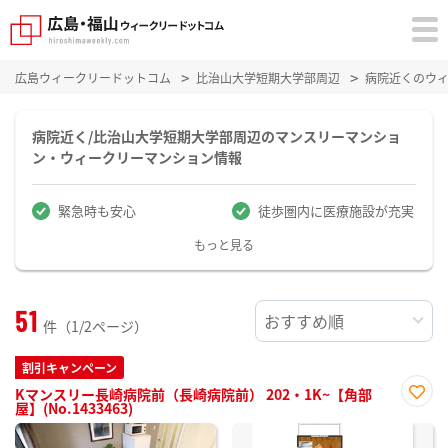
広島ウィークリードットコム
比治山大学短期大学部周辺
病院近くのウ
病院近く/比治山大学短期大学部周辺のマンスリーマンショ
ン・ウィークリーマンション情報
緊急時も安心
徒歩圏内に医療施設が充実
もっと見る
51
件（1/2ページ）
割引キャンペーン
Kマンスリー長崎病院前（長崎病院前） 202・1K~【角部
屋】(No.1433463)
お気
に入
り登