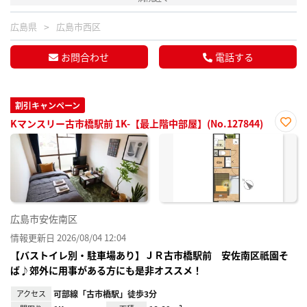
広島県
広島市西区
お問合わせ
電話する
割引キャンペーン
Kマンスリー古市橋駅前 1K-【最上階中部屋】(No.127844)
お気
に入
り登
録
広島市安佐南区
情報更新日 2026/08/04 12:04
【バストイレ別・駐車場あり】ＪＲ古市橋駅前 安佐南区祇園そ
ば♪郊外に用事がある方にも是非オススメ！
アクセス
可部線「古市橋駅」徒歩3分