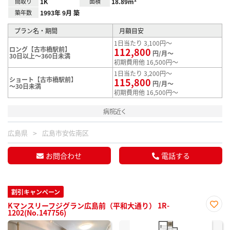
間取り
1K
面積
18.89m²
築年数
1993年 9月 築
プラン名・期間
月額目安
1日当たり 3,100円～
ロング【古市橋駅前】
112,800
円/月～
30日以上～360日未満
初期費用他 16,500円～
1日当たり 3,200円～
ショート【古市橋駅前】
115,800
円/月～
～30日未満
初期費用他 16,500円～
病院近く
広島県
広島市安佐南区
お問合わせ
電話する
割引キャンペーン
Kマンスリーフジグラン広島前（平和大通り） 1R-
1202(No.147756)
お気
に入