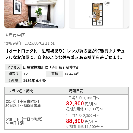
り登
録
広島市中区
情報更新日 2026/08/02 11:51
【オートロック付 駐輪場あり】レンガ調の壁が特徴的♪ナチュ
ラルなお部屋で、自宅のような落ち着きある時間を過ごせます。
アクセス
広島電鉄横川線「寺町駅」徒歩7分
間取り
1R
面積
18.42m²
築年数
1989年 6月 築
プラン名・期間
月額目安
1日当たり 2,100円～
ロング【十日市町駅】
82,800
円/月～
30日以上～360日未満
初期費用他 16,500円～
1日当たり 2,300円～
ショート【十日市町駅】
88,800
円/月～
～30日未満
初期費用他 16,500円～