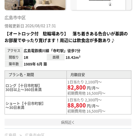
広島市中区
情報更新日 2026/08/02 17:31
【オートロック付 駐輪場あり】 落ち着きある色合いが基調の
お部屋でゆったり寛げます！周辺には飲食店が多数あり♪
アクセス
広島電鉄横川線「寺町駅」徒歩7分
間取り
1R
面積
18.42m²
築年数
1989年 6月 築
プラン名・期間
月額目安
1日当たり 2,100円～
ロング【十日市町駅】
82,800
円/月～
30日以上～360日未満
初期費用他 16,500円～
1日当たり 2,300円～
ショート【十日市町駅】
88,800
円/月～
～30日未満
初期費用他 16,500円～
病院近く
広島県
広島市中区