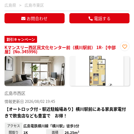
広島県
広島市東区
お問合わせ
電話する
割引キャンペーン
Kマンスリー西区民文化センター前（横川駅前） 1R-【中部
屋】(No.345996)
お気
に入
り登
録
広島市西区
情報更新日 2026/08/02 19:45
【オートロック付・駅近駐輪場あり】横川駅前にある家具家電付
きで飲食店なども豊富で お得！
アクセス
広島電鉄横川線「横川駅」徒歩3分
間取り
1K
面積
26.25m²