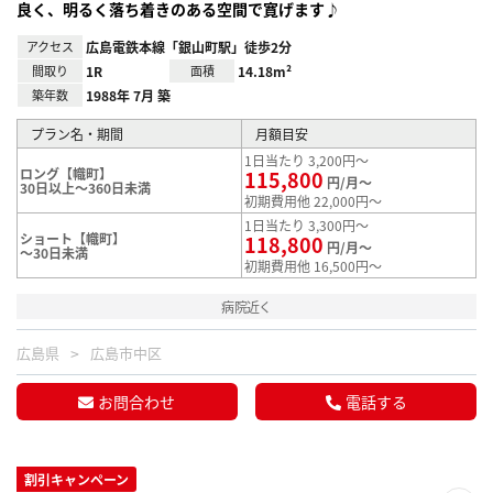
良く、明るく落ち着きのある空間で寛げます♪
アクセス
広島電鉄本線「銀山町駅」徒歩2分
間取り
1R
面積
14.18m²
築年数
1988年 7月 築
プラン名・期間
月額目安
1日当たり 3,200円～
ロング【幟町】
115,800
円/月～
30日以上～360日未満
初期費用他 22,000円～
1日当たり 3,300円～
ショート【幟町】
118,800
円/月～
～30日未満
初期費用他 16,500円～
病院近く
広島県
広島市中区
お問合わせ
電話する
割引キャンペーン