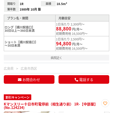
間取り
1R
面積
18.5m²
築年数
1989年 10月 築
プラン名・期間
月額目安
1日当たり 2,300円～
ロング【横川駅南口】
88,800
円/月～
30日以上～360日未満
初期費用他 16,500円～
1日当たり 2,500円～
ショート【横川駅南口】
94,800
円/月～
～30日未満
初期費用他 16,500円～
病院近く
広島県
広島市西区
お問合わせ
電話する
割引キャンペーン
Kマンスリー十日市町電停前（相生通り前） 1R-【中部屋】
(No.124234)
お気
に入