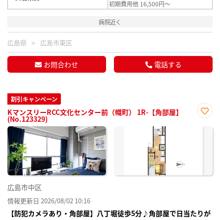
初期費用他 16,500円～
病院近く
広島県
広島市東区
お問合わせ
電話する
割引キャンペーン
KマンスリーRCC文化センター前（幟町） 1R-【角部屋】
(No.123329)
お気
に入
り登
録
広島市中区
情報更新日 2026/08/02 10:16
【防犯カメラあり・角部屋】八丁堀徒歩5分♪角部屋で日当たりが