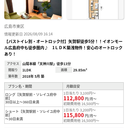
録
広島市東区
情報更新日 2026/08/09 16:14
【バストイレ別・オートロック付】矢賀駅徒歩5分！！イオンモー
ル広島府中も徒歩圏内♪ 1ＬＤＫ築浅物件！安心のオートロック
あり！
アクセス
山陽本線「天神川駅」徒歩13分
間取り
1LDK
面積
29.85m²
築年数
2018年 5月 築
プラン名・期間
月額目安
1日当たり 3,100円～
ロング【矢賀駅前・ソレイユ府中
112,800
前】
円/月～
30日以上～360日未満
初期費用他 16,500円～
1日当たり 3,200円～
ショート【矢賀駅前・ソレイユ府中
115,800
前】
円/月～
～30日未満
初期費用他 16,500円～