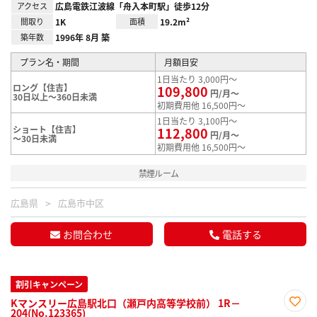
アクセス
広島電鉄江波線「舟入本町駅」徒歩12分
間取り
1K
面積
19.2m²
築年数
1996年 8月 築
プラン名・期間
月額目安
1日当たり 3,000円～
ロング【住吉】
109,800
円/月～
30日以上～360日未満
初期費用他 16,500円～
1日当たり 3,100円～
ショート【住吉】
112,800
円/月～
～30日未満
初期費用他 16,500円～
禁煙ルーム
広島県
広島市中区
お問合わせ
電話する
割引キャンペーン
Kマンスリー広島駅北口（瀬戸内高等学校前） 1R－
204(No.123365)