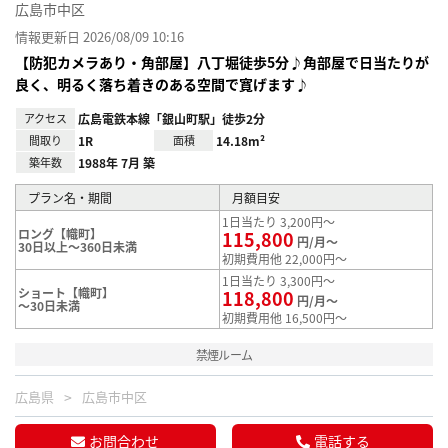
広島市中区
情報更新日 2026/08/09 10:16
【防犯カメラあり・角部屋】八丁堀徒歩5分♪角部屋で日当たりが
良く、明るく落ち着きのある空間で寛げます♪
アクセス
広島電鉄本線「銀山町駅」徒歩2分
間取り
1R
面積
14.18m²
築年数
1988年 7月 築
プラン名・期間
月額目安
1日当たり 3,200円～
ロング【幟町】
115,800
円/月～
30日以上～360日未満
初期費用他 22,000円～
1日当たり 3,300円～
ショート【幟町】
118,800
円/月～
～30日未満
初期費用他 16,500円～
禁煙ルーム
広島県
広島市中区
お問合わせ
電話する