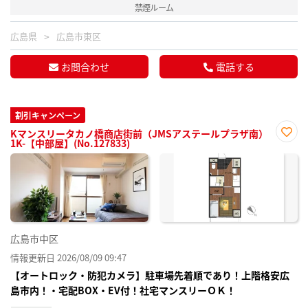
禁煙ルーム
広島県
広島市東区
お問合わせ
電話する
割引キャンペーン
Kマンスリータカノ橋商店街前（JMSアステールプラザ南）
1K-【中部屋】(No.127833)
お気
に入
り登
録
広島市中区
情報更新日 2026/08/09 09:47
【オートロック・防犯カメラ】駐車場先着順であり！上階格安広
島市内！・宅配BOX・EV付！社宅マンスリーＯＫ！