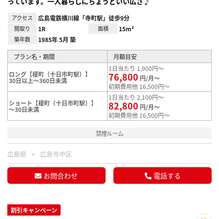
っています。一人暮らしにちょうどいい広さ♪
アクセス
広島電鉄横川線「寺町駅」徒歩9分
間取り
1R
面積
15m²
築年数
1985年 5月 築
プラン名・期間
月額目安
1日当たり 1,900円～
ロング【榎町（十日市町駅）】
76,800
円/月～
30日以上～360日未満
初期費用他 16,500円～
1日当たり 2,100円～
ショート【榎町（十日市町駅）】
82,800
円/月～
～30日未満
初期費用他 16,500円～
禁煙ルーム
広島県
広島市中区
お問合わせ
電話する
割引キャンペーン