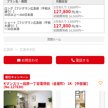
プラン名・期間
月額目安
1日当たり 3,600円～
ロング【フジグラン広島前（平和大
127,800
通り）】
円/月～
30日以上～360日未満
初期費用他 16,500円～
1日当たり 3,600円～
ショート【フジグラン広島前（平和
127,800
大通り）】
円/月～
～30日未満
初期費用他 16,500円～
禁煙ルーム
広島県
広島市中区
お問合わせ
電話する
割引キャンペーン
Kマンスリー段原一丁目電停前（金屋町） 1K-【中部屋】
(No.127836)
お気
に入
り登
録