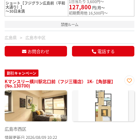
1日当たり 3,600円～
ショート【フジグラン広島前（平和
127,800
大通り）】
円/月～
～30日未満
初期費用他 16,500円～
禁煙ルーム
広島県
広島市中区
お問合わせ
電話する
割引キャンペーン
Kマンスリー横川駅北口前（フジ三篠店） 1K-【角部屋】
(No.130700)
お気
に入
り登
録
広島市西区
情報更新日 2026/08/09 10:22