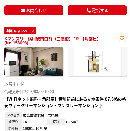
お問合わせ
電話する
割引キャンペーン
Kマンスリー横川駅南口前（三篠橋） 1R-【角部屋】
(No.153093)
お気
に入
り登
録
広島市西区
情報更新日 2026/08/09 10:00
【WIFIネット無料・角部屋】横川駅前にある立地条件で7.5帖の格
安ウィークリーマンション・マンスリーマンション♪
アクセス
広島電鉄本線「広島駅」
間取り
1R
面積
18.5m²
築年数
1989年 10月 築