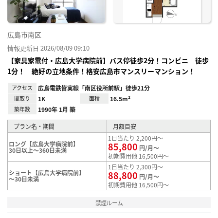
広島市南区
情報更新日 2026/08/09 09:10
【家具家電付・広島大学病院前】バス停徒歩2分！コンビニ 徒歩
1分！ 絶好の立地条件！格安広島市マンスリーマンション！
アクセス
広島電鉄皆実線「南区役所前駅」徒歩21分
間取り
1K
面積
16.5m²
築年数
1990年 1月 築
プラン名・期間
月額目安
1日当たり 2,200円～
ロング【広島大学病院前】
85,800
円/月～
30日以上～360日未満
初期費用他 16,500円～
1日当たり 2,300円～
ショート【広島大学病院前】
88,800
円/月～
～30日未満
初期費用他 16,500円～
禁煙ルーム