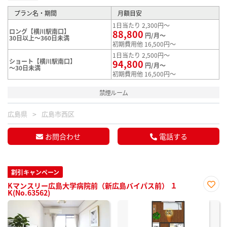
プラン名・期間
月額目安
1日当たり 2,300円～
ロング【横川駅南口】
88,800
円/月～
30日以上～360日未満
初期費用他 16,500円～
1日当たり 2,500円～
ショート【横川駅南口】
94,800
円/月～
～30日未満
初期費用他 16,500円～
禁煙ルーム
広島県
広島市西区
お問合わせ
電話する
割引キャンペーン
Kマンスリー広島大学病院前（新広島バイパス前） １
K(No.63562)
お気
に入
り登
録