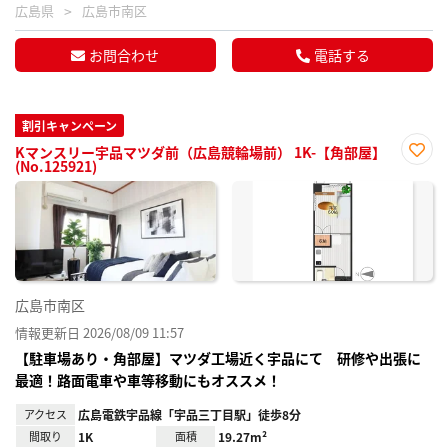
広島県
広島市南区
お問合わせ
電話する
割引キャンペーン
Kマンスリー宇品マツダ前（広島競輪場前） 1K-【角部屋】
(No.125921)
お気
に入
り登
録
広島市南区
情報更新日 2026/08/09 11:57
【駐車場あり・角部屋】マツダ工場近く宇品にて 研修や出張に
最適！路面電車や車等移動にもオススメ！
アクセス
広島電鉄宇品線「宇品三丁目駅」徒歩8分
間取り
1K
面積
19.27m²