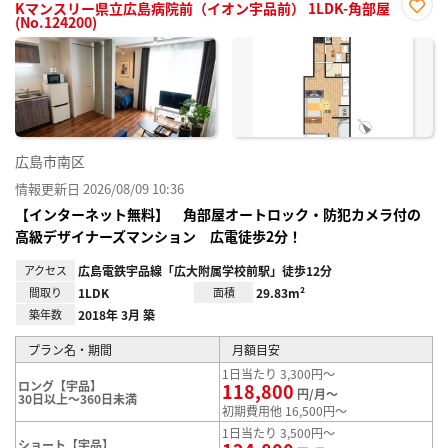
Kマンスリー県立広島病院前（イオン宇品前） 1LDK-角部屋
(No.124200)
お気
に入
り登
録
広島市南区
情報更新日 2026/08/09 10:36
【インターネット無料】 角部屋オートロック・防犯カメラ付の
高級デザイナーズマンション 広電徒歩2分！
アクセス
広島電鉄宇品線「広大附属学校前駅」徒歩12分
間取り
1LDK
面積
29.83m²
築年数
2018年 3月 築
プラン名・期間
月額目安
1日当たり 3,300円～
ロング【宇品】
118,800
円/月～
30日以上～360日未満
初期費用他 16,500円～
1日当たり 3,500円～
ショート【宇品】