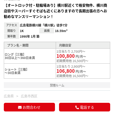
【オートロック付・駐輪場あり】横川駅近くで格安物件、横川商
店街やスーパーすぐそばも近くにありますので長期出張の方へお
勧めなマンスリーマンション！
アクセス
広島電鉄横川線「横川駅」徒歩7分
間取り
1K
面積
18.59m²
築年数
1990年 1月 築
プラン名・期間
月額目安
1日当たり 2,700円～
ロング【三篠】
100,800
円/月～
30日以上～360日未満
初期費用他 16,500円～
1日当たり 2,900円～
ショート【三篠】
106,800
円/月～
～30日未満
初期費用他 16,500円～
禁煙ルーム
広島県
広島市西区
お問合わせ
電話する