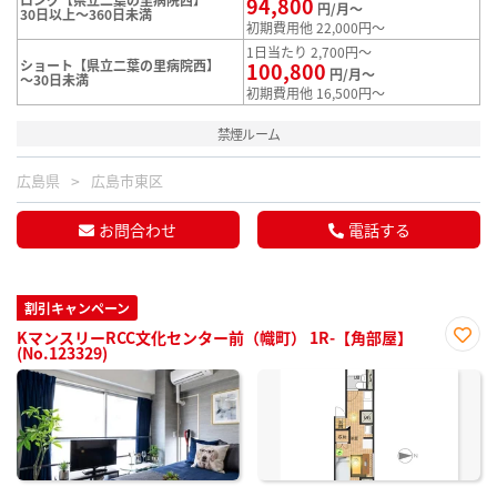
94,800
円/月～
30日以上～360日未満
初期費用他 22,000円～
1日当たり 2,700円～
ショート【県立二葉の里病院西】
100,800
円/月～
～30日未満
初期費用他 16,500円～
禁煙ルーム
広島県
広島市東区
お問合わせ
電話する
割引キャンペーン
KマンスリーRCC文化センター前（幟町） 1R-【角部屋】
(No.123329)
お気
に入
り登
録