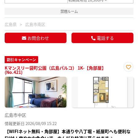
禁煙ルーム
広島県
広島市南区
お問合わせ
電話する
割引キャンペーン
Kマンスリー袋町公園（広島パルコ） 1K-【角部屋】
(No.421)
お気
に入
り登
録
広島市中区
情報更新日 2026/08/09 15:22
【WIFIネット無料・角部屋】本通りや八丁堀・紙屋町へも便利な
EV付！爽やかな色合いで、のんびり快適に暮らせます♪