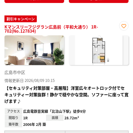
割引キャンペーン
Kマンスリーフジグラン広島前（平和大通り） 1R-
702(No.127834)
お気
に入
り登
録
広島市中区
情報更新日 2026/08/09 10:15
【セキュリティ対策部屋・高層階】洋室広々オートロック付でセ
キュリティー対策抜群！静かで穏やかな空間。ソファーに座って寛
げます♪
アクセス
広島電鉄皆実線「比治山下駅」徒歩9分
間取り
1R
面積
28.72m²
築年数
2006年 2月 築