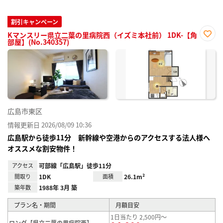
割引キャンペーン
Kマンスリー県立二葉の里病院西（イズミ本社前） 1DK-【角
部屋】(No.340357)
お気
に入
り登
録
広島市東区
情報更新日 2026/08/09 10:36
広島駅から徒歩11分 新幹線や空港からのアクセスする法人様へ
オススメな割安物件！
アクセス
可部線「広島駅」徒歩11分
間取り
1DK
面積
26.1m²
築年数
1988年 3月 築
プラン名・期間
月額目安
1日当たり 2,500円～
ロング【県立二葉の里病院西】