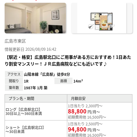
お気
に入
り登
録
広島市東区
情報更新日 2026/08/09 16:42
【駅近・格安】広島駅北口にご用事がある方におすすめ！1日あた
り割安マンスリー！ＪＲ広島病院などにも近いです♪
アクセス
山陽本線「広島駅」徒歩8分
間取り
1R
面積
14m²
築年数
1987年 1月 築
プラン名・期間
月額目安
1日当たり 2,300円～
ロング【広島駅北口】
88,800
円/月～
30日以上～360日未満
初期費用他 16,500円～
1日当たり 2,500円～
ショート【広島駅北口】
94,800
円/月～
～30日未満
初期費用他 16,500円～