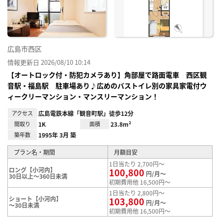
録
広島市西区
情報更新日 2026/08/10 10:14
【オートロック付・防犯カメラあり】角部屋で路面電車 西区観
音駅・福島駅 駐車場あり♪広めのバストイレ別の家具家電付ウ
ィークリーマンション・マンスリーマンション！
アクセス
広島電鉄本線「観音町駅」徒歩12分
間取り
1K
面積
23.8m²
築年数
1995年 3月 築
プラン名・期間
月額目安
1日当たり 2,700円～
ロング【小河内】
100,800
円/月～
30日以上～360日未満
初期費用他 16,500円～
1日当たり 2,800円～
ショート【小河内】
103,800
円/月～
～30日未満
初期費用他 16,500円～