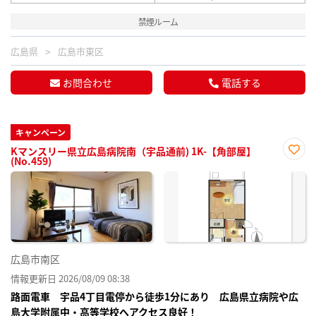
禁煙ルーム
広島県
広島市東区
お問合わせ
電話する
キャンペーン
Kマンスリー県立広島病院南（宇品通前) 1K-【角部屋】
(No.459)
お気
に入
り登
録
広島市南区
情報更新日 2026/08/09 08:38
路面電車 宇品4丁目電停から徒歩1分にあり 広島県立病院や広
島大学附属中・高等学校へアクセス良好！