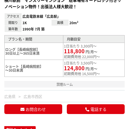
ノベーション物件！出張法人様大歓迎！
アクセス
広島電鉄本線「広島駅」
間取り
1K
面積
20m²
築年数
1990年 7月 築
プラン名・期間
月額目安
1日当たり 3,300円～
ロング【長崎病院前】
118,800
円/月～
30日以上～365日未満
初期費用他 22,000円～
1日当たり 3,500円～
ショート【長崎病院前】
124,800
円/月～
～30日未満
初期費用他 16,500円～
禁煙ルーム
広島県
広島市西区
お問合わせ
電話する