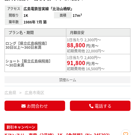
アクセス
広島電鉄皆実線「比治山橋駅」
間取り
1K
面積
17m²
築年数
1986年 7月 築
プラン名・期間
月額目安
1日当たり 2,300円～
ロング【県立広島病院南】
88,800
円/月～
30日以上～360日未満
初期費用他 22,000円～
1日当たり 2,400円～
ショート【県立広島病院南】
91,800
円/月～
～30日未満
初期費用他 16,500円～
禁煙ルーム
広島県
広島市南区
お問合わせ
電話する
割引キャンペーン
Kマンスリー東雲（2号線） 1K-【角部屋】(No.345292)