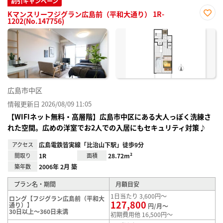
割引キャンペーン
Kマンスリーフジグラン広島前（平和大通り） 1R-
1202(No.147756)
お気
に入
り登
録
広島市中区
情報更新日 2026/08/09 11:05
【WIFIネット無料・高層階】広島市中区にある大人っぽく洗練さ
れた空間。広めの洋室でお2人での入居にもセキュリティ対策♪
アクセス
広島電鉄皆実線「比治山下駅」徒歩9分
間取り
1R
面積
28.72m²
築年数
2006年 2月 築
プラン名・期間
月額目安
1日当たり 3,600円～
ロング【フジグラン広島前（平和大
127,800
通り）】
円/月～
30日以上～360日未満
初期費用他 16,500円～