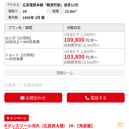
アクセス
広島電鉄本線「観音町駅」徒歩12分
間取り
1K
面積
23.8m²
築年数
1995年 3月 築
プラン名・期間
月額目安
1日当たり 2,700円～
ロング【小河内】
100,800
円/月～
30日以上～360日未満
初期費用他 16,500円～
1日当たり 2,800円～
ショート【小河内】
103,800
円/月～
～30日未満
初期費用他 16,500円～
禁煙ルーム
広島県
広島市西区
お問合わせ
電話する
キャンペーン
Kマンスリー小河内（広島西大橋） 1K-【角部屋】