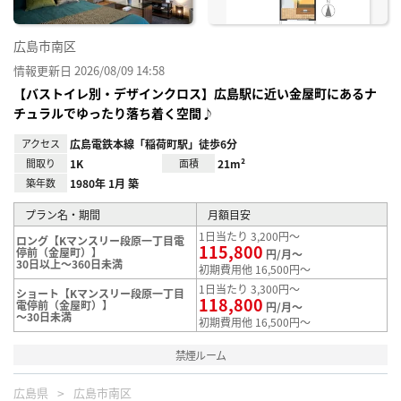
広島市南区
情報更新日 2026/08/09 14:58
【バストイレ別・デザインクロス】広島駅に近い金屋町にあるナ
チュラルでゆったり落ち着く空間♪
アクセス
広島電鉄本線「稲荷町駅」徒歩6分
間取り
1K
面積
21m²
築年数
1980年 1月 築
プラン名・期間
月額目安
1日当たり 3,200円～
ロング【Kマンスリー段原一丁目電
115,800
停前（金屋町）】
円/月～
30日以上～360日未満
初期費用他 16,500円～
1日当たり 3,300円～
ショート【Kマンスリー段原一丁目
118,800
電停前（金屋町）】
円/月～
～30日未満
初期費用他 16,500円～
禁煙ルーム
広島県
広島市南区