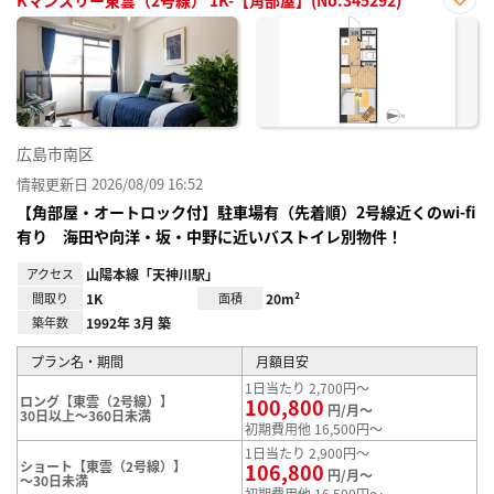
お気
に入
り登
録
広島市南区
情報更新日 2026/08/09 16:52
【角部屋・オートロック付】駐車場有（先着順）2号線近くのwi-fi
有り 海田や向洋・坂・中野に近いバストイレ別物件！
アクセス
山陽本線「天神川駅」
間取り
1K
面積
20m²
築年数
1992年 3月 築
プラン名・期間
月額目安
1日当たり 2,700円～
ロング【東雲（2号線）】
100,800
円/月～
30日以上～360日未満
初期費用他 16,500円～
1日当たり 2,900円～
ショート【東雲（2号線）】
106,800
円/月～
～30日未満
初期費用他 16,500円～