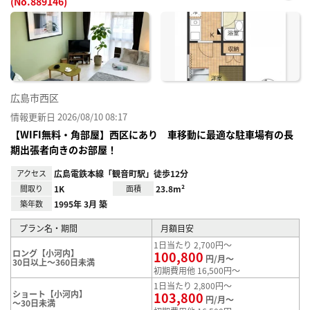
(No.889146)
お気
に入
り登
録
広島市西区
情報更新日 2026/08/10 08:17
【WIFI無料・角部屋】西区にあり 車移動に最適な駐車場有の長
期出張者向きのお部屋！
アクセス
広島電鉄本線「観音町駅」徒歩12分
間取り
1K
面積
23.8m²
築年数
1995年 3月 築
プラン名・期間
月額目安
1日当たり 2,700円～
ロング【小河内】
100,800
円/月～
30日以上～360日未満
初期費用他 16,500円～
1日当たり 2,800円～
ショート【小河内】
103,800
円/月～
～30日未満