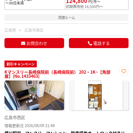
124,800
円/月～
～30日未満
初期費用他 16,500円～
禁煙ルーム
広島県
広島市南区
お問合わせ
電話する
割引キャンペーン
Kマンスリー長崎病院前（長崎病院前） 202・1K~【角部
屋】(No.1433463)
お気
に入
り登
録
広島市西区
情報更新日 2026/08/09 21:48
横川駅前 マンスリーマンション 駐車場有オートロック付きリ