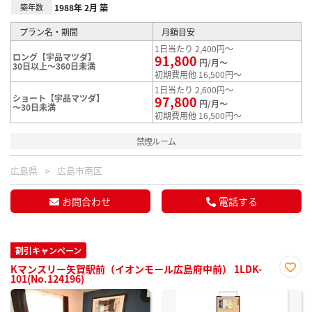
築年数
1988年 2月 築
プラン名・期間
月額目安
1日当たり 2,400円～
ロング【宇品マツダ】
91,800
円/月～
30日以上～360日未満
初期費用他 16,500円～
1日当たり 2,600円～
ショート【宇品マツダ】
97,800
円/月～
～30日未満
初期費用他 16,500円～
禁煙ルーム
広島県
広島市南区
お問合わせ
電話する
割引キャンペーン
Kマンスリー矢賀駅前（イオンモール広島府中前） 1LDK-
101(No.124196)
お気
に入
り登