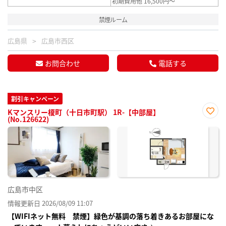
初期費用他 16,500円～
禁煙ルーム
広島県
広島市西区
お問合わせ
電話する
割引キャンペーン
Kマンスリー榎町（十日市町駅） 1R-【中部屋】
(No.126622)
お気
に入
り登
録
広島市中区
情報更新日 2026/08/09 11:07
【WIFIネット無料 禁煙】緑色が基調の落ち着きあるお部屋にな