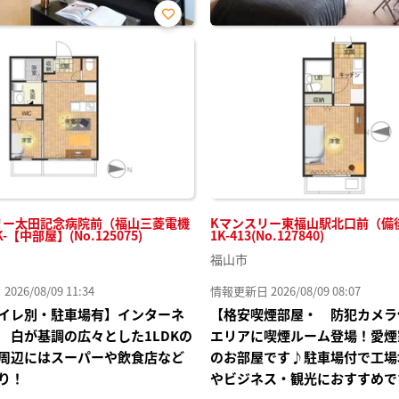
お気
に入
り登
録
リー太田記念病院前（福山三菱電機
Kマンスリー東福山駅北口前（備
K-【中部屋】(No.125075)
1K-413(No.127840)
福山市
26/08/09 11:34
情報更新日 2026/08/09 08:07
イレ別・駐車場有】インターネ
【格安喫煙部屋・ 防犯カメラ
 白が基調の広々とした1LDKの
エリアに喫煙ルーム登場！愛煙
周辺にはスーパーや飲食店など
のお部屋です♪駐車場付で工場
り！
やビジネス・観光におすすめで