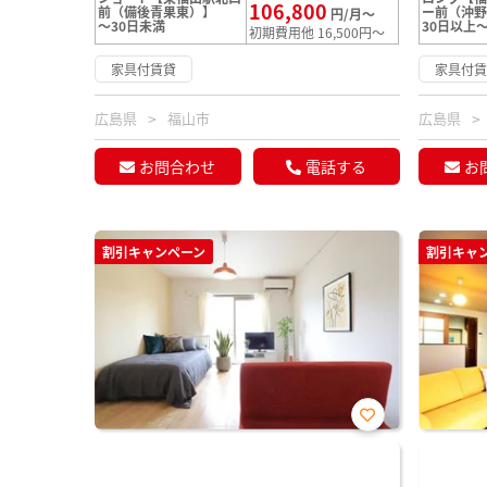
106,800
前（備後青果東）】
ー前（沖
円/月～
～30日未満
30日以上～
初期費用他 16,500円～
家具付賃貸
家具付
広島県
福山市
広島県
お問合わせ
電話する
お
割引キャンペーン
割引キャ
お気
に入
り登
録