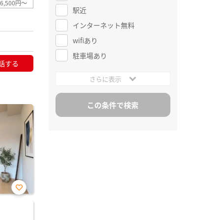
6,500円～
駅近
インターネット無料
wifiあり
駐車場あり
話する
さらに表示
お気
に入
り登
録