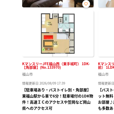
お気
に入
り登
録
KマンスリーJFE福山西（東手城町） 1DK-
Kマンス
【角部屋】(No.133970)
前） 1LD
福山市
福山市
情報更新日 2026/08/09 17:39
情報更新日 20
【駐車場あり・バストイレ別・角部屋】
【バスト
東福山駅から車で6分！駐車場付の1DK物
ット無料
件！高速ＩＣのアクセスや笠岡など岡山
お部屋♪
県へのアクセス可
も多数あ