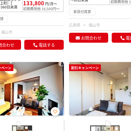
133,800
初期費用他 1
野上町）】
円/月～
360日未満
初期費用他 16,500円～
家具付賃貸
賃貸
広島県
福山市
福山市
お問合わせ
電
問合わせ
電話する
ンペーン
割引キャンペーン
お気
に入
り登
録