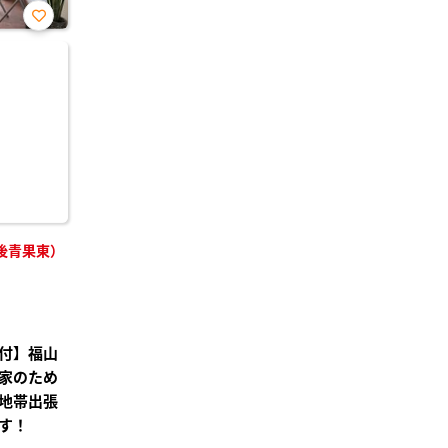
お気
に入
り登
録
後青果東）
付】福山
家のため
地帯出張
す！