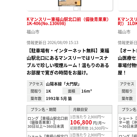
Kマンスリー東福山駅北口前（備後青果東）
Kマンス
1K-406(No.130698)
町） 1LD
福山市
福山市
情報更新日 2026/08/09 15:13
情報更新日 20
【駐車場有・インターネット無料】東福
【オート
山駅北口にあるマンスリーではリースナ
山医療セ
ブルで珍しい喫煙ルーム！温もりのある
車場付物
お部屋で寛ぎの時間をお届け。
屋！
山陽本線「大門駅」
アクセス
アクセス
1K
16m²
間取り
面積
間取り
1992年 5月 築
築年数
築年数
プラン名・期間
月額目安
プラン名
1日当たり 2,900円～
ロング【東福山駅北口前
ショート
106,800
（備後青果東）】
ター前（
円/月～
30日以上～360日未満
～30日未
初期費用他 16,500円～
1日当たり 2,900円～
ショート【東福山駅北口
ロング【