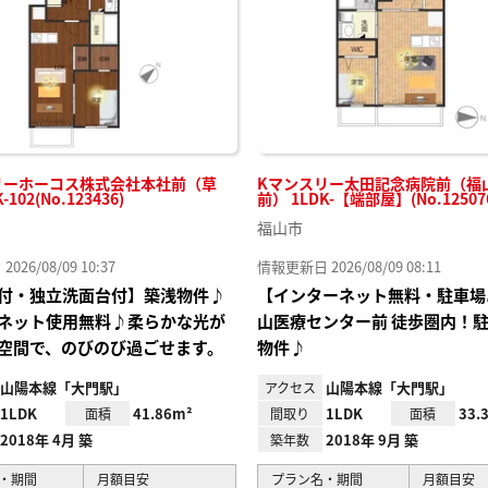
リーホーコス株式会社本社前（草
Kマンスリー太田記念病院前（福
-102(No.123436)
前） 1LDK-【端部屋】(No.12507
福山市
26/08/09 10:37
情報更新日 2026/08/09 08:11
付・独立洗面台付】築浅物件♪
【インターネット無料・駐車場
ネット使用無料♪柔らかな光が
山医療センター前 徒歩圏内！
空間で、のびのび過ごせます。
物件♪
山陽本線「大門駅」
山陽本線「大門駅」
アクセス
1LDK
41.86m²
1LDK
33.
面積
間取り
面積
2018年 4月 築
2018年 9月 築
築年数
・期間
月額目安
プラン名・期間
月額目安