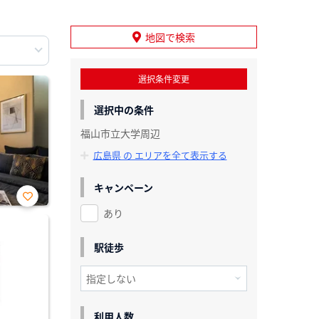
地図で検索
選択条件変更
選択中の条件
福山市立大学周辺
広島県 の エリアを全て表示する
キャンペーン
あり
お気
に入
り登
録
駅徒歩
利用人数