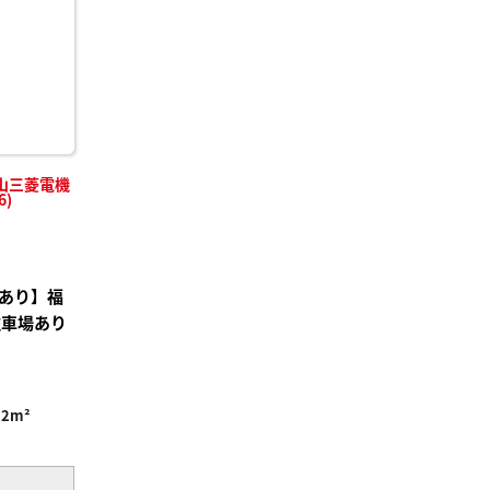
山三菱電機
6)
あり】福
駐車場あり
32m²