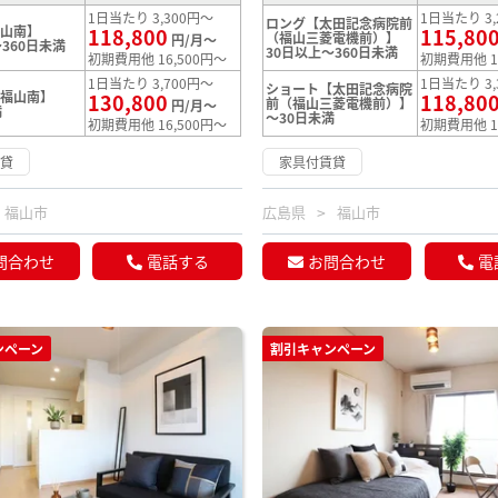
1日当たり 3,300円～
1日当たり 3,
ロング【太田記念病院前
福山南】
118,800
115,80
（福山三菱電機前）】
円/月～
360日未満
30日以上～360日未満
初期費用他 16,500円～
初期費用他 1
1日当たり 3,700円～
1日当たり 3,
ショート【太田記念病院
【福山南】
130,800
118,80
前（福山三菱電機前）】
円/月～
満
～30日未満
初期費用他 16,500円～
初期費用他 1
賃貸
家具付賃貸
福山市
広島県
福山市
問合わせ
電話する
お問合わせ
電
ンペーン
割引キャンペーン