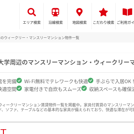
エリア検索
沿線検索
地図検索
こだわり検索
ご利用ガ
貸のウィークリー・マンスリーマンション物件一覧
立大学周辺のマンスリーマンション・ウィークリー
電を完備
Wi-Fi無料でテレワークも快適
手ぶらで入居OK
快適空間
家電付きで自炊もスムーズ
収納スペースも確保
ウィークリーマンション賃貸物件一覧を掲載中。家具付賃貸のマンスリーマ
ド、ソファ、テーブルなどの基本的な家具が備えられており、快適な滞在が可
ST