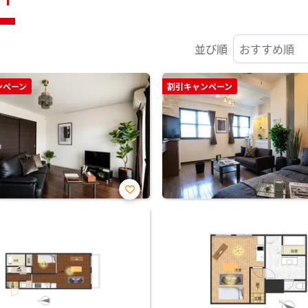
並び順
ンペーン
割引キャンペーン
お気
に入
り登
録