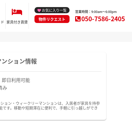
お気に入り一覧
営業時間：9:00am～6:00pm
050-7586-2405
物件リクエスト
イド
家具付き賃貸
マンション情報
！即日利用可能
済み
ンション・ウィークリーマンションは、入居者が家具を持参
能です。移動や短期滞在に便利で、手軽に引っ越しができ