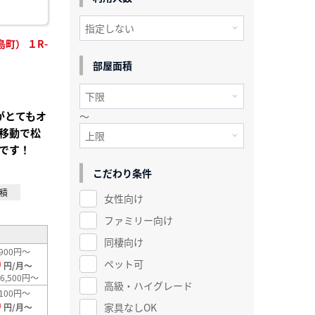
町） １R-
部屋面積
がとてもオ
～
移動で松
です！
こだわり条件
積
女性向け
ファミリー向け
同棲向け
900円～
0
ペット可
円/月～
6,500円～
高級・ハイグレード
100円～
0
家具なしOK
円/月～