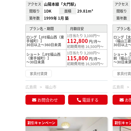
山陽本線「大門駅」
アクセス
アクセス
1DK
29.81m²
間取り
面積
間取り
1999年 1月 築
築年数
築年数
プラン名・期間
月額目安
プラン名
1日当たり 3,100円～
ロング【JFE福山西（東
ロング【
112,800
手城町）】
（福山三
円/月～
30日以上～360日未満
30日以上～
初期費用他 16,500円～
1日当たり 3,200円～
ショート【JFE福山西
ショート
115,800
（東手城町）】
前（福山
円/月～
～30日未満
～30日未
初期費用他 16,500円～
家具付賃貸
家具付
広島県
福山市
広島県
お問合わせ
電話する
お
割引キャンペーン
割引キャ