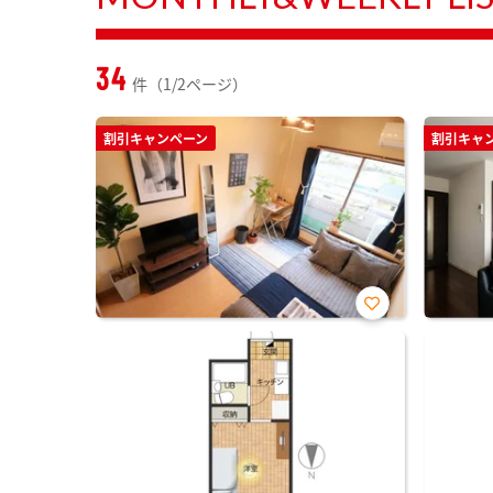
34
件（1/2ページ）
割引キャンペーン
割引キャ
お気
に入
り登
録