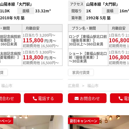
山陽本線「大門駅」
山陽本線「大門駅」
アクセス
1LDK
33.32m²
1K
16m
面積
間取り
面積
2018年 9月 築
1992年 5月 築
築年数
・期間
月額目安
プラン名・期間
月額目安
1日当たり 3,200円～
1日当たり 2,
太田記念病院前
ロング【東福山駅北口前
115,800
106,80
菱電機前）】
（備後青果東）】
円/月～
360日未満
30日以上～360日未満
初期費用他 16,500円～
初期費用他 1
1日当たり 3,300円～
1日当たり 2,
【太田記念病院
ショート【東福山駅北口
118,800
106,80
三菱電機前）】
前（備後青果東）】
円/月～
満
～30日未満
初期費用他 16,500円～
初期費用他 1
賃貸
家具付賃貸
福山市
広島県
福山市
問合わせ
電話する
お問合わせ
電
ンペーン
割引キャンペーン