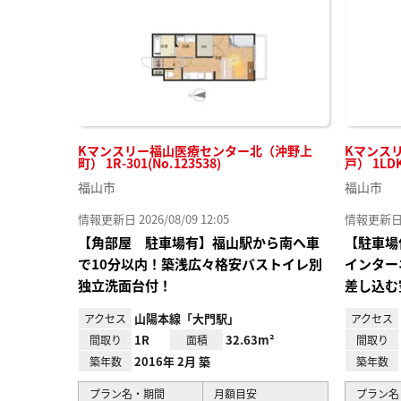
Kマンスリー福山医療センター北（沖野上
Kマンス
町） 1R-301(No.123538)
戸） 1LDK
福山市
福山市
情報更新日 2026/08/09 12:05
情報更新日 20
【角部屋 駐車場有】福山駅から南へ車
【駐車場
で10分以内！築浅広々格安バストイレ別
インター
独立洗面台付！
差し込む
山陽本線「大門駅」
アクセス
アクセス
1R
32.63m²
間取り
面積
間取り
2016年 2月 築
築年数
築年数
プラン名・期間
月額目安
プラン名