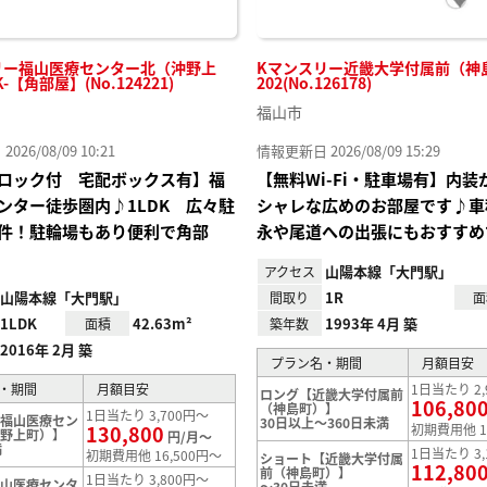
リー福山医療センター北（沖野上
Kマンスリー近畿大学付属前（神島
K-【角部屋】(No.124221)
202(No.126178)
福山市
26/08/09 10:21
情報更新日 2026/08/09 15:29
ロック付 宅配ボックス有】福
【無料Wi-Fi・駐車場有】内装
ンター徒歩圏内♪1LDK 広々駐
シャレな広めのお部屋です♪車
件！駐輪場もあり便利で角部
永や尾道への出張にもおすすめ
山陽本線「大門駅」
アクセス
山陽本線「大門駅」
1R
間取り
面
1LDK
42.63m²
1993年 4月 築
面積
築年数
2016年 2月 築
プラン名・期間
月額目安
・期間
月額目安
1日当たり 2,
ロング【近畿大学付属前
106,80
（神島町）】
1日当たり 3,700円～
【福山医療セン
30日以上～360日未満
130,800
初期費用他 1
沖野上町）】
円/月～
満
1日当たり 3,
初期費用他 16,500円～
ショート【近畿大学付属
112,80
前（神島町）】
1日当たり 3,800円～
福山医療センタ
～30日未満