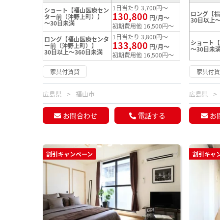
1日当たり 3,700円～
ショート【福山医療セン
ロング【
130,800
ター前（沖野上町）】
円/月～
30日以上～
～30日未満
初期費用他 16,500円～
1日当たり 3,800円～
ロング【福山医療センタ
ショート
133,800
ー前（沖野上町）】
円/月～
～30日未
30日以上～360日未満
初期費用他 16,500円～
家具付賃貸
家具付
広島県
福山市
広島県
お問合わせ
電話する
お
割引キャンペーン
割引キャ