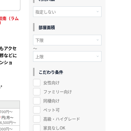
校南（ラム
)
部屋面積
もアクセ
～
修などに
ンショ
こだわり条件
女性向け
²
ファミリー向け
同棲向け
ペット可
700円～
0
円/月～
高級・ハイグレード
6,500円～
家具なしOK
000円～