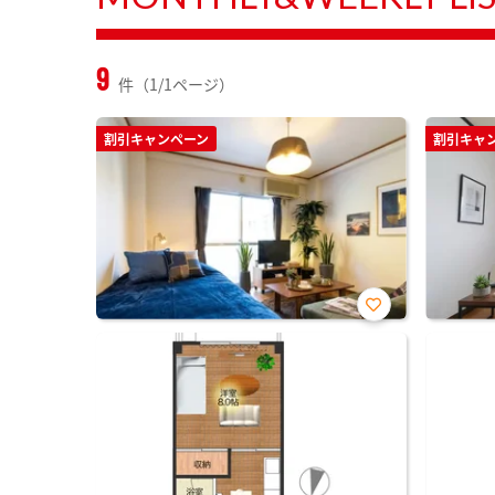
9
件（1/1ページ）
割引キャンペーン
割引キャ
お気
に入
り登
録