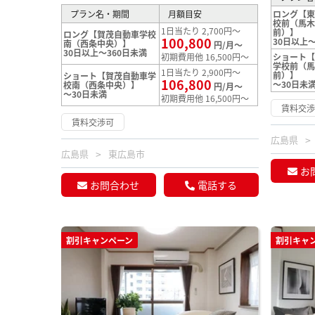
プラン名・期間
月額目安
ロング【
校前（馬
1日当たり 2,700円～
前）】
ロング【賀茂自動車学校
100,800
30日以上～
南（西条中央）】
円/月～
30日以上～360日未満
初期費用他 16,500円～
ショート
学校前（
1日当たり 2,900円～
前）】
ショート【賀茂自動車学
106,800
～30日未
校南（西条中央）】
円/月～
～30日未満
初期費用他 16,500円～
賃料交
賃料交渉可
広島県
広島県
東広島市
お
お問合わせ
電話する
割引キャンペーン
割引キャ