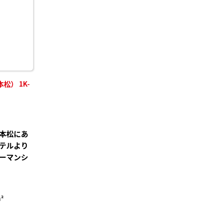
録
） 1K-
本松にあ
テルより
ーマンシ
²