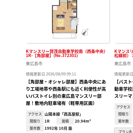
録
Kマンスリー賀茂自動車学校南（西条中央）
Kマンス
1R-【角部屋】(No.372301)
松線前） 1K
東広島市
東広島市
情報更新日 2026/08/09 09:11
情報更新日 20
【角部屋・オシャレ部屋】西条中央にあ
【バスト
り工場地帯や西条駅にも近く利便性が高
動車学校
いバストイレ別の東広島マンスリー部
スリーマ
屋！敷地内駐車場有（軽専用区画）
アクセス
山陽本線「西高屋駅」
アクセス
間取り
1R
20.94m²
間取り
面積
築年数
1992年 10月 築
築年数
プラン名