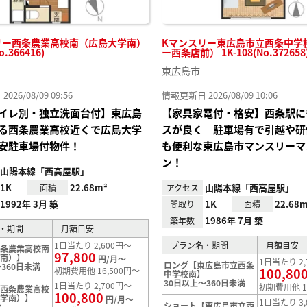
リー西条農業高校南（広島大学南）
Kマンスリー東広島市立西条中学
o.366416)
ー西条店前） 1K-108(No.372658
東広島市
26/08/09 09:56
情報更新日 2026/08/09 10:06
イレ別・独立洗面台付】東広島
【家具家電付・格安】西条駅に
る西条農業高校近くで広島大学
スが良く 駐車場有で引越や研
安駐車場付物件！
も便利な東広島市マンスリーマ
ン！
山陽本線「西高屋駅」
1K
22.68m²
山陽本線「西高屋駅」
面積
アクセス
1992年 3月 築
1K
22.68m
間取り
面積
1986年 7月 築
築年数
・期間
月額目安
1日当たり 2,600円～
プラン名・期間
月額目安
西条農業高校南
97,800
学南）】
円/月～
1日当たり 2,
ロング【東広島市立西条
360日未満
初期費用他 16,500円～
100,80
中学校南】
30日以上～360日未満
1日当たり 2,700円～
初期費用他 1
【西条農業高校
100,800
大学南）】
円/月～
1日当たり 3,
ショート【東広島市立西
満