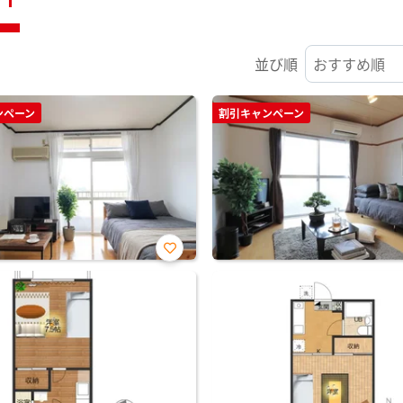
並び順
ンペーン
割引キャンペーン
お気
に入
り登
録