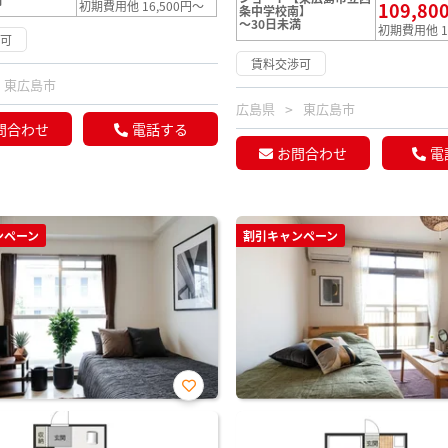
初期費用他 16,500円～
109,80
条中学校南】
～30日未満
初期費用他 1
渉可
賃料交渉可
東広島市
広島県
東広島市
問合わせ
電話する
お問合わせ
電
ンペーン
割引キャンペーン
お気
に入
り登