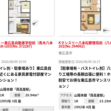
録
リー東広島自動車学校前（馬木八本
Kマンスリー八本松郵便局前（八本松
-I203(No.372287)
202(No.394062)
東広島市
26/08/09 10:55
情報更新日 2026/08/09 16:17
イレ別・駐車場あり】東広島自
【駐車場有・バストイレ別】八
近くにある家具家電付部屋マン
り工場等の長期出張に便利！ホ
ンション！
割安でお得な東広島市マンスリ
ョン♪
山陽本線「西高屋駅」
1K
20.94m²
山陽本線「西高屋駅」
面積
アクセス
1993年 3月 築
1K
23.18m
間取り
面積
1992年 4月 築
築年数
・期間
月額目安