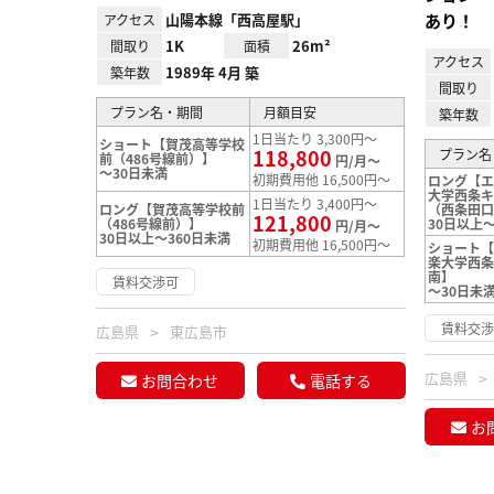
山陽本線「西高屋駅」
あり！
アクセス
1K
26m²
間取り
面積
アクセス
1989年 4月 築
築年数
間取り
プラン名・期間
月額目安
築年数
1日当たり 3,300円～
ショート【賀茂高等学校
118,800
プラン名
前（486号線前）】
円/月～
～30日未満
初期費用他 16,500円～
ロング【
大学西条
1日当たり 3,400円～
ロング【賀茂高等学校前
（西条田
121,800
（486号線前）】
30日以上～
円/月～
30日以上～360日未満
初期費用他 16,500円～
ショート
楽大学西
南】
賃料交渉可
～30日未
賃料交
広島県
東広島市
広島県
お問合わせ
電話する
お