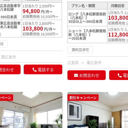
東広島自動車学
プラン名・期間
月額目安
1日当たり 2,500円～
木八本松線
94,800
円/月～
1日当たり 2,
ロング【八本松郵便局前
103,80
初期費用他 16,500円～
360日未満
（八本松）】
30日以上～360日未満
【東広島自動車
初期費用他 1
1日当たり 2,800円～
馬木八本松線
103,800
円/月～
1日当たり 3,
ショート【八本松郵便局
112,80
初期費用他 16,500円～
満
前（八本松）】
～30日未満
初期費用他 1
渉可
賃料交渉可
東広島市
広島県
東広島市
問合わせ
電話する
お問合わせ
電
ンペーン
割引キャンペーン