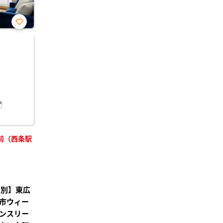
お気
に入
り登
録
前（西条駅
レ別】東広
市ウィー
ンスリー