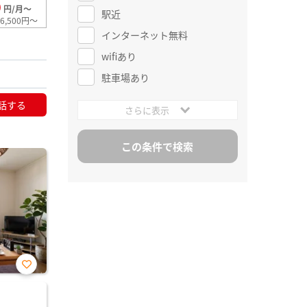
0
円/月～
駅近
6,500円～
インターネット無料
wifiあり
駐車場あり
話する
さらに表示
お気
に入
り登