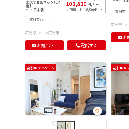
楽大学西条キャンパス
100,800
円/月～
南】
初期費用他 16,500円～
～30日未満
賃料交
賃料交渉可
広島県
広島県
東広島市
お
お問合わせ
電話する
割引キャンペーン
割引キャ
お気
に入
り登