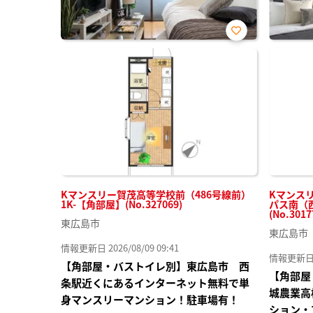
お気
に入
り登
録
Kマンスリー賀茂高等学校前（486号線前）
Kマンス
1K-【角部屋】(No.327069)
パス南（西
(No.3017
東広島市
東広島市
情報更新日 2026/08/09 09:41
情報更新日 20
【角部屋・バストイレ別】東広島市 西
【角部屋
条駅近くにあるインターネット無料で単
城農業高
身マンスリーマンション！駐車場有！
ション・