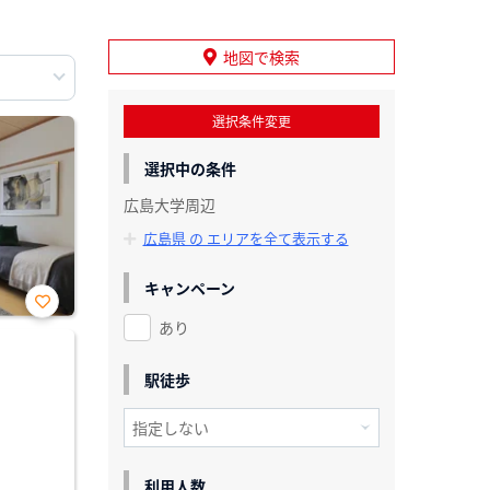
地図で検索
選択条件変更
選択中の条件
広島大学周辺
広島県 の エリアを全て表示する
キャンペーン
あり
お気
に入
り登
録
駅徒歩
利用人数