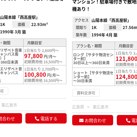
マンション！駐車場付きで敷地
機あり！
山陽本線「西高屋駅」
山陽本線「西高屋駅」
アクセス
1K
22.93m²
面積
1K
27.56m
間取り
面積
1990年 3月 築
1994年 4月 築
築年数
・期間
月額目安
プラン名・期間
月額目安
エリザベト音楽
1日当たり 2,600円～
1日当たり 3,
キャンパス南
97,800
ロング【サタケ物流セン
円/月～
121,80
口）】
ター前】
初期費用他 16,500円～
360日未満
30日以上～360日未満
初期費用他 1
【エリザベト音
1日当たり 2,700円～
1日当たり 3,
条キャンパス
ショート【サタケ物流セ
100,800
円/月～
124,80
ンター前】
初期費用他 16,500円～
満
～30日未満
初期費用他 1
渉可
賃料交渉可
東広島市
広島県
東広島市
問合わせ
電話する
お問合わせ
電