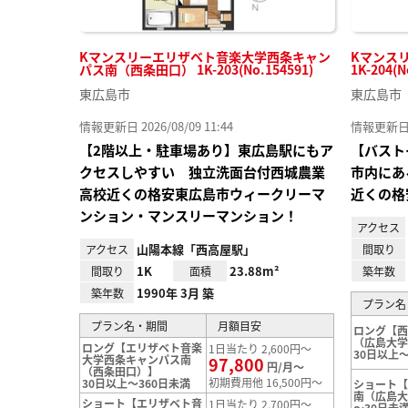
Kマンスリーエリザベト音楽大学西条キャン
Kマンス
パス南（西条田口） 1K-203(No.154591)
1K-204(N
東広島市
東広島市
情報更新日 2026/08/09 11:44
情報更新日 20
【2階以上・駐車場あり】東広島駅にもア
【バスト
クセスしやすい 独立洗面台付西城農業
市内にあ
高校近くの格安東広島市ウィークリーマ
近くの格
ンション・マンスリーマンション！
アクセス
山陽本線「西高屋駅」
アクセス
間取り
1K
23.88m²
間取り
面積
築年数
1990年 3月 築
築年数
プラン名
プラン名・期間
月額目安
ロング【
（広島大
ロング【エリザベト音楽
1日当たり 2,600円～
30日以上～
大学西条キャンパス南
97,800
円/月～
（西条田口）】
初期費用他 16,500円～
30日以上～360日未満
ショート
南（広島
ショート【エリザベト音
1日当たり 2,700円～
～30日未