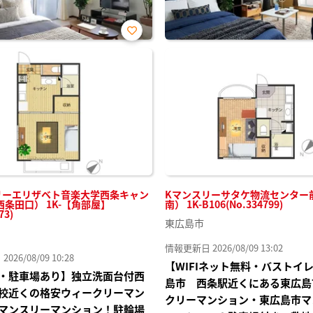
お気
に入
り登
録
リーエリザベト音楽大学西条キャン
Kマンスリーサタケ物流センター
条田口） 1K-【角部屋】
南） 1K-B106(No.334799)
73)
東広島市
情報更新日 2026/08/09 13:02
26/08/09 10:28
【WIFIネット無料・バストイ
・駐車場あり】独立洗面台付西
島市 西条駅近くにある東広島
校近くの格安ウィークリーマン
クリーマンション・東広島市マ
マンスリーマンション！駐輪場