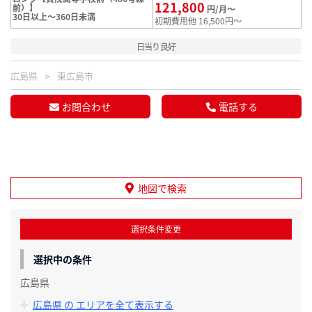
121,800
前）】
円/月～
30日以上～360日未満
初期費用他 16,500円～
日当り良好
広島県
東広島市
お問合わせ
電話する
地図で検索
選択条件変更
選択中の条件
広島県
広島県 の エリアを全て表示する