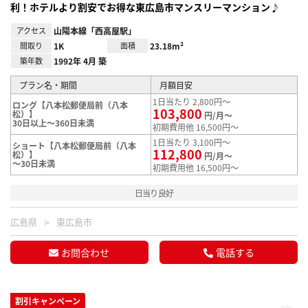
利！ホテルより割安でお得な東広島市マンスリーマンション♪
アクセス
山陽本線「西高屋駅」
間取り
1K
面積
23.18m²
築年数
1992年 4月 築
プラン名・期間
月額目安
1日当たり 2,800円～
ロング【八本松郵便局前（八本
103,800
松）】
円/月～
30日以上～360日未満
初期費用他 16,500円～
1日当たり 3,100円～
ショート【八本松郵便局前（八本
112,800
松）】
円/月～
～30日未満
初期費用他 16,500円～
日当り良好
広島県
東広島市
お問合わせ
電話する
割引キャンペーン