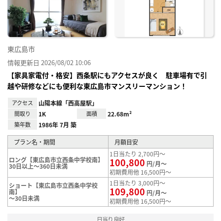
録
東広島市
情報更新日 2026/08/02 10:06
【家具家電付・格安】西条駅にもアクセスが良く 駐車場有で引
越や研修などにも便利な東広島市マンスリーマンション！
アクセス
山陽本線「西高屋駅」
間取り
1K
面積
22.68m²
築年数
1986年 7月 築
プラン名・期間
月額目安
1日当たり 2,700円～
ロング【東広島市立西条中学校南】
100,800
円/月～
30日以上～360日未満
初期費用他 16,500円～
1日当たり 3,000円～
ショート【東広島市立西条中学校
109,800
南】
円/月～
～30日未満
初期費用他 16,500円～
日当り良好