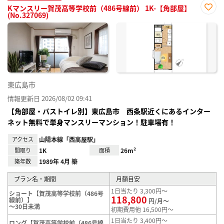
Kマンスリー賀茂高等学校前（486号線前） 1K-【角部屋】
(No.327069)
お気
に入
り登
録
東広島市
情報更新日 2026/08/02 09:41
【角部屋・バストイレ別】東広島市 西条駅近くにあるインター
ネット無料で単身マンスリーマンション！駐車場有！
アクセス
山陽本線「西高屋駅」
間取り
1K
面積
26m²
築年数
1989年 4月 築
プラン名・期間
月額目安
1日当たり 3,300円～
ショート【賀茂高等学校前（486号
118,800
線前）】
円/月～
～30日未満
初期費用他 16,500円～
1日当たり 3,400円～
ロング【賀茂高等学校前（486号線