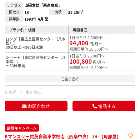
アクセス
山陽本線「西高屋駅」
間取り
1K
面積
23.18m²
築年数
1993年 4月 築
プラン名・期間
月額目安
1日当たり 2,500円～
ロング【東広島医療センター（八本
94,800
松）】
円/月～
30日以上～360日未満
初期費用他 16,500円～
1日当たり 2,700円～
ショート【東広島医療センター（八
100,800
本松）】
円/月～
～30日未満
初期費用他 16,500円～
日当り良好
広島県
東広島市
お問合わせ
電話する
割引キャンペーン
Kマンスリー賀茂自動車学校南（西条中央） 1R-【角部屋】