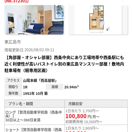
(No.372301)
お気
に入
り登
録
東広島市
情報更新日 2026/08/02 09:11
【角部屋・オシャレ部屋】西条中央にあり工場地帯や西条駅にも
近く利便性が高いバストイレ別の東広島マンスリー部屋！敷地内
駐車場有（軽専用区画）
アクセス
山陽本線「西高屋駅」
間取り
1R
面積
20.94m²
築年数
1992年 10月 築
プラン名・期間
月額目安
1日当たり 2,700円～
ロング【賀茂自動車学校南（西条中
100,800
央）】
円/月～
30日以上～360日未満
初期費用他 16,500円～
1日当たり 2,900円～
ショート【賀茂自動車学校南（西条