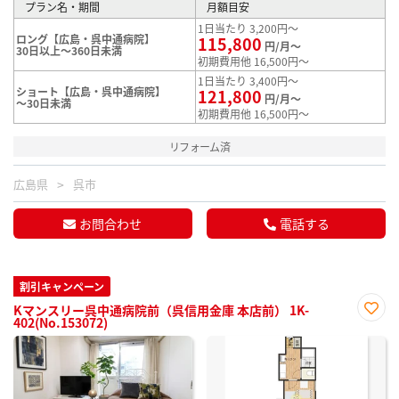
プラン名・期間
月額目安
1日当たり 3,200円～
ロング【広島・呉中通病院】
115,800
円/月～
30日以上～360日未満
初期費用他 16,500円～
1日当たり 3,400円～
ショート【広島・呉中通病院】
121,800
円/月～
～30日未満
初期費用他 16,500円～
リフォーム済
広島県
呉市
お問合わせ
電話する
割引キャンペーン
Kマンスリー呉中通病院前（呉信用金庫 本店前） 1K-
402(No.153072)
お気
に入
り登
録