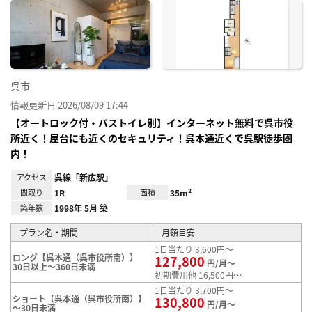
に入
り登
録
呉市
情報更新日 2026/08/09 17:44
【オートロック付・バストイレ別】インターネット無料で呉市役
所近く！屋台にも近くのセキュリティ！呉本通近くで呉駅徒歩圏
内！
アクセス
呉線「新広駅」
間取り
1R
面積
35m²
築年数
1998年 5月 築
プラン名・期間
月額目安
1日当たり 3,600円～
ロング【呉本通（呉市役所南）】
127,800
円/月～
30日以上～360日未満
初期費用他 16,500円～
1日当たり 3,700円～
ショート【呉本通（呉市役所南）】
130,800
円/月～
～30日未満