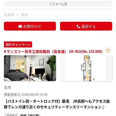
リフォーム済
広島県
呉市
お問合わせ
電話する
割引キャンペーン
Kマンスリー呉市立美術館前（呉本通） 1R-402(No.151360)
お気
に入
り登
録
呉市
情報更新日 2026/08/09 15:49
【バストイレ別・オートロック付】築浅 JR呉駅へもアクセス抜
群でレンガ通り近くのセキュリティーマンスリーマンション♪
アクセス
呉線「新広駅」