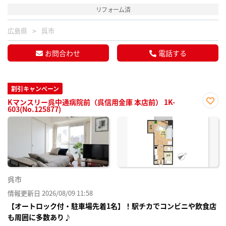
リフォーム済
広島県
呉市
お問合わせ
電話する
割引キャンペーン
Kマンスリー呉中通病院前（呉信用金庫 本店前） 1K-
603(No.125877)
お気
に入
り登
録
呉市
情報更新日 2026/08/09 11:58
【オートロック付・駐車場先着1名】！駅チカでコンビニや飲食店
も周囲に多数あり♪