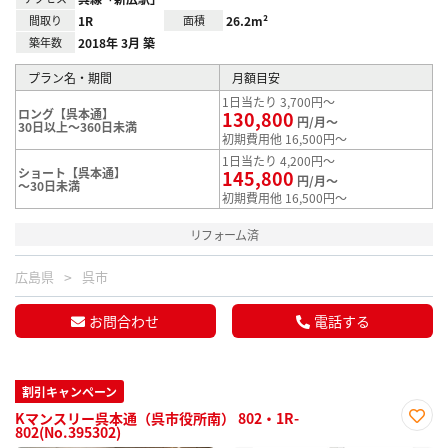
間取り
1R
面積
26.2m²
築年数
2018年 3月 築
プラン名・期間
月額目安
1日当たり 3,700円～
ロング【呉本通】
130,800
円/月～
30日以上～360日未満
初期費用他 16,500円～
1日当たり 4,200円～
ショート【呉本通】
145,800
円/月～
～30日未満
初期費用他 16,500円～
リフォーム済
広島県
呉市
お問合わせ
電話する
割引キャンペーン
Kマンスリー呉本通（呉市役所南） 802・1R-
802(No.395302)
お気