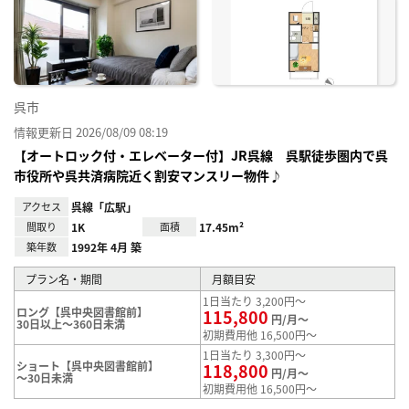
り登
録
呉市
情報更新日 2026/08/09 08:19
【オートロック付・エレベーター付】JR呉線 呉駅徒歩圏内で呉
市役所や呉共済病院近く割安マンスリー物件♪
アクセス
呉線「広駅」
間取り
1K
面積
17.45m²
築年数
1992年 4月 築
プラン名・期間
月額目安
1日当たり 3,200円～
ロング【呉中央図書館前】
115,800
円/月～
30日以上～360日未満
初期費用他 16,500円～
1日当たり 3,300円～
ショート【呉中央図書館前】
118,800
円/月～
～30日未満
初期費用他 16,500円～