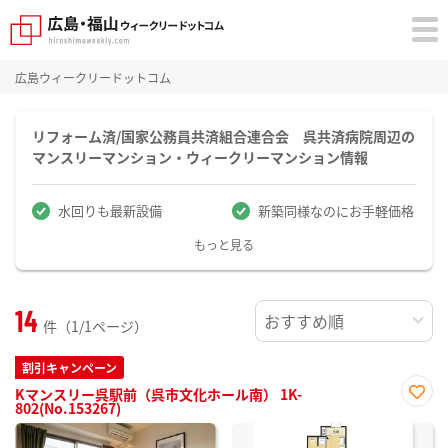
広島ウィークリードットコム
リフォーム済/国家公務員共済組合連合会 呉共済病院周辺の
マンスリーマンション・ウィークリーマンション情報
水回りも最新設備
新築同様なのにお手軽価格
もっと見る
14
件（1/1ページ）
割引キャンペーン
Kマンスリー呉駅前（呉市文化ホール南） 1K-
802(No.153267)
お気
に入
り登