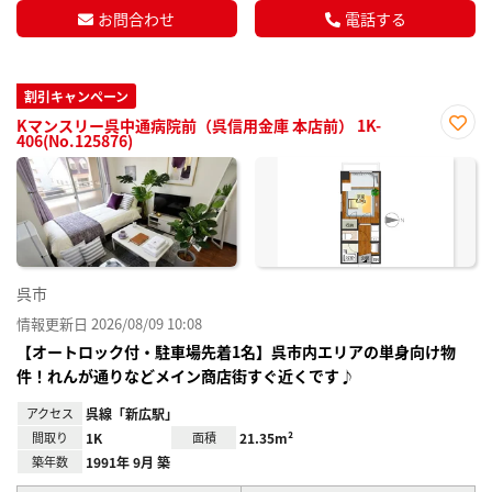
お問合わせ
電話する
割引キャンペーン
Kマンスリー呉中通病院前（呉信用金庫 本店前） 1K-
406(No.125876)
お気
に入
り登
録
呉市
情報更新日 2026/08/09 10:08
【オートロック付・駐車場先着1名】呉市内エリアの単身向け物
件！れんが通りなどメイン商店街すぐ近くです♪
アクセス
呉線「新広駅」
間取り
1K
面積
21.35m²
築年数
1991年 9月 築