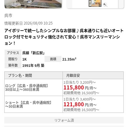
呉市
情報更新日 2026/08/09 10:25
アイボリーで統一したシンプルなお部屋♪呉本通りにも近いオート
ロック付でセキュリティ強化されて安心！呉市マンスリーマンシ
ョン！
アクセス
呉線「新広駅」
間取り
1K
面積
21.35m²
築年数
1991年 9月 築
プラン名・期間
月額目安
1日当たり 3,200円～
ロング【広島・呉中通病院】
115,800
円/月～
30日以上～360日未満
初期費用他 16,500円～
1日当たり 3,400円～
ショート【広島・呉中通病院】
121,800
円/月～
～30日未満
初期費用他 16,500円～
リフォーム済