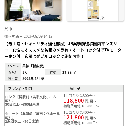
録
呉市
情報更新日 2026/08/09 14:17
【最上階・セキュリティ強化部屋】JR呉駅前徒歩圏内マンスリ
ー 女性にオススメな防犯カメラ有・オートロック付でTVモニタ
ーホン付 玄関はダブルロックで施錠可能！
アクセス
呉線「新広駅」
間取り
1K
面積
23.88m²
築年数
2008年 3月 築
プラン名・期間
月額目安
1日当たり 3,300円～
ロング【呉駅前（呉市文化ホール
118,800
南）】
円/月～
30日以上～360日未満
初期費用他 16,500円～
1日当たり 3,400円～
ショート【呉駅前（呉市文化ホール
121,800
南）】
円/月～
1週間以上～30日未満
初期費用他 16,500円～