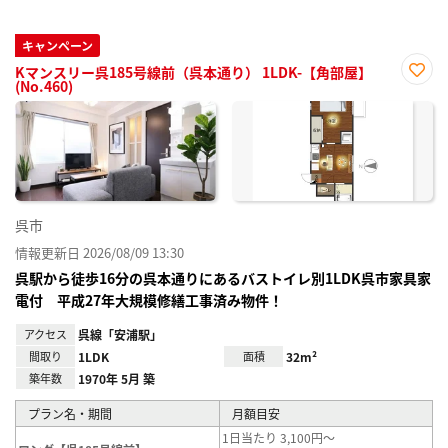
キャンペーン
Kマンスリー呉185号線前（呉本通り） 1LDK-【角部屋】
(No.460)
お気
に入
り登
録
呉市
情報更新日 2026/08/09 13:30
呉駅から徒歩16分の呉本通りにあるバストイレ別1LDK呉市家具家
電付 平成27年大規模修繕工事済み物件！
アクセス
呉線「安浦駅」
間取り
1LDK
面積
32m²
築年数
1970年 5月 築
プラン名・期間
月額目安
1日当たり 3,100円～