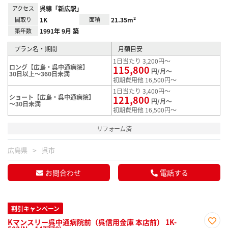
アクセス
呉線「新広駅」
間取り
1K
面積
21.35m²
築年数
1991年 9月 築
プラン名・期間
月額目安
1日当たり 3,200円～
ロング【広島・呉中通病院】
115,800
円/月～
30日以上～360日未満
初期費用他 16,500円～
1日当たり 3,400円～
ショート【広島・呉中通病院】
121,800
円/月～
～30日未満
初期費用他 16,500円～
リフォーム済
広島県
呉市
お問合わせ
電話する
割引キャンペーン
Kマンスリー呉中通病院前（呉信用金庫 本店前） 1K-