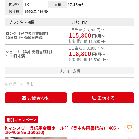
間取り
1K
面積
17.45m²
築年数
1992年 4月 築
プラン名・期間
月額目安
1日当たり 3,200円～
ロング【呉中央図書館前】
115,800
円/月～
30日以上～360日未満
初期費用他 16,500円～
1日当たり 3,300円～
ショート【呉中央図書館前】
118,800
円/月～
～30日未満
初期費用他 16,500円～
リフォーム済
広島県
呉市
お問合わせ
電話する
割引キャンペーン
Kマンスリー呉信用金庫ホール前（呉中央図書館前） 406・
1K-406(No.360610)
お気
に入