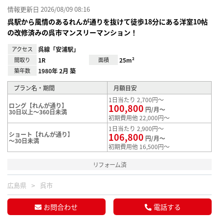
情報更新日 2026/08/09 08:16
呉駅から風情のあるれんが通りを抜けて徒歩18分にある洋室10帖
の改修済みの呉市マンスリーマンション！
アクセス
呉線「安浦駅」
間取り
1R
面積
25m²
築年数
1980年 2月 築
プラン名・期間
月額目安
1日当たり 2,700円～
ロング【れんが通り】
100,800
円/月～
30日以上～360日未満
初期費用他 22,000円～
1日当たり 2,900円～
ショート【れんが通り】
106,800
円/月～
～30日未満
初期費用他 16,500円～
リフォーム済
広島県
呉市
お問合わせ
電話する