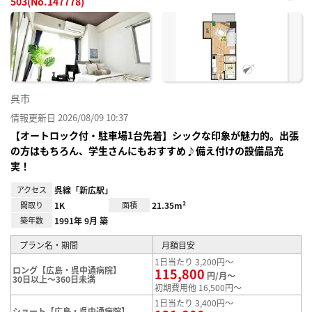
503(No.147778)
お気
に入
り登
録
呉市
情報更新日 2026/08/09 10:37
【オートロック付・駐車場1台先着】シックな印象が魅力的。出張
の方はもちろん、学生さんにもおすすめ♪備え付けの設備品充
実！
アクセス
呉線「新広駅」
間取り
1K
面積
21.35m²
築年数
1991年 9月 築
プラン名・期間
月額目安
1日当たり 3,200円～
ロング【広島・呉中通病院】
115,800
円/月～
30日以上～360日未満
初期費用他 16,500円～
1日当たり 3,400円～
ショート【広島・呉中通病院】