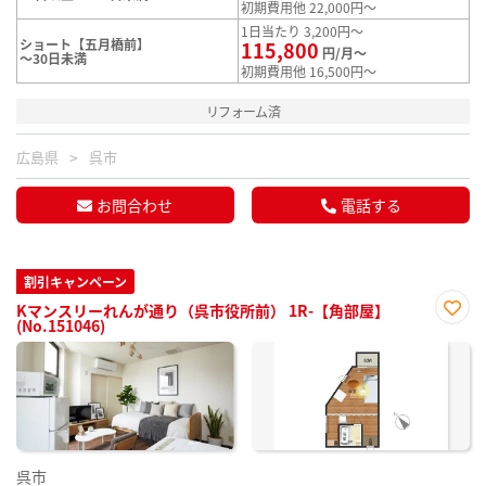
初期費用他 22,000円～
1日当たり 3,200円～
ショート【五月橋前】
115,800
円/月～
～30日未満
初期費用他 16,500円～
リフォーム済
広島県
呉市
お問合わせ
電話する
割引キャンペーン
Kマンスリーれんが通り（呉市役所前） 1R-【角部屋】
(No.151046)
お気
に入
り登
録
呉市