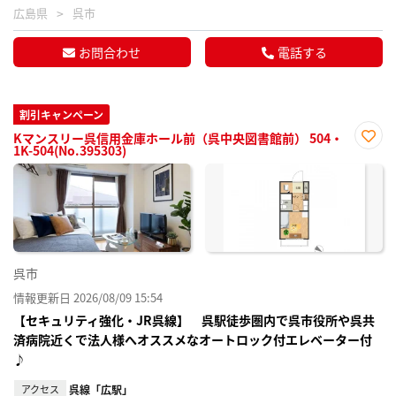
広島県
呉市
お問合わせ
電話する
割引キャンペーン
Kマンスリー呉信用金庫ホール前（呉中央図書館前） 504・
1K-504(No.395303)
お気
に入
り登
録
呉市
情報更新日 2026/08/09 15:54
【セキュリティ強化・JR呉線】 呉駅徒歩圏内で呉市役所や呉共
済病院近くで法人様へオススメなオートロック付エレベーター付
♪
アクセス
呉線「広駅」