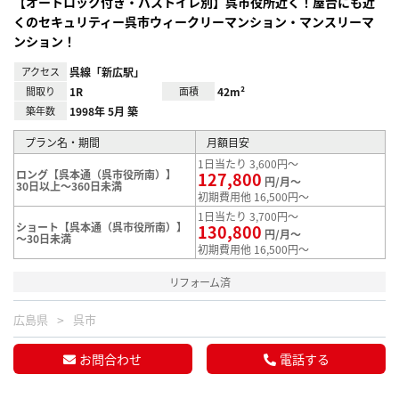
【オートロック付き・バストイレ別】呉市役所近く！屋台にも近
くのセキュリティー呉市ウィークリーマンション・マンスリーマ
ンション！
アクセス
呉線「新広駅」
間取り
1R
面積
42m²
築年数
1998年 5月 築
プラン名・期間
月額目安
1日当たり 3,600円～
ロング【呉本通（呉市役所南）】
127,800
円/月～
30日以上～360日未満
初期費用他 16,500円～
1日当たり 3,700円～
ショート【呉本通（呉市役所南）】
130,800
円/月～
～30日未満
初期費用他 16,500円～
リフォーム済
広島県
呉市
お問合わせ
電話する