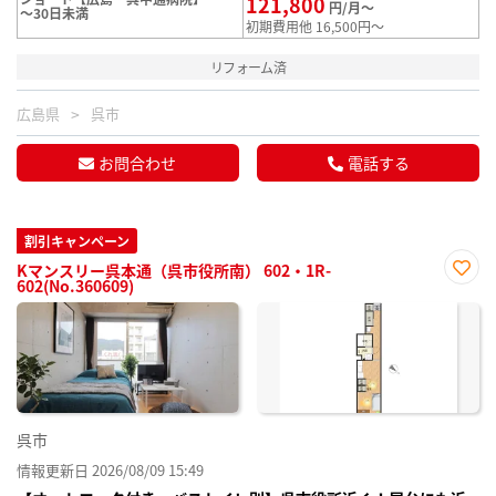
121,800
円/月～
～30日未満
初期費用他 16,500円～
リフォーム済
広島県
呉市
お問合わせ
電話する
割引キャンペーン
Kマンスリー呉本通（呉市役所南） 602・1R-
602(No.360609)
お気
に入
り登
録
呉市
情報更新日 2026/08/09 15:49