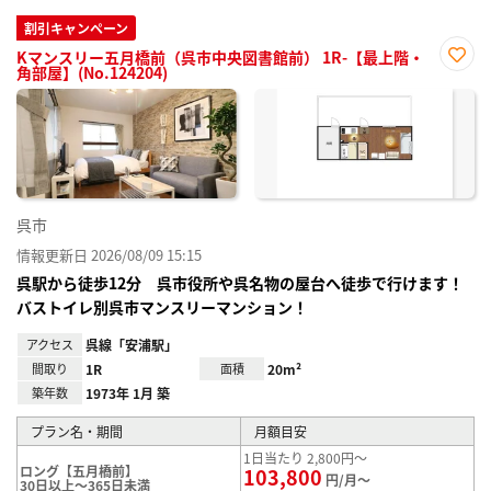
割引キャンペーン
Kマンスリー五月橋前（呉市中央図書館前） 1R-【最上階・
角部屋】(No.124204)
お気
に入
り登
録
呉市
情報更新日 2026/08/09 15:15
呉駅から徒歩12分 呉市役所や呉名物の屋台へ徒歩で行けます！
バストイレ別呉市マンスリーマンション！
アクセス
呉線「安浦駅」
間取り
1R
面積
20m²
築年数
1973年 1月 築
プラン名・期間
月額目安
1日当たり 2,800円～
ロング【五月橋前】
103,800
円/月～
30日以上～365日未満