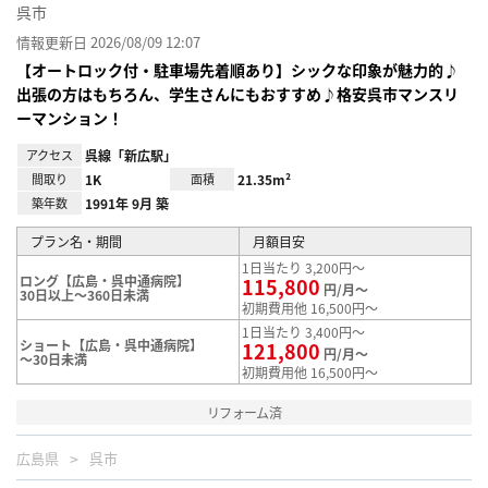
呉市
情報更新日 2026/08/09 12:07
【オートロック付・駐車場先着順あり】シックな印象が魅力的♪
出張の方はもちろん、学生さんにもおすすめ♪格安呉市マンスリ
ーマンション！
アクセス
呉線「新広駅」
間取り
1K
面積
21.35m²
築年数
1991年 9月 築
プラン名・期間
月額目安
1日当たり 3,200円～
ロング【広島・呉中通病院】
115,800
円/月～
30日以上～360日未満
初期費用他 16,500円～
1日当たり 3,400円～
ショート【広島・呉中通病院】
121,800
円/月～
～30日未満
初期費用他 16,500円～
リフォーム済
広島県
呉市