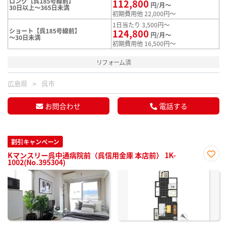
ロング【呉185号線前】
112,800
円/月～
30日以上～365日未満
初期費用他 22,000円～
1日当たり 3,500円～
ショート【呉185号線前】
124,800
円/月～
～30日未満
初期費用他 16,500円～
リフォーム済
広島県
呉市
お問合わせ
電話する
割引キャンペーン
Kマンスリー呉中通病院前（呉信用金庫 本店前） 1K-
1002(No.395304)
お気
に入
り登
録