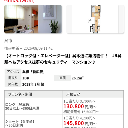
901(No.124241)
お気
に入
り登
録
呉市
情報更新日 2026/08/09 11:42
【オートロック付・エレベーター付】呉本通に築浅物件！ JR呉
駅へもアクセス抜群のセキュリティーマンション♪
アクセス
呉線「新広駅」
間取り
1DK
面積
26.2m²
築年数
2018年 3月 築
プラン名・期間
月額目安
1日当たり 3,700円～
ロング【呉本通】
130,800
円/月～
30日以上～360日未満
初期費用他 16,500円～
1日当たり 4,200円～
ショート【呉本通】
145,800
円/月～
～30日未満