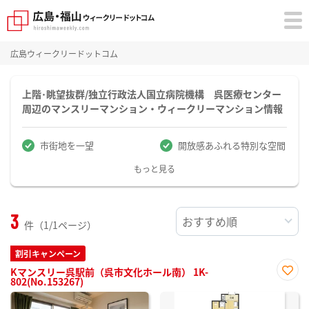
広島ウィークリードットコム
上階･眺望抜群/独立行政法人国立病院機構 呉医療センター
周辺のマンスリーマンション・ウィークリーマンション情報
市街地を一望
開放感あふれる特別な空間
もっと見る
3
件（1/1ページ）
割引キャンペーン
Kマンスリー呉駅前（呉市文化ホール南） 1K-
802(No.153267)
お気
に入
り登