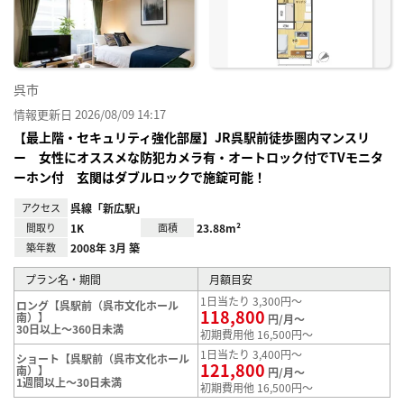
録
呉市
情報更新日 2026/08/09 14:17
【最上階・セキュリティ強化部屋】JR呉駅前徒歩圏内マンスリ
ー 女性にオススメな防犯カメラ有・オートロック付でTVモニタ
ーホン付 玄関はダブルロックで施錠可能！
アクセス
呉線「新広駅」
間取り
1K
面積
23.88m²
築年数
2008年 3月 築
プラン名・期間
月額目安
1日当たり 3,300円～
ロング【呉駅前（呉市文化ホール
118,800
南）】
円/月～
30日以上～360日未満
初期費用他 16,500円～
1日当たり 3,400円～
ショート【呉駅前（呉市文化ホール
121,800
南）】
円/月～
1週間以上～30日未満
初期費用他 16,500円～