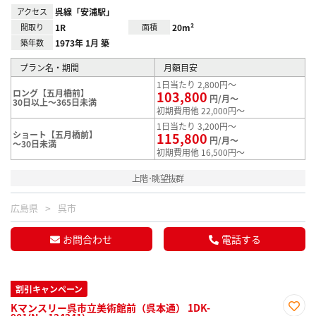
アクセス
呉線「安浦駅」
間取り
1R
面積
20m²
築年数
1973年 1月 築
プラン名・期間
月額目安
1日当たり 2,800円～
ロング【五月橋前】
103,800
円/月～
30日以上～365日未満
初期費用他 22,000円～
1日当たり 3,200円～
ショート【五月橋前】
115,800
円/月～
～30日未満
初期費用他 16,500円～
上階･眺望抜群
広島県
呉市
お問合わせ
電話する
割引キャンペーン
Kマンスリー呉市立美術館前（呉本通） 1DK-