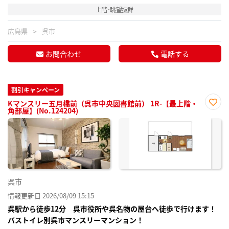
上階･眺望抜群
広島県
呉市
お問合わせ
電話する
割引キャンペーン
Kマンスリー五月橋前（呉市中央図書館前） 1R-【最上階・
角部屋】(No.124204)
お気
に入
り登
録
呉市
情報更新日 2026/08/09 15:15
呉駅から徒歩12分 呉市役所や呉名物の屋台へ徒歩で行けます！
バストイレ別呉市マンスリーマンション！