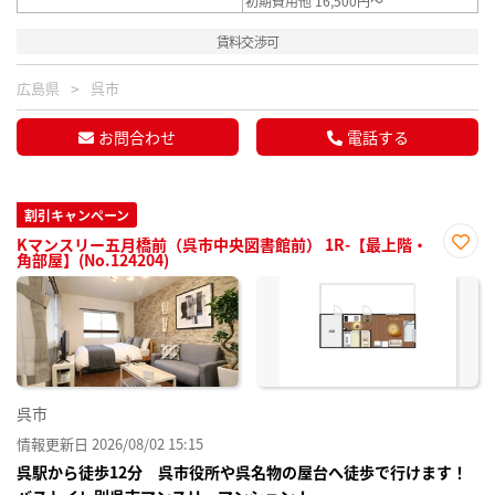
初期費用他 16,500円～
賃料交渉可
広島県
呉市
お問合わせ
電話する
割引キャンペーン
Kマンスリー五月橋前（呉市中央図書館前） 1R-【最上階・
角部屋】(No.124204)
お気
に入
り登
録
呉市
情報更新日 2026/08/02 15:15
呉駅から徒歩12分 呉市役所や呉名物の屋台へ徒歩で行けます！