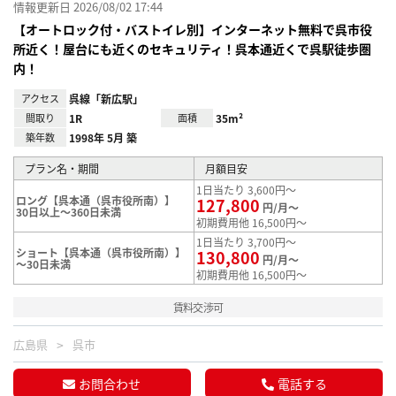
情報更新日 2026/08/02 17:44
【オートロック付・バストイレ別】インターネット無料で呉市役
所近く！屋台にも近くのセキュリティ！呉本通近くで呉駅徒歩圏
内！
アクセス
呉線「新広駅」
間取り
1R
面積
35m²
築年数
1998年 5月 築
プラン名・期間
月額目安
1日当たり 3,600円～
ロング【呉本通（呉市役所南）】
127,800
円/月～
30日以上～360日未満
初期費用他 16,500円～
1日当たり 3,700円～
ショート【呉本通（呉市役所南）】
130,800
円/月～
～30日未満
初期費用他 16,500円～
賃料交渉可
広島県
呉市
お問合わせ
電話する