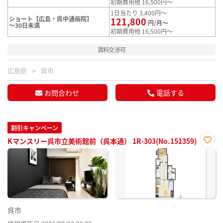
初期費用他 16,500円～
1日当たり 3,400円～
ショート【広島・呉中通病院】
121,800
円/月～
～30日未満
初期費用他 16,500円～
賃料交渉可
広島県
呉市
お問合わせ
電話する
割引キャンペーン
Kマンスリー呉市立美術館前（呉本通） 1R-303(No.151359)
お気
に入
り登
録
呉市