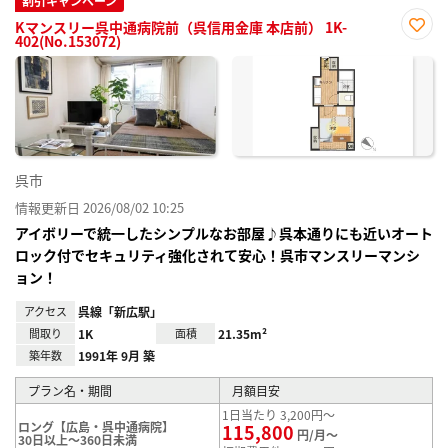
割引キャンペーン
Kマンスリー呉中通病院前（呉信用金庫 本店前） 1K-
402(No.153072)
お気
に入
り登
録
呉市
情報更新日 2026/08/02 10:25
アイボリーで統一したシンプルなお部屋♪呉本通りにも近いオート
ロック付でセキュリティ強化されて安心！呉市マンスリーマンシ
ョン！
アクセス
呉線「新広駅」
間取り
1K
面積
21.35m²
築年数
1991年 9月 築
プラン名・期間
月額目安
1日当たり 3,200円～
ロング【広島・呉中通病院】
115,800
円/月～
30日以上～360日未満