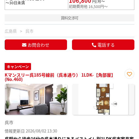
106,800
円/月～
～30日未満
初期費用他 16,500円～
賃料交渉可
広島県
呉市
お問合わせ
電話する
キャンペーン
Kマンスリー呉185号線前（呉本通り） 1LDK-【角部屋】
(No.460)
お気
に入
り登
録
呉市
情報更新日 2026/08/02 13:30
呉駅から徒歩16分の呉本通りにあるバストイレ別1LDK呉市家具家