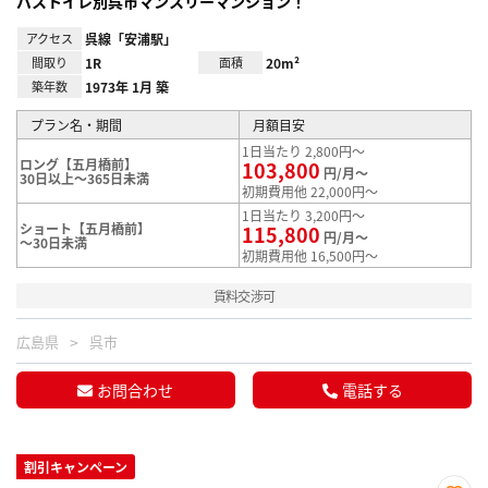
バストイレ別呉市マンスリーマンション！
アクセス
呉線「安浦駅」
間取り
1R
面積
20m²
築年数
1973年 1月 築
プラン名・期間
月額目安
1日当たり 2,800円～
ロング【五月橋前】
103,800
円/月～
30日以上～365日未満
初期費用他 22,000円～
1日当たり 3,200円～
ショート【五月橋前】
115,800
円/月～
～30日未満
初期費用他 16,500円～
賃料交渉可
広島県
呉市
お問合わせ
電話する
割引キャンペーン