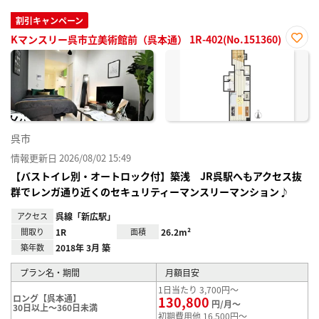
割引キャンペーン
Kマンスリー呉市立美術館前（呉本通） 1R-402(No.151360)
お気
に入
り登
録
呉市
情報更新日 2026/08/02 15:49
【バストイレ別・オートロック付】築浅 JR呉駅へもアクセス抜
群でレンガ通り近くのセキュリティーマンスリーマンション♪
アクセス
呉線「新広駅」
間取り
1R
面積
26.2m²
築年数
2018年 3月 築
プラン名・期間
月額目安
1日当たり 3,700円～
ロング【呉本通】
130,800
円/月～
30日以上～360日未満
初期費用他 16,500円～