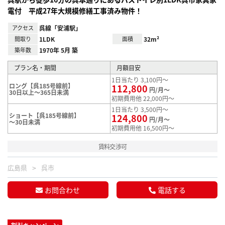
電付 平成27年大規模修繕工事済み物件！
アクセス
呉線「安浦駅」
間取り
1LDK
面積
32m²
築年数
1970年 5月 築
プラン名・期間
月額目安
1日当たり 3,100円～
ロング【呉185号線前】
112,800
円/月～
30日以上～365日未満
初期費用他 22,000円～
1日当たり 3,500円～
ショート【呉185号線前】
124,800
円/月～
～30日未満
初期費用他 16,500円～
賃料交渉可
広島県
呉市
お問合わせ
電話する