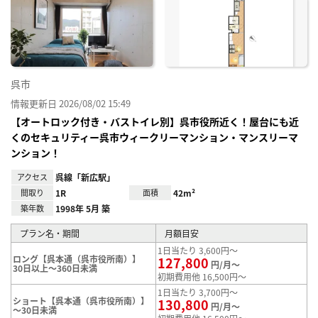
り登
録
呉市
情報更新日 2026/08/02 15:49
【オートロック付き・バストイレ別】呉市役所近く！屋台にも近
くのセキュリティー呉市ウィークリーマンション・マンスリーマ
ンション！
アクセス
呉線「新広駅」
間取り
1R
面積
42m²
築年数
1998年 5月 築
プラン名・期間
月額目安
1日当たり 3,600円～
ロング【呉本通（呉市役所南）】
127,800
円/月～
30日以上～360日未満
初期費用他 16,500円～
1日当たり 3,700円～
ショート【呉本通（呉市役所南）】
130,800
円/月～
～30日未満