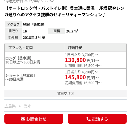
情報更新日 2026/08/02 22:32
【オートロック付・バストイレ別】呉本通に築浅 JR呉駅やレン
ガ通りへのアクセス抜群のセキュリティーマンション♪
アクセス
呉線「新広駅」
間取り
1R
面積
26.2m²
築年数
2018年 3月 築
プラン名・期間
月額目安
1日当たり 3,700円～
ロング【呉本通】
130,800
円/月～
30日以上～360日未満
初期費用他 16,500円～
1日当たり 4,200円～
ショート【呉本通】
145,800
円/月～
～30日未満
初期費用他 16,500円～
賃料交渉可
広島県
呉市
お問合わせ
電話する