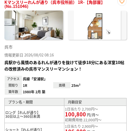
Kマンスリーれんが通り（呉市役所前） 1R-【角部屋】
(No.151046)
お気
に入
り登
録
呉市
情報更新日 2026/08/02 08:16
呉駅から風情のあるれんが通りを抜けて徒歩18分にある洋室10帖
の改修済みの呉市マンスリーマンション！
アクセス
呉線「安浦駅」
間取り
1R
面積
25m²
築年数
1980年 2月 築
プラン名・期間
月額目安
1日当たり 2,700円～
ロング【れんが通り】
100,800
円/月～
30日以上～360日未満
初期費用他 22,000円～
1日当たり 2,900円～
ショート【れんが通り】