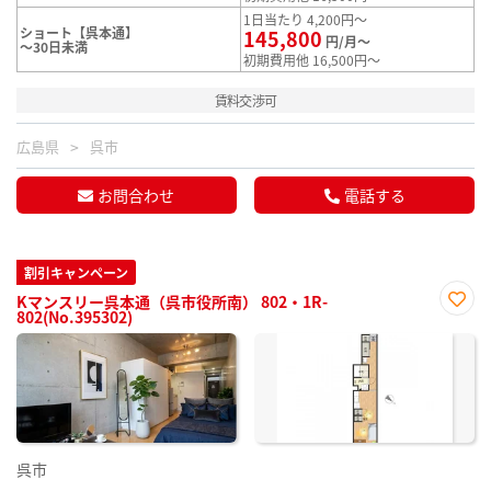
1日当たり 4,200円～
ショート【呉本通】
145,800
円/月～
～30日未満
初期費用他 16,500円～
賃料交渉可
広島県
呉市
お問合わせ
電話する
割引キャンペーン
Kマンスリー呉本通（呉市役所南） 802・1R-
802(No.395302)
お気
に入
り登
録
呉市