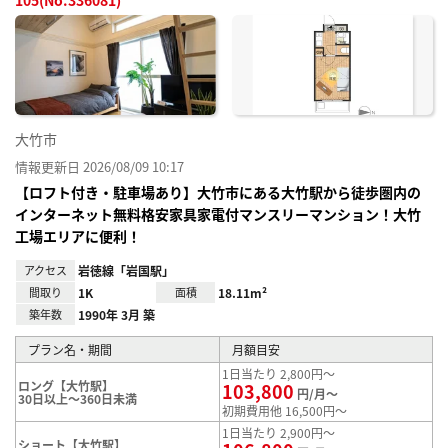
お気
に入
り登
録
大竹市
情報更新日 2026/08/09 10:17
【ロフト付き・駐車場あり】大竹市にある大竹駅から徒歩圏内の
インターネット無料格安家具家電付マンスリーマンション！大竹
工場エリアに便利！
アクセス
岩徳線「岩国駅」
間取り
1K
面積
18.11m²
築年数
1990年 3月 築
プラン名・期間
月額目安
1日当たり 2,800円～
ロング【大竹駅】
103,800
円/月～
30日以上～360日未満
初期費用他 16,500円～
1日当たり 2,900円～
ショート【大竹駅】