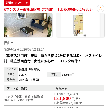
割引キャンペーン
Kマンスリー東福山駅前（市場前） 1LDK-306(No.147853)
お気
に入
り登
録
福山市
情報更新日 2026/08/02 12:14
【複数名利用可】東福山駅から徒歩2分にある1LDK バストイレ
別・独立洗面台付 女性に安心オートロック物件！
アクセス
福塩線「福山駅」
間取り
1LDK
面積
28.98m²
築年数
2023年 11月 築
プラン名・期間
月額目安
1日当たり 3,400円～
ロング【東福山駅前（市場前】
121,800
円/月～
30日以上～360日未満
初期費用他 22,000円～