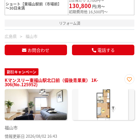
1日当たり 3,700円～
ショート【東福山駅前（市場前】
130,800
円/月～
～30日未満
初期費用他 16,500円～
リフォーム済
広島県
福山市
お問合わせ
電話する
割引キャンペーン
Kマンスリー東福山駅北口前（備後青果東） 1K-
306(No.125952)
お気
に入
り登
録
福山市
情報更新日 2026/08/02 16:43