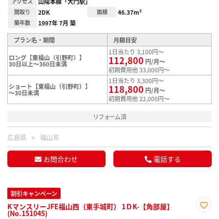
アクセス
山陽本線「大門駅」
間取り
2DK
面積
46.37m²
築年数
1997年 7月 築
プラン名・期間
月額目安
1日当たり 3,100円～
ロング【東福山（引野町）】
112,800
円/月～
30日以上～360日未満
初期費用他 33,000円～
1日当たり 3,300円～
ショート【東福山（引野町）】
118,800
円/月～
～30日未満
初期費用他 22,000円～
リフォーム済
広島県
福山市
お問合わせ
電話する
割引キャンペーン
KマンスリーJFE福山西（東手城町） 1ＤK-【角部屋】
(No.151045)
お気