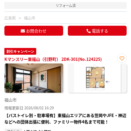
リフォーム済
広島県
福山市
お問合わせ
電話する
割引キャンペーン
Kマンスリー東福山（引野町） 2DK-301(No.124225)
お気
に入
り登
録
福山市
情報更新日 2026/08/02 16:29
【バストイレ別・駐車場有】東福山エリアにある笠岡やJFE・神辺
などへの団体出張に便利、ファミリー物件4名まで可能！