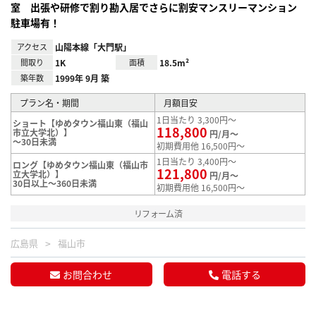
室 出張や研修で割り勘入居でさらに割安マンスリーマンション
駐車場有！
アクセス
山陽本線「大門駅」
間取り
1K
面積
18.5m²
築年数
1999年 9月 築
プラン名・期間
月額目安
1日当たり 3,300円～
ショート【ゆめタウン福山東（福山
118,800
市立大学北）】
円/月～
～30日未満
初期費用他 16,500円～
1日当たり 3,400円～
ロング【ゆめタウン福山東（福山市
121,800
立大学北）】
円/月～
30日以上～360日未満
初期費用他 16,500円～
リフォーム済
広島県
福山市
お問合わせ
電話する