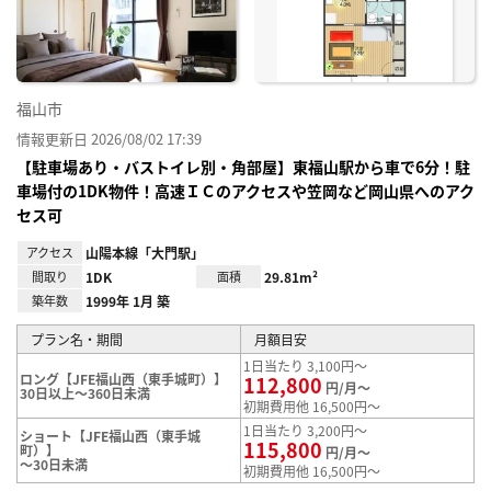
録
福山市
情報更新日 2026/08/02 17:39
【駐車場あり・バストイレ別・角部屋】東福山駅から車で6分！駐
車場付の1DK物件！高速ＩＣのアクセスや笠岡など岡山県へのアク
セス可
アクセス
山陽本線「大門駅」
間取り
1DK
面積
29.81m²
築年数
1999年 1月 築
プラン名・期間
月額目安
1日当たり 3,100円～
ロング【JFE福山西（東手城町）】
112,800
円/月～
30日以上～360日未満
初期費用他 16,500円～
1日当たり 3,200円～
ショート【JFE福山西（東手城
115,800
町）】
円/月～
～30日未満
初期費用他 16,500円～