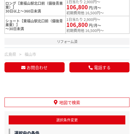
1日当たり 2,900円～
ロング【東福山駅北口前（備後青果
106,800
東）】
円/月～
30日以上～360日未満
初期費用他 16,500円～
1日当たり 2,900円～
ショート【東福山駅北口前（備後青
106,800
果東）】
円/月～
～30日未満
初期費用他 16,500円～
リフォーム済
広島県
福山市
お問合わせ
電話する
地図で検索
選択条件変更
選択中の条件