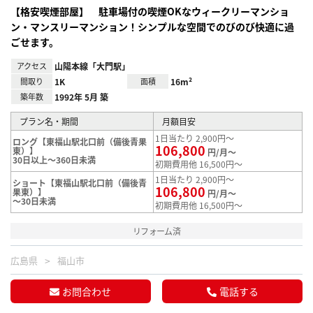
【格安喫煙部屋】 駐車場付の喫煙OKなウィークリーマンショ
ン・マンスリーマンション！シンプルな空間でのびのび快適に過
ごせます。
アクセス
山陽本線「大門駅」
間取り
1K
面積
16m²
築年数
1992年 5月 築
プラン名・期間
月額目安
1日当たり 2,900円～
ロング【東福山駅北口前（備後青果
106,800
東）】
円/月～
30日以上～360日未満
初期費用他 16,500円～
1日当たり 2,900円～
ショート【東福山駅北口前（備後青
106,800
果東）】
円/月～
～30日未満
初期費用他 16,500円～
リフォーム済
広島県
福山市
お問合わせ
電話する