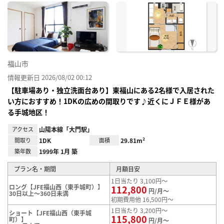
に入
り登
録
福山市
情報更新日 2026/08/02 00:12
【駐車場あり・独立洗面台あり】東福山にある2名様で入居された
い方におすすめ！1DKの広めの間取りです♪近くにＪＦＥ様があ
る手城地区！
アクセス
山陽本線「大門駅」
間取り
1DK
面積
29.81m²
築年数
1999年 1月 築
プラン名・期間
月額目安
1日当たり 3,100円～
ロング【JFE福山西（東手城町）】
112,800
円/月～
30日以上～360日未満
初期費用他 16,500円～
1日当たり 3,200円～
ショート【JFE福山西（東手城
115,800
町）】
円/月～