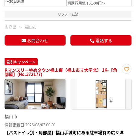
～30日未満
初期費用他 16,500円～
リフォーム済
広島県
福山市
お問合わせ
電話する
割引キャンペーン
Kマンスリーゆめタウン福山東（福山市立大学北） 1K-【角
部屋】(No.372177)
お気
に入
り登
録
福山市
情報更新日 2026/08/02 00:01
【バストイレ別・角部屋】福山手城町にある駐車場有の広々洋