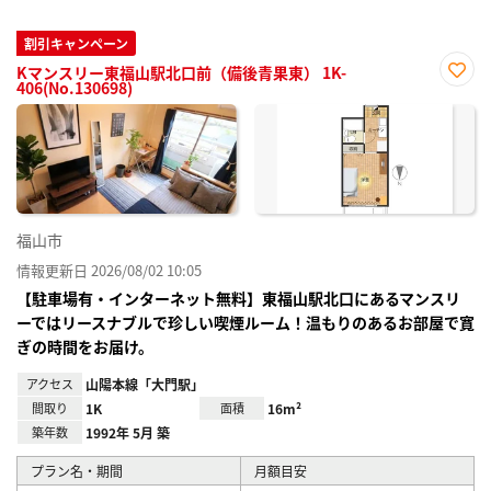
割引キャンペーン
Kマンスリー東福山駅北口前（備後青果東） 1K-
406(No.130698)
お気
に入
り登
録
福山市
情報更新日 2026/08/02 10:05
【駐車場有・インターネット無料】東福山駅北口にあるマンスリ
ーではリースナブルで珍しい喫煙ルーム！温もりのあるお部屋で寛
ぎの時間をお届け。
アクセス
山陽本線「大門駅」
間取り
1K
面積
16m²
築年数
1992年 5月 築
プラン名・期間
月額目安