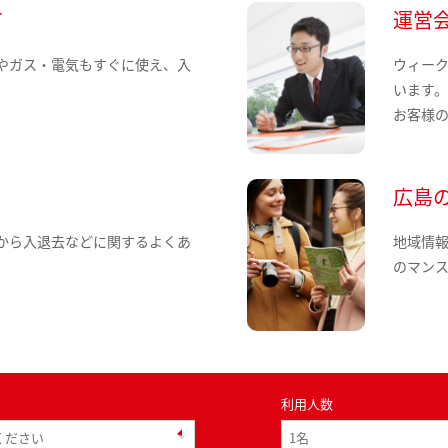
て
運営
やガス・電気もすぐに使え、入
ウィー
います
お客様
広島
から入退去などに関するよくあ
地域情
のマン
利用人数