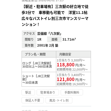
【駅近・駐車場有】三次駅の好立地で徒
歩3分で 車移動も可能で 洋室11.1帖
広々なバストイレ別三次市マンスリーマ
ンション！
芸備線「八次駅」
アクセス
1R
31.71m²
間取り
面積
2001年 2月 築
築年数
プラン名・期間
月額目安
1日当たり 3,300円～
ロング【JR三次駅前】
118,800
円/月～
30日以上～360日未満
初期費用他 22,000円～
1日当たり 3,400円～
ショート【JR三次駅
121,800
前】
円/月～
～30日未満
初期費用他 16,500円～
駅近
駐車場あり
手数料無料
保証人不要
風呂･トイレ別