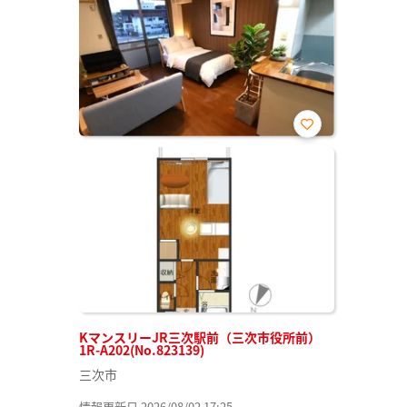
お気
に入
り登
録
KマンスリーJR三次駅前（三次市役所前）
1R-A202(No.823139)
三次市
情報更新日 2026/08/02 17:25