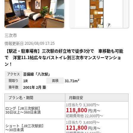
り登
録
三次市
情報更新日 2026/08/09 17:25
【駅近・駐車場有】三次駅の好立地で徒歩3分で 車移動も可能
で 洋室11.1帖広々なバストイレ別三次市マンスリーマンショ
ン！
アクセス
芸備線「八次駅」
間取り
1R
面積
31.71m²
築年数
2001年 2月 築
プラン名・期間
月額目安
1日当たり 3,300円～
ロング【JR三次駅前】
118,800
円/月～
30日以上～360日未満
初期費用他 22,000円～
1日当たり 3,400円～
ショート【JR三次駅前】
121,800
円/月～
～30日未満