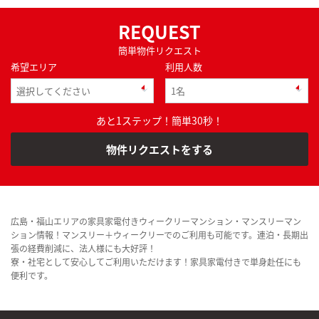
REQUEST
簡単物件リクエスト
希望エリア
利用人数
あと1ステップ！簡単30秒！
物件リクエストをする
広島・福山エリアの家具家電付きウィークリーマンション・マンスリーマン
ション情報！マンスリー＋ウィークリーでのご利用も可能です。連泊・長期出
張の経費削減に、法人様にも大好評！
寮・社宅として安心してご利用いただけます！家具家電付きで単身赴任にも
便利です。