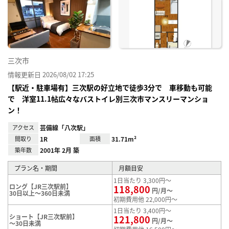
り登
録
三次市
情報更新日 2026/08/02 17:25
【駅近・駐車場有】三次駅の好立地で徒歩3分で 車移動も可能
で 洋室11.1帖広々なバストイレ別三次市マンスリーマンショ
ン！
アクセス
芸備線「八次駅」
間取り
1R
面積
31.71m²
築年数
2001年 2月 築
プラン名・期間
月額目安
1日当たり 3,300円～
ロング【JR三次駅前】
118,800
円/月～
30日以上～360日未満
初期費用他 22,000円～
1日当たり 3,400円～
ショート【JR三次駅前】
121,800
円/月～
～30日未満