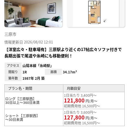
り登
録
三原市
情報更新日 2026/08/02 12:01
【洋室広々・駐車場有】三原駅より近くの17帖広々ソファ付きで
長期出張で尾道や糸崎にも移動便利！
アクセス
山陽本線「糸崎駅」
間取り
1R
面積
34.17m²
築年数
1987年 2月 築
プラン名・期間
月額目安
1日当たり 3,400円～
ロング【三原駅西】
121,800
円/月～
30日以上～360日未満
初期費用他 16,500円～
1日当たり 3,600円～
ショート【三原駅西】
127,800
円/月～
～30日未満
初期費用他 16,500円～