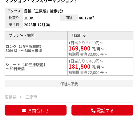
マンション・マンスリーマンション！
アクセス
呉線「三原駅」徒歩8分
間取り
1LDK
面積
46.17m²
築年数
2023年 12月 築
プラン名・期間
月額目安
1日当たり 5,000円～
ロング【JR三原駅前】
169,800
円/月～
30日以上～360日未満
初期費用他 33,000円～
1日当たり 5,400円～
ショート【JR三原駅前】
181,800
円/月～
～30日未満
初期費用他 22,000円～
保証人不要
広島県
三原市
お問合わせ
電話する