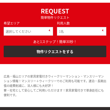
REQUEST
簡単物件リクエスト
希望エリア
利用人数
あと1ステップ！簡単30秒！
物件リクエストをする
広島・福山エリアの家具家電付きウィークリーマンション・マンスリーマン
ション情報！マンスリー＋ウィークリーでのご利用も可能です。連泊・長期出
張の経費削減に、法人様にも大好評！
寮・社宅として安心してご利用いただけます！家具家電付きで単身赴任にも
便利です。