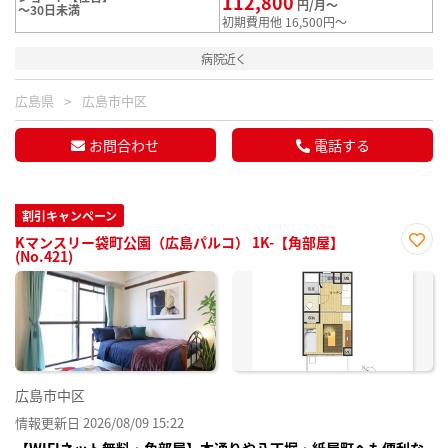
112,800
円/月～
～30日未満
初期費用他 16,500円～
病院近く
広島県
広島市中区
お問合わせ
電話する
割引キャンペーン
Kマンスリー袋町公園（広島パルコ） 1K-【角部屋】
(No.421)
お気
に入
り登
録
広島市中区
情報更新日 2026/08/09 15:22
【WIFIネット無料・角部屋】本通りや八丁堀・紙屋町へも便利な