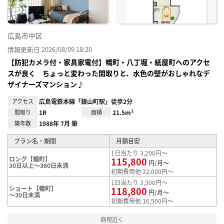
広島市中区
情報更新日 2026/08/09 18:20
【防犯カメラ付・家具家電付】幟町・八丁堀・紙屋町へのアクセ
スが良く ちょっと変わった間取りと、水色の壁がおしゃれなデ
ザイナーズマンション♪
アクセス
広島電鉄本線「銀山町駅」徒歩2分
間取り
1R
面積
21.5m²
築年数
1988年 7月 築
プラン名・期間
月額目安
1日当たり 3,200円～
ロング【幟町】
115,800
円/月～
30日以上～360日未満
初期費用他 22,000円～
1日当たり 3,300円～
ショート【幟町】
118,800
円/月～
～30日未満
初期費用他 16,500円～
病院近く