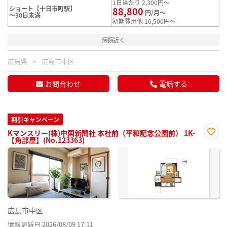
1日当たり 2,300円～
ショート【十日市町駅】
88,800
円/月～
～30日未満
初期費用他 16,500円～
病院近く
広島県
広島市中区
お問合わせ
電話する
割引キャンペーン
Kマンスリー(株)中国新聞社 本社前（平和記念公園前） 1K-
【角部屋】(No.123363)
お気
に入
り登
録
広島市中区
情報更新日 2026/08/09 17:11