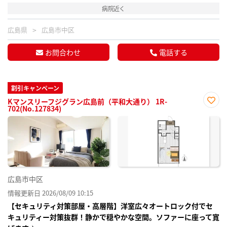
病院近く
広島県
広島市中区
お問合わせ
電話する
割引キャンペーン
Kマンスリーフジグラン広島前（平和大通り） 1R-
702(No.127834)
お気
に入
り登
録
広島市中区
情報更新日 2026/08/09 10:15
【セキュリティ対策部屋・高層階】洋室広々オートロック付でセ
キュリティー対策抜群！静かで穏やかな空間。ソファーに座って寛