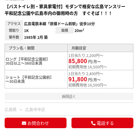
【バストイレ別・家具家電付】モダンで格安な広島マンスリー
平和記念公園や広島市内の御用時の方 すぐそば！！！
アクセス
広島電鉄本線「原爆ドーム前駅」徒歩10分
間取り
1K
面積
20m²
築年数
1985年 2月 築
プラン名・期間
月額目安
1日当たり 2,200円～
ロング【平和記念公園前】
85,800
円/月～
30日以上～360日未満
初期費用他 16,500円～
1日当たり 2,400円～
ショート【平和記念公園前】
91,800
円/月～
～30日未満
初期費用他 16,500円～
病院近く
広島県
広島市中区
お問合わせ
電話する