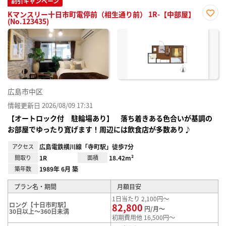
割引キャンペーン
Kマンスリー十日市町電停前（相生通り前） 1R-【中部屋】
(No.123435)
お気
に入
り登
録
広島市中区
情報更新日 2026/08/09 17:31
【オートロック付 駐輪場あり】 落ち着きある色合いが基調の
お部屋でゆったり寛げます！周辺には飲食店が多数あり♪
アクセス
広島電鉄横川線「寺町駅」徒歩7分
間取り
1R
面積
18.42m²
築年数
1989年 6月 築
プラン名・期間
月額目安
1日当たり 2,100円～
ロング【十日市町駅】
82,800
円/月～
30日以上～360日未満
初期費用他 16,500円～