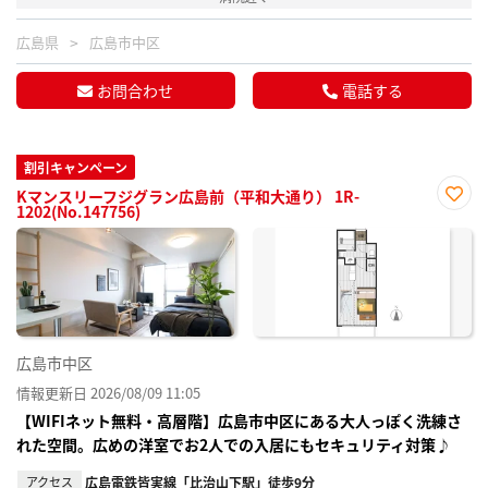
広島県
広島市中区
お問合わせ
電話する
割引キャンペーン
Kマンスリーフジグラン広島前（平和大通り） 1R-
1202(No.147756)
お気
に入
り登
録
広島市中区
情報更新日 2026/08/09 11:05
【WIFIネット無料・高層階】広島市中区にある大人っぽく洗練さ
れた空間。広めの洋室でお2人での入居にもセキュリティ対策♪
アクセス
広島電鉄皆実線「比治山下駅」徒歩9分