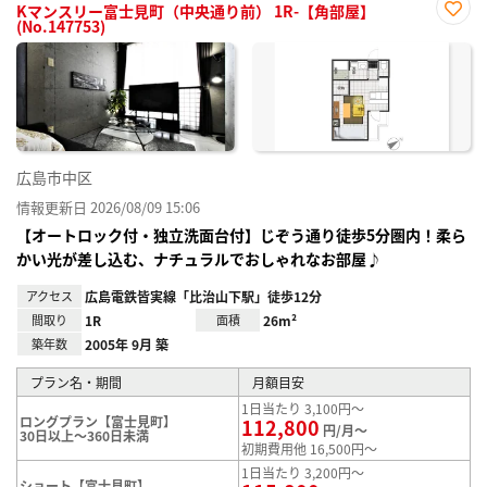
Kマンスリー富士見町（中央通り前） 1R-【角部屋】
(No.147753)
お気
に入
り登
録
広島市中区
情報更新日 2026/08/09 15:06
【オートロック付・独立洗面台付】じぞう通り徒歩5分圏内！柔ら
かい光が差し込む、ナチュラルでおしゃれなお部屋♪
アクセス
広島電鉄皆実線「比治山下駅」徒歩12分
間取り
1R
面積
26m²
築年数
2005年 9月 築
プラン名・期間
月額目安
1日当たり 3,100円～
ロングプラン【富士見町】
112,800
円/月～
30日以上～360日未満
初期費用他 16,500円～
1日当たり 3,200円～
ショート【富士見町】