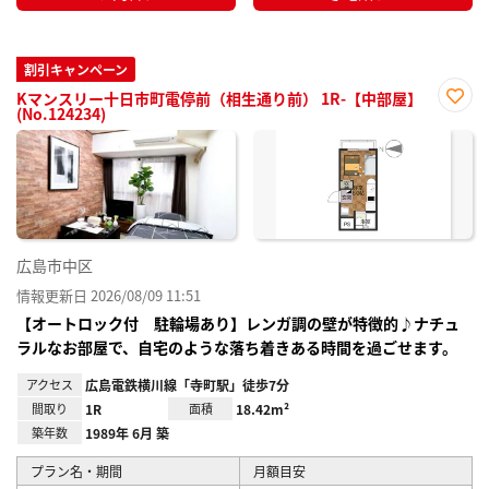
割引キャンペーン
Kマンスリー十日市町電停前（相生通り前） 1R-【中部屋】
(No.124234)
お気
に入
り登
録
広島市中区
情報更新日 2026/08/09 11:51
【オートロック付 駐輪場あり】レンガ調の壁が特徴的♪ナチュ
ラルなお部屋で、自宅のような落ち着きある時間を過ごせます。
アクセス
広島電鉄横川線「寺町駅」徒歩7分
間取り
1R
面積
18.42m²
築年数
1989年 6月 築
プラン名・期間
月額目安