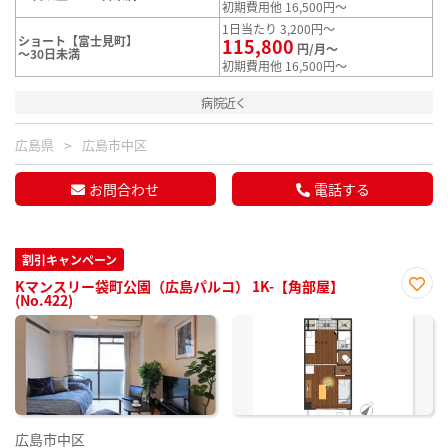
初期費用他 16,500円～
1日当たり 3,200円～
ショート【富士見町】
115,800
円/月～
～30日未満
初期費用他 16,500円～
病院近く
広島県
広島市中区
お問合わせ
電話する
割引キャンペーン
Kマンスリー袋町公園（広島パルコ） 1K-【角部屋】
(No.422)
お気
に入
り登
録
広島市中区