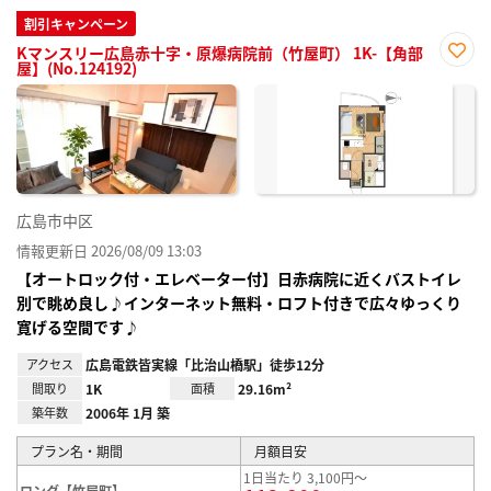
割引キャンペーン
Kマンスリー広島赤十字・原爆病院前（竹屋町） 1K-【角部
屋】(No.124192)
お気
に入
り登
録
広島市中区
情報更新日 2026/08/09 13:03
【オートロック付・エレベーター付】日赤病院に近くバストイレ
別で眺め良し♪インターネット無料・ロフト付きで広々ゆっくり
寛げる空間です♪
アクセス
広島電鉄皆実線「比治山橋駅」徒歩12分
間取り
1K
面積
29.16m²
築年数
2006年 1月 築
プラン名・期間
月額目安
1日当たり 3,100円～
ロング【竹屋町】