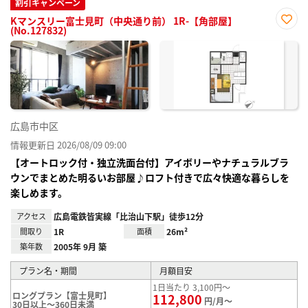
割引キャンペーン
Kマンスリー富士見町（中央通り前） 1R-【角部屋】
(No.127832)
お気
に入
り登
録
広島市中区
情報更新日 2026/08/09 09:00
【オートロック付・独立洗面台付】アイボリーやナチュラルブラ
ウンでまとめた明るいお部屋♪ロフト付きで広々快適な暮らしを
楽しめます。
アクセス
広島電鉄皆実線「比治山下駅」徒歩12分
間取り
1R
面積
26m²
築年数
2005年 9月 築
プラン名・期間
月額目安
1日当たり 3,100円～
ロングプラン【富士見町】
112,800
円/月～
30日以上～360日未満