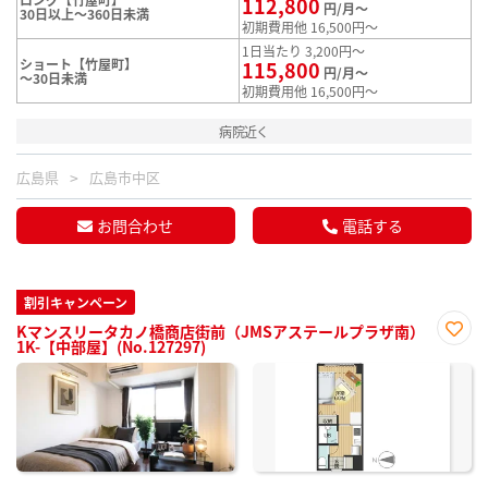
112,800
円/月～
30日以上～360日未満
初期費用他 16,500円～
1日当たり 3,200円～
ショート【竹屋町】
115,800
円/月～
～30日未満
初期費用他 16,500円～
病院近く
広島県
広島市中区
お問合わせ
電話する
割引キャンペーン
Kマンスリータカノ橋商店街前（JMSアステールプラザ南）
1K-【中部屋】(No.127297)
お気
に入
り登
録