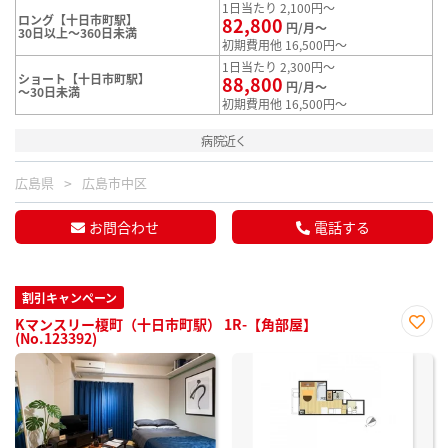
1日当たり 2,100円～
ロング【十日市町駅】
82,800
円/月～
30日以上～360日未満
初期費用他 16,500円～
1日当たり 2,300円～
ショート【十日市町駅】
88,800
円/月～
～30日未満
初期費用他 16,500円～
病院近く
広島県
広島市中区
お問合わせ
電話する
割引キャンペーン
Kマンスリー榎町（十日市町駅） 1R-【角部屋】
(No.123392)
お気
に入
り登
録