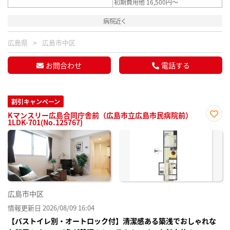
初期費用他 16,500円～
病院近く
広島県
広島市中区
お問合わせ
電話する
割引キャンペーン
Kマンスリー広島合同庁舎前（広島市立広島市民病院前）
1LDK-701(No.125767)
お気
に入
り登
録
広島市中区
情報更新日 2026/08/09 16:04
【バストイレ別・オートロック付】清潔感ある築浅でおしゃれな