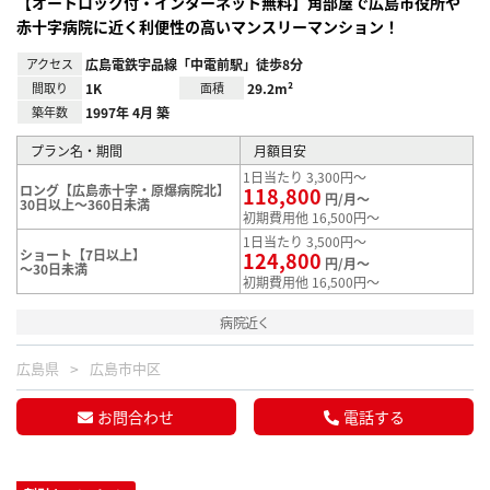
【オートロック付・インターネット無料】角部屋で広島市役所や
赤十字病院に近く利便性の高いマンスリーマンション！
アクセス
広島電鉄宇品線「中電前駅」徒歩8分
間取り
1K
面積
29.2m²
築年数
1997年 4月 築
プラン名・期間
月額目安
1日当たり 3,300円～
ロング【広島赤十字・原爆病院北】
118,800
円/月～
30日以上～360日未満
初期費用他 16,500円～
1日当たり 3,500円～
ショート【7日以上】
124,800
円/月～
～30日未満
初期費用他 16,500円～
病院近く
広島県
広島市中区
お問合わせ
電話する