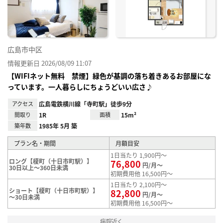
録
広島市中区
情報更新日 2026/08/09 11:07
【WIFIネット無料 禁煙】緑色が基調の落ち着きあるお部屋にな
っています。一人暮らしにちょうどいい広さ♪
アクセス
広島電鉄横川線「寺町駅」徒歩9分
間取り
1R
面積
15m²
築年数
1985年 5月 築
プラン名・期間
月額目安
1日当たり 1,900円～
ロング【榎町（十日市町駅）】
76,800
円/月～
30日以上～360日未満
初期費用他 16,500円～
1日当たり 2,100円～
ショート【榎町（十日市町駅）】
82,800
円/月～
～30日未満
初期費用他 16,500円～
病院近く