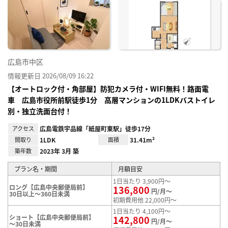
に入
り登
録
広島市中区
情報更新日 2026/08/09 16:22
【オートロック付・角部屋】防犯カメラ付・WIFI無料！路面電
車 広島市役所前駅徒歩1分 高層マンションの1LDKバストイレ
別・独立洗面台付！
アクセス
広島電鉄宇品線「紙屋町東駅」徒歩17分
間取り
1LDK
面積
31.41m²
築年数
2023年 3月 築
プラン名・期間
月額目安
1日当たり 3,900円～
ロング【広島中央郵便局前】
136,800
円/月～
30日以上～360日未満
初期費用他 22,000円～
1日当たり 4,100円～
ショート【広島中央郵便局前】
142,800
円/月～
～30日未満