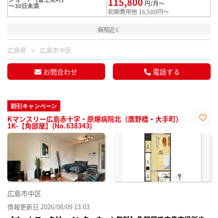
115,800
円/月～
～30日未満
初期費用他 16,500円～
病院近く
広島県
広島市中区
お問合わせ
電話する
割引キャンペーン
Kマンスリー広島赤十字・原爆病院北（鷹野橋・大手町）
1K-【角部屋】(No.638343)
お気
に入
り登
録
広島市中区
情報更新日 2026/08/09 13:03