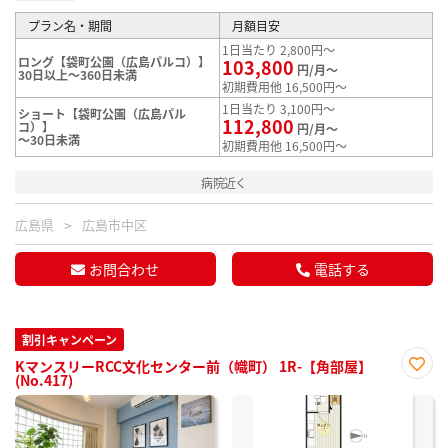
プラン名・期間
月額目安
1日当たり 2,800円～
ロング【袋町公園（広島パルコ）】
103,800
円/月～
30日以上～360日未満
初期費用他 16,500円～
1日当たり 3,100円～
ショート【袋町公園（広島パル
112,800
コ）】
円/月～
～30日未満
初期費用他 16,500円～
病院近く
広島県
広島市中区
お問合わせ
電話する
割引キャンペーン
KマンスリーRCC文化センター前（幟町） 1R-【角部屋】
(No.417)
お気
に入
り登
録