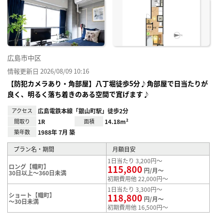
に入
り登
録
広島市中区
情報更新日 2026/08/09 10:16
【防犯カメラあり・角部屋】八丁堀徒歩5分♪角部屋で日当たりが
良く、明るく落ち着きのある空間で寛げます♪
アクセス
広島電鉄本線「銀山町駅」徒歩2分
間取り
1R
面積
14.18m²
築年数
1988年 7月 築
プラン名・期間
月額目安
1日当たり 3,200円～
ロング【幟町】
115,800
円/月～
30日以上～360日未満
初期費用他 22,000円～
1日当たり 3,300円～
ショート【幟町】
118,800
円/月～
～30日未満
初期費用他 16,500円～