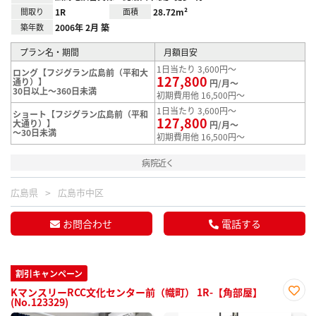
間取り
1R
面積
28.72m²
築年数
2006年 2月 築
プラン名・期間
月額目安
1日当たり 3,600円～
ロング【フジグラン広島前（平和大
127,800
通り）】
円/月～
30日以上～360日未満
初期費用他 16,500円～
1日当たり 3,600円～
ショート【フジグラン広島前（平和
127,800
大通り）】
円/月～
～30日未満
初期費用他 16,500円～
病院近く
広島県
広島市中区
お問合わせ
電話する
割引キャンペーン
KマンスリーRCC文化センター前（幟町） 1R-【角部屋】
(No.123329)
お気