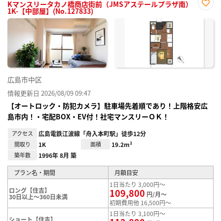
Kマンスリータカノ橋商店街前（JMSアステールプラザ南）
1K-【中部屋】(No.127833)
お気
に入
り登
録
広島市中区
情報更新日 2026/08/09 09:47
【オートロック・防犯カメラ】駐車場先着順であり！上階格安広
島市内！・宅配BOX・EV付！社宅マンスリーＯＫ！
アクセス
広島電鉄江波線「舟入本町駅」徒歩12分
間取り
1K
面積
19.2m²
築年数
1996年 8月 築
プラン名・期間
月額目安
1日当たり 3,000円～
ロング【住吉】
109,800
円/月～
30日以上～360日未満
初期費用他 16,500円～
1日当たり 3,100円～
ショート【住吉】