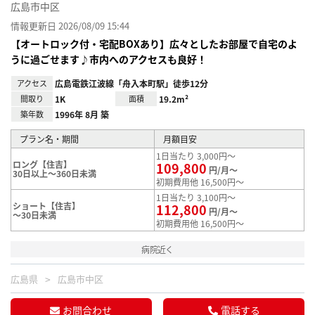
広島市中区
情報更新日 2026/08/09 15:44
【オートロック付・宅配BOXあり】広々としたお部屋で自宅のよ
うに過ごせます♪市内へのアクセスも良好！
アクセス
広島電鉄江波線「舟入本町駅」徒歩12分
間取り
1K
面積
19.2m²
築年数
1996年 8月 築
プラン名・期間
月額目安
1日当たり 3,000円～
ロング【住吉】
109,800
円/月～
30日以上～360日未満
初期費用他 16,500円～
1日当たり 3,100円～
ショート【住吉】
112,800
円/月～
～30日未満
初期費用他 16,500円～
病院近く
広島県
広島市中区
お問合わせ
電話する