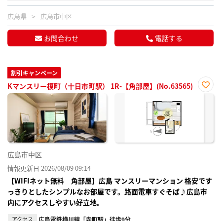
広島県
広島市中区
お問合わせ
電話する
割引キャンペーン
Kマンスリー榎町（十日市町駅） 1R-【角部屋】(No.63565)
お気
に入
り登
録
広島市中区
情報更新日 2026/08/09 09:14
【WIFIネット無料 角部屋】広島 マンスリーマンション 格安です
っきりとしたシンプルなお部屋です。路面電車すぐそば♪広島市
内にアクセスしやすい好立地。
アクセス
広島電鉄横川線「寺町駅」徒歩9分