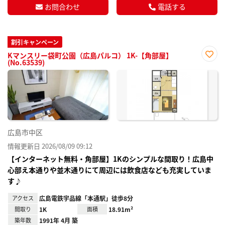
お問合わせ
電話する
割引キャンペーン
Kマンスリー袋町公園（広島パルコ） 1K-【角部屋】
(No.63539)
お気
に入
り登
録
広島市中区
情報更新日 2026/08/09 09:12
【インターネット無料・角部屋】1Kのシンプルな間取り！広島中
心部え本通りや並木通りにて周辺には飲食店なども充実していま
す♪
アクセス
広島電鉄宇品線「本通駅」徒歩8分
間取り
1K
面積
18.91m²
築年数
1991年 4月 築