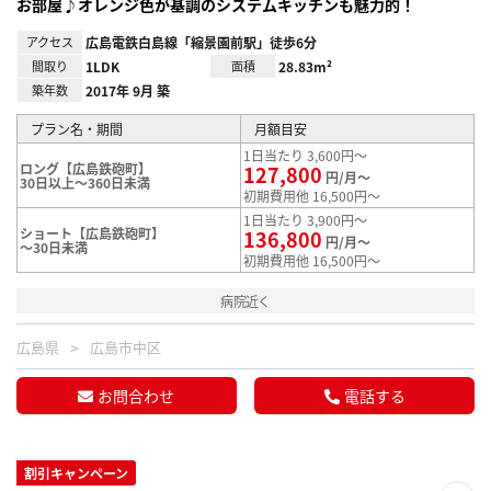
お部屋♪オレンジ色が基調のシステムキッチンも魅力的！
アクセス
広島電鉄白島線「縮景園前駅」徒歩6分
間取り
1LDK
面積
28.83m²
築年数
2017年 9月 築
プラン名・期間
月額目安
1日当たり 3,600円～
ロング【広島鉄砲町】
127,800
円/月～
30日以上～360日未満
初期費用他 16,500円～
1日当たり 3,900円～
ショート【広島鉄砲町】
136,800
円/月～
～30日未満
初期費用他 16,500円～
病院近く
広島県
広島市中区
お問合わせ
電話する
割引キャンペーン