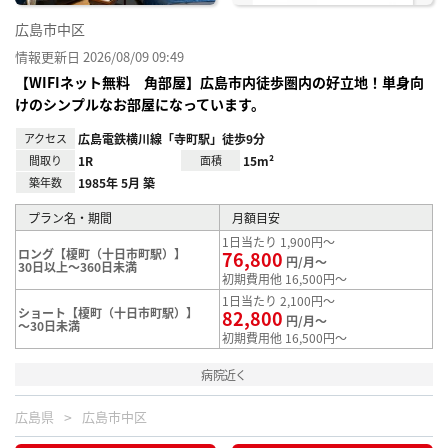
広島市中区
情報更新日 2026/08/09 09:49
【WIFIネット無料 角部屋】広島市内徒歩圏内の好立地！単身向
けのシンプルなお部屋になっています。
アクセス
広島電鉄横川線「寺町駅」徒歩9分
間取り
1R
面積
15m²
築年数
1985年 5月 築
プラン名・期間
月額目安
1日当たり 1,900円～
ロング【榎町（十日市町駅）】
76,800
円/月～
30日以上～360日未満
初期費用他 16,500円～
1日当たり 2,100円～
ショート【榎町（十日市町駅）】
82,800
円/月～
～30日未満
初期費用他 16,500円～
病院近く
広島県
広島市中区