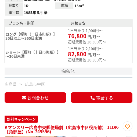
間取り
1R
面積
15m²
築年数
1985年 5月 築
プラン名・期間
月額目安
1日当たり 1,900円～
ロング【榎町（十日市町駅）】
76,800
円/月～
30日以上～360日未満
初期費用他 16,500円～
1日当たり 2,100円～
ショート【榎町（十日市町駅）】
82,800
円/月～
～30日未満
初期費用他 16,500円～
病院近く
広島県
広島市中区
お問合わせ
電話する
割引キャンペーン
Kマンスリー広島中央郵便局前（広島市中区役所前） 1LDK-
【角部屋】(No.749596)
お気