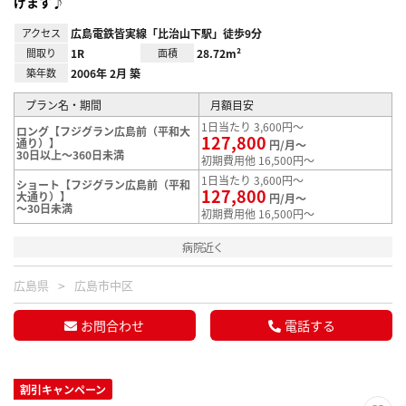
げます♪
アクセス
広島電鉄皆実線「比治山下駅」徒歩9分
間取り
1R
面積
28.72m²
築年数
2006年 2月 築
プラン名・期間
月額目安
1日当たり 3,600円～
ロング【フジグラン広島前（平和大
127,800
通り）】
円/月～
30日以上～360日未満
初期費用他 16,500円～
1日当たり 3,600円～
ショート【フジグラン広島前（平和
127,800
大通り）】
円/月～
～30日未満
初期費用他 16,500円～
病院近く
広島県
広島市中区
お問合わせ
電話する
割引キャンペーン