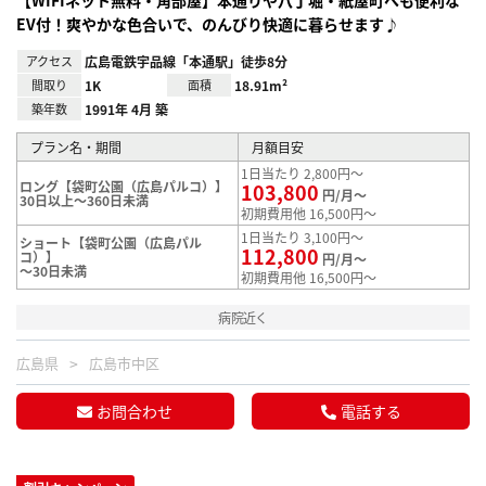
EV付！爽やかな色合いで、のんびり快適に暮らせます♪
アクセス
広島電鉄宇品線「本通駅」徒歩8分
間取り
1K
面積
18.91m²
築年数
1991年 4月 築
プラン名・期間
月額目安
1日当たり 2,800円～
ロング【袋町公園（広島パルコ）】
103,800
円/月～
30日以上～360日未満
初期費用他 16,500円～
1日当たり 3,100円～
ショート【袋町公園（広島パル
112,800
コ）】
円/月～
～30日未満
初期費用他 16,500円～
病院近く
広島県
広島市中区
お問合わせ
電話する