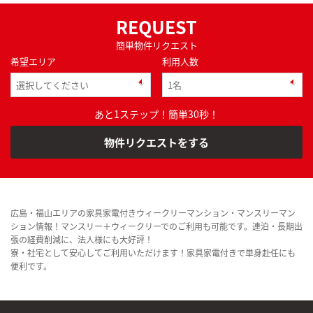
REQUEST
簡単物件リクエスト
希望エリア
利用人数
あと1ステップ！簡単30秒！
物件リクエストをする
広島・福山エリアの家具家電付きウィークリーマンション・マンスリーマン
ション情報！マンスリー＋ウィークリーでのご利用も可能です。連泊・長期出
張の経費削減に、法人様にも大好評！
寮・社宅として安心してご利用いただけます！家具家電付きで単身赴任にも
便利です。