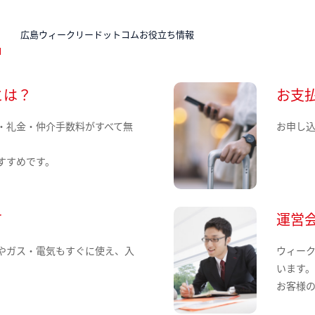
N
広島ウィークリードットコムお役立ち情報
とは？
お支
・礼金・仲介手数料がすべて無
お申し
すすめです。
て
運営
やガス・電気もすぐに使え、入
ウィー
います
お客様