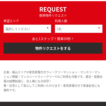
REQUEST
簡単物件リクエスト
希望エリア
利用人数
あと1ステップ！簡単30秒！
物件リクエストをする
広島・福山エリアの家具家電付きウィークリーマンション・マンスリーマン
ション情報！マンスリー＋ウィークリーでのご利用も可能です。連泊・長期出
張の経費削減に、法人様にも大好評！
寮・社宅として安心してご利用いただけます！家具家電付きで単身赴任にも
便利です。