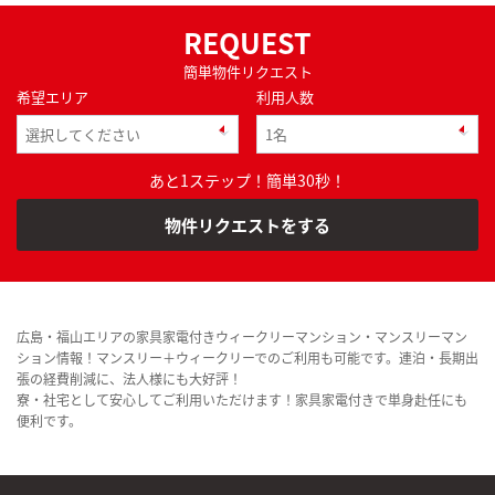
REQUEST
簡単物件リクエスト
希望エリア
利用人数
あと1ステップ！簡単30秒！
物件リクエストをする
広島・福山エリアの家具家電付きウィークリーマンション・マンスリーマン
ション情報！マンスリー＋ウィークリーでのご利用も可能です。連泊・長期出
張の経費削減に、法人様にも大好評！
寮・社宅として安心してご利用いただけます！家具家電付きで単身赴任にも
便利です。