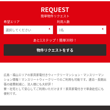
REQUEST
簡単物件リクエスト
希望エリア
利用人数
あと1ステップ！簡単30秒！
物件リクエストをする
広島・福山エリアの家具家電付きウィークリーマンション・マンスリーマン
ション情報！マンスリー＋ウィークリーでのご利用も可能です。連泊・長期出
張の経費削減に、法人様にも大好評！
寮・社宅として安心してご利用いただけます！家具家電付きで単身赴任にも
便利です。