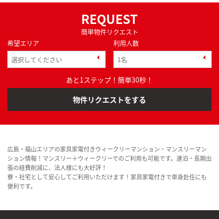
REQUEST
簡単物件リクエスト
希望エリア
利用人数
あと1ステップ！簡単30秒！
物件リクエストをする
広島・福山エリアの家具家電付きウィークリーマンション・マンスリーマン
ション情報！マンスリー＋ウィークリーでのご利用も可能です。連泊・長期出
張の経費削減に、法人様にも大好評！
寮・社宅として安心してご利用いただけます！家具家電付きで単身赴任にも
便利です。