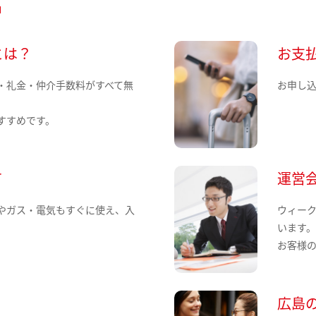
とは？
お支
・礼金・仲介手数料がすべて無
お申し
すすめです。
て
運営
やガス・電気もすぐに使え、入
ウィー
います
お客様
広島