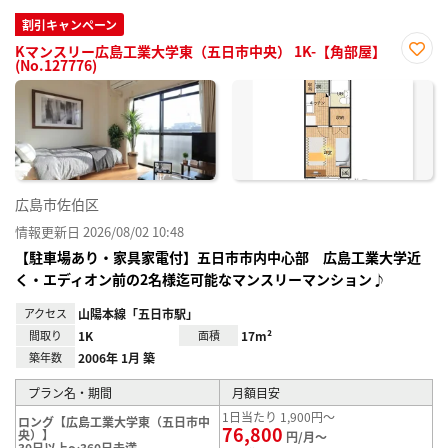
割引キャンペーン
Kマンスリー広島工業大学東（五日市中央） 1K-【角部屋】
(No.127776)
お気
に入
り登
録
広島市佐伯区
情報更新日 2026/08/02 10:48
【駐車場あり・家具家電付】五日市市内中心部 広島工業大学近
く・エディオン前の2名様迄可能なマンスリーマンション♪
アクセス
山陽本線「五日市駅」
間取り
1K
面積
17m²
築年数
2006年 1月 築
プラン名・期間
月額目安
1日当たり 1,900円～
ロング【広島工業大学東（五日市中
76,800
央）】
円/月～
30日以上～360日未満