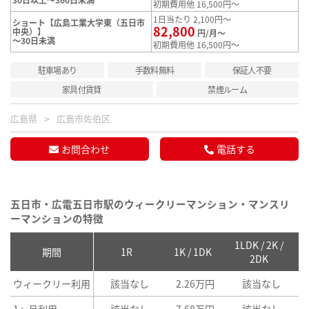
初期費用他 16,500円～
1日当たり 2,100円～
ショート【広島工業大学東（五日市
82,800
中央）】
円/月～
～30日未満
初期費用他 16,500円～
駐車場あり
手数料無料
保証人不要
家具付賃貸
禁煙ルーム
広島県
広島市佐伯区
お問合わせ
電話する
五日市・広電五日市駅のウィークリーマンション・マンスリ
ーマンションの特徴
1LDK / 2K /
2
期間
1R
1K / 1DK
2DK
ウィークリー利用
該当なし
2.26万円
該当なし
1ヶ月利用
該当なし
7.68万円
該当なし