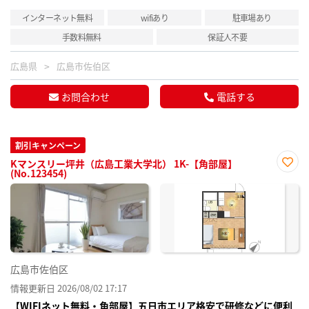
インターネット無料
wifiあり
駐車場あり
手数料無料
保証人不要
広島県
広島市佐伯区
お問合わせ
電話する
割引キャンペーン
Kマンスリー坪井（広島工業大学北） 1K-【角部屋】
(No.123454)
お気
に入
り登
録
広島市佐伯区
情報更新日 2026/08/02 17:17
【WIFIネット無料・角部屋】五日市エリア格安で研修などに便利