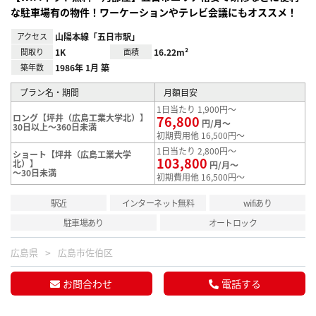
な駐車場有の物件！ワーケーションやテレビ会議にもオススメ！
アクセス
山陽本線「五日市駅」
間取り
1K
面積
16.22m²
築年数
1986年 1月 築
プラン名・期間
月額目安
1日当たり 1,900円～
ロング【坪井（広島工業大学北）】
76,800
円/月～
30日以上～360日未満
初期費用他 16,500円～
1日当たり 2,800円～
ショート【坪井（広島工業大学
103,800
北）】
円/月～
～30日未満
初期費用他 16,500円～
駅近
インターネット無料
wifiあり
駐車場あり
オートロック
広島県
広島市佐伯区
お問合わせ
電話する