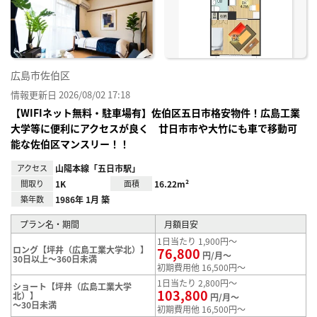
り登
録
広島市佐伯区
情報更新日 2026/08/02 17:18
【WIFIネット無料・駐車場有】佐伯区五日市格安物件！広島工業
大学等に便利にアクセスが良く 廿日市市や大竹にも車で移動可
能な佐伯区マンスリー！！
アクセス
山陽本線「五日市駅」
間取り
1K
面積
16.22m²
築年数
1986年 1月 築
プラン名・期間
月額目安
1日当たり 1,900円～
ロング【坪井（広島工業大学北）】
76,800
円/月～
30日以上～360日未満
初期費用他 16,500円～
1日当たり 2,800円～
ショート【坪井（広島工業大学
103,800
北）】
円/月～
～30日未満
初期費用他 16,500円～