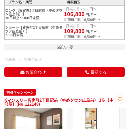
プラン名・期間
月額目安
1日当たり 2,900円～
ロング【皆実町2丁目駅前（ゆめタウ
106,800
ン広島前）】
円/月～
30日以上～360日未満
初期費用他 16,500円～
1日当たり 3,000円～
ショート【皆実町2丁目駅前（ゆめタ
109,800
ウン広島前）】
円/月～
～30日未満
初期費用他 16,500円～
保証人不要
広島県
広島市南区
お問合わせ
電話する
割引キャンペーン
Kマンスリー皆実町2丁目駅前（ゆめタウン広島前） 1K-【中
部屋】(No.122149)
お気
に入
り登
録