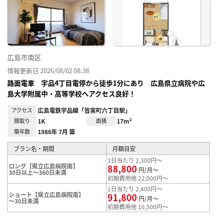
り登
録
広島市南区
情報更新日 2026/08/02 08:38
路面電車 宇品4丁目電停から徒歩1分にあり 広島県立病院や広
島大学附属中・高等学校へアクセス良好！
アクセス
広島電鉄宇品線「皆実町六丁目駅」
間取り
1K
面積
17m²
築年数
1986年 7月 築
プラン名・期間
月額目安
1日当たり 2,300円～
ロング【県立広島病院南】
88,800
円/月～
30日以上～360日未満
初期費用他 22,000円～
1日当たり 2,400円～
ショート【県立広島病院南】
91,800
円/月～
～30日未満
初期費用他 16,500円～