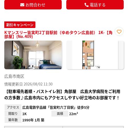
お問合わせ
電話する
割引キャンペーン
Kマンスリー皆実町2丁目駅前（ゆめタウン広島前） 1K-【角
部屋】(No.409)
お気
に入
り登
録
広島市南区
情報更新日 2026/08/02 11:30
【駐車場先着順・バストイレ別】角部屋 広島大学病院をご利用
の方多数♪広島市内にもアクセスしやすい好立地のお部屋です！
アクセス
広島電鉄宇品線「皆実町六丁目駅」徒歩5分
間取り
1K
面積
22m²
築年数
1990年 1月 築