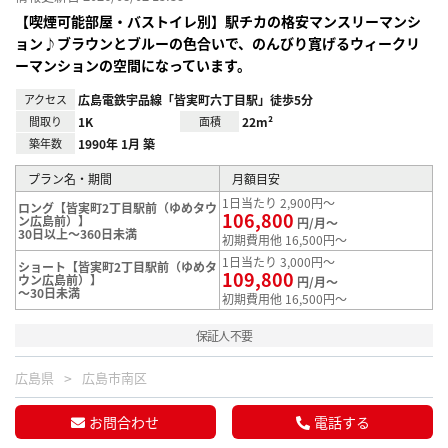
【喫煙可能部屋・バストイレ別】駅チカの格安マンスリーマンシ
ョン♪ブラウンとブルーの色合いで、のんびり寛げるウィークリ
ーマンションの空間になっています。
アクセス
広島電鉄宇品線「皆実町六丁目駅」徒歩5分
間取り
1K
面積
22m²
築年数
1990年 1月 築
プラン名・期間
月額目安
1日当たり 2,900円～
ロング【皆実町2丁目駅前（ゆめタウ
106,800
ン広島前）】
円/月～
30日以上～360日未満
初期費用他 16,500円～
1日当たり 3,000円～
ショート【皆実町2丁目駅前（ゆめタ
109,800
ウン広島前）】
円/月～
～30日未満
初期費用他 16,500円～
保証人不要
広島県
広島市南区
お問合わせ
電話する