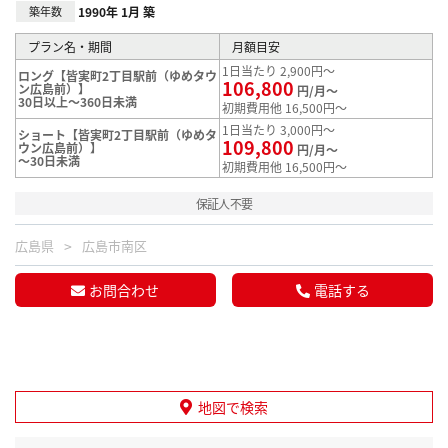
築年数
1990年 1月 築
プラン名・期間
月額目安
1日当たり 2,900円～
ロング【皆実町2丁目駅前（ゆめタウ
106,800
ン広島前）】
円/月～
30日以上～360日未満
初期費用他 16,500円～
1日当たり 3,000円～
ショート【皆実町2丁目駅前（ゆめタ
109,800
ウン広島前）】
円/月～
～30日未満
初期費用他 16,500円～
保証人不要
広島県
広島市南区
お問合わせ
電話する
地図で検索