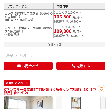
プラン名・期間
月額目安
1日当たり 2,900円～
ロング【皆実町2丁目駅前（ゆめタウ
106,800
ン広島前）】
円/月～
30日以上～360日未満
初期費用他 16,500円～
1日当たり 3,000円～
ショート【皆実町2丁目駅前（ゆめタ
109,800
ウン広島前）】
円/月～
～30日未満
初期費用他 16,500円～
保証人不要
広島県
広島市南区
お問合わせ
電話する
割引キャンペーン
Kマンスリー皆実町2丁目駅前（ゆめタウン広島前） 1K-【中
部屋】(No.412)
お気
に入
り登
録