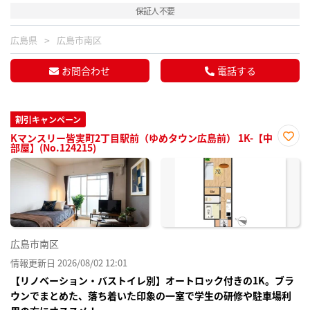
保証人不要
広島県
広島市南区
お問合わせ
電話する
割引キャンペーン
Kマンスリー皆実町2丁目駅前（ゆめタウン広島前） 1K-【中
部屋】(No.124215)
お気
に入
り登
録
広島市南区
情報更新日 2026/08/02 12:01
【リノベーション・バストイレ別】オートロック付きの1K。ブラ
ウンでまとめた、落ち着いた印象の一室で学生の研修や駐車場利