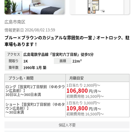
広島市南区
情報更新日 2026/08/02 13:59
ブルー×ブラウンのカジュアルな雰囲気の一室♪オートロック、駐
車場もあります！
アクセス
広島電鉄宇品線「皆実町六丁目駅」徒歩5分
間取り
1K
面積
22m²
築年数
1990年 1月 築
プラン名・期間
月額目安
1日当たり 2,900円～
ロング【皆実町2丁目駅前（ゆめタウ
106,800
ン広島前）】
円/月～
30日以上～360日未満
初期費用他 16,500円～
1日当たり 3,000円～
ショート【皆実町2丁目駅前（ゆめタ
109,800
ウン広島前）】
円/月～
～30日未満
初期費用他 16,500円～
保証人不要