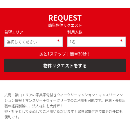
REQUEST
簡単物件リクエスト
希望エリア
利用人数
あと1ステップ！簡単30秒！
物件リクエストをする
広島・福山エリアの家具家電付きウィークリーマンション・マンスリーマン
ション情報！マンスリー＋ウィークリーでのご利用も可能です。連泊・長期出
張の経費削減に、法人様にも大好評！
寮・社宅として安心してご利用いただけます！家具家電付きで単身赴任にも
便利です。