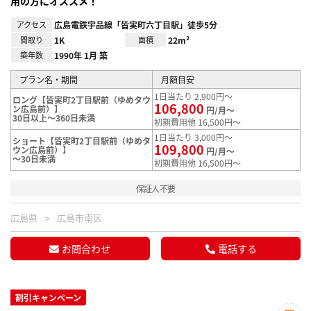
用の方にオススメ！
アクセス
広島電鉄宇品線「皆実町六丁目駅」徒歩5分
間取り
1K
面積
22m²
築年数
1990年 1月 築
プラン名・期間
月額目安
1日当たり 2,900円～
ロング【皆実町2丁目駅前（ゆめタウ
106,800
ン広島前）】
円/月～
30日以上～360日未満
初期費用他 16,500円～
1日当たり 3,000円～
ショート【皆実町2丁目駅前（ゆめタ
109,800
ウン広島前）】
円/月～
～30日未満
初期費用他 16,500円～
保証人不要
広島県
広島市南区
お問合わせ
電話する
割引キャンペーン