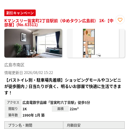
割引キャンペーン
Kマンスリー皆実町2丁目駅前（ゆめタウン広島前） 1K-【中
部屋】(No.63511)
お気
に入
り登
録
広島市南区
情報更新日 2026/08/02 15:22
【バストイレ別・駐車場先着順】ショッピングモールやコンビニ
が徒歩圏内♪日当たりが良く、明るいお部屋で快適に生活できま
す！
アクセス
広島電鉄宇品線「皆実町六丁目駅」徒歩5分
間取り
1K
面積
22m²
築年数
1990年 1月 築
プラン名・期間
月額目安