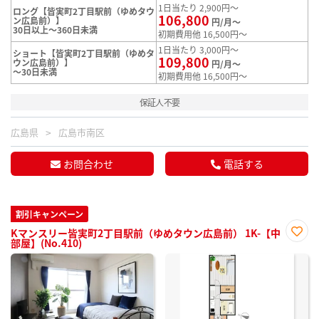
1日当たり 2,900円～
ロング【皆実町2丁目駅前（ゆめタウ
106,800
ン広島前）】
円/月～
30日以上～360日未満
初期費用他 16,500円～
1日当たり 3,000円～
ショート【皆実町2丁目駅前（ゆめタ
109,800
ウン広島前）】
円/月～
～30日未満
初期費用他 16,500円～
保証人不要
広島県
広島市南区
お問合わせ
電話する
割引キャンペーン
Kマンスリー皆実町2丁目駅前（ゆめタウン広島前） 1K-【中
部屋】(No.410)
お気
に入
り登
録