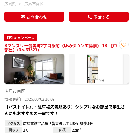
広島県
広島市南区
お問合わせ
電話する
割引キャンペーン
Kマンスリー皆実町2丁目駅前（ゆめタウン広島前） 1K-【中
部屋】(No.63527)
お気
に入
り登
録
広島市南区
情報更新日 2026/08/02 10:07
【バストイレ別・駐車場先着順あり】シンプルなお部屋で学生さ
んにもおすすめの一室です！
アクセス
広島電鉄宇品線「皆実町六丁目駅」徒歩5分
間取り
1K
面積
22m²