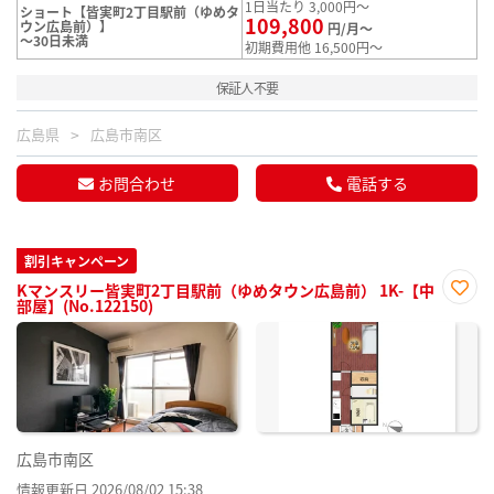
1日当たり 3,000円～
ショート【皆実町2丁目駅前（ゆめタ
109,800
ウン広島前）】
円/月～
～30日未満
初期費用他 16,500円～
保証人不要
広島県
広島市南区
お問合わせ
電話する
割引キャンペーン
Kマンスリー皆実町2丁目駅前（ゆめタウン広島前） 1K-【中
部屋】(No.122150)
お気
に入
り登
録
広島市南区
情報更新日 2026/08/02 15:38