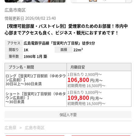
広島市南区
情報更新日 2026/08/02 15:40
【喫煙可能部屋・バストイレ別】愛煙家のためのお部屋！市内中
心部までアクセスも良く、ビジネス・観光におすすめです！
アクセス
広島電鉄宇品線「皆実町六丁目駅」徒歩5分
間取り
1K
面積
22m²
築年数
1990年 1月 築
プラン名・期間
月額目安
1日当たり 2,900円～
ロング【皆実町2丁目駅前（ゆめタウ
106,800
ン広島前）】
円/月～
30日以上～360日未満
初期費用他 16,500円～
1日当たり 3,000円～
ショート【皆実町2丁目駅前（ゆめタ
109,800
ウン広島前）】
円/月～
～30日未満
初期費用他 16,500円～
保証人不要
広島県
広島市南区