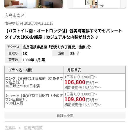
広島市南区
情報更新日 2026/08/02 11:18
【バストイレ別・オートロック付】皆実町電停すぐでセパレート
タイプの1Kのお部屋！カジュアルな内装が魅力的♪
アクセス
広島電鉄宇品線「皆実町六丁目駅」徒歩5分
間取り
1K
面積
22m²
築年数
1990年 1月 築
プラン名・期間
月額目安
1日当たり 2,900円～
ロング【皆実町2丁目駅前（ゆめタウ
106,800
ン広島前）】
円/月～
30日以上～360日未満
初期費用他 16,500円～
1日当たり 3,000円～
ショート【皆実町2丁目駅前（ゆめタ
109,800
ウン広島前）】
円/月～
～30日未満
初期費用他 16,500円～
保証人不要
広島県
広島市南区