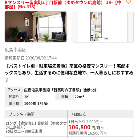
Kマンスリー皆実町2丁目駅前（ゆめタウン広島前） 1K-【中
部屋】(No.413)
お気
に入
り登
録
広島市南区
情報更新日 2026/08/02 17:44
【バストイレ別・駐車場先着順】南区の格安マンスリー！宅配ボ
ックスもあり、生活するのに便利な立地で、一人暮らしにおすすめ
♪
アクセス
広島電鉄宇品線「皆実町六丁目駅」徒歩5分
間取り
1K
面積
22m²
築年数
1990年 1月 築
プラン名・期間
月額目安
1日当たり 2,900円～
ロング【皆実町2丁目駅前（ゆめタウ
106,800
ン広島前）】
円/月～
30日以上～360日未満
初期費用他 16,500円～