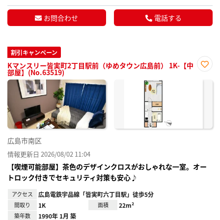
お問合わせ
電話する
割引キャンペーン
Kマンスリー皆実町2丁目駅前（ゆめタウン広島前） 1K-【中
部屋】(No.63519)
お気
に入
り登
録
広島市南区
情報更新日 2026/08/02 11:04
【喫煙可能部屋】茶色のデザインクロスがおしゃれな一室。オー
トロック付きでセキュリティ対策も安心♪
アクセス
広島電鉄宇品線「皆実町六丁目駅」徒歩5分
間取り
1K
面積
22m²
築年数
1990年 1月 築