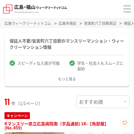
広島ウィークリードットコム
広島市南区
皆実町六丁目駅周辺
保証
保証人不要/皆実町六丁目駅のマンスリーマンション・ウィー
クリーマンション情報
スピーディな入居が可能
学生・社会人もスムーズに
契約
もっと見る
11
件（1/1ページ）
キャンペーン
Kマンスリー県立広島病院南（宇品通前) 1K-【角部屋】
(No.459)
お気
に入